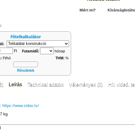
hasonlítás
Miért mi?
Kívánságlistáh
:
Hitelkalkulátor
ió:
Ft
Futamidő:
hónap
s:
Ft/hó
THM:
%
Részletek
3)
Leírás
Technikai adatok
Vélemények (0)
Hír, videó, te
k:
https://www.zidoo.tv/
7 kg
l