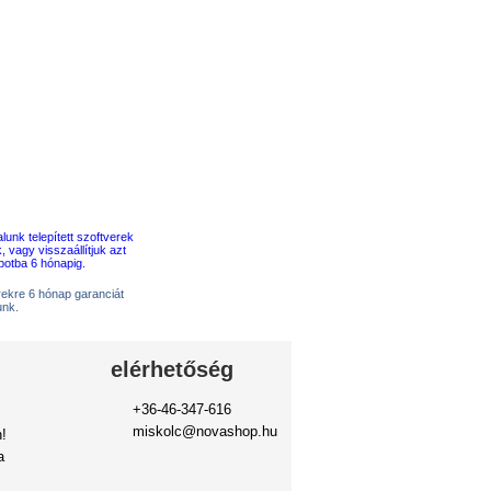
erekre 6 hónap garanciát
unk.
elérhetőség
+36-46-347-616
miskolc@novashop.hu
!
a