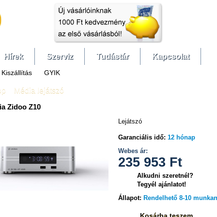
Hírek
Szerviz
Tudástár
Kapcsolat
Kiszállítás
GYIK
op
»
Média lejátszó
ia Zidoo Z10
Lejátszó
Garanciális idő:
12 hónap
Webes ár:
235 953
Ft
Alkudni szeretnél?
Tegyél ajánlatot!
Állapot:
Rendelhető 8-10 munka
Kosárba teszem