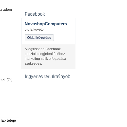
oz adom
Facebook
NovashopComputers
5,6 E követő
Oldal követése
A legfrissebb Facebook
posztok megjelenítéséhez
marketing sütik elfogadása
szükséges.
Ingyenes tanulmányok
szt (0)
lap teteje