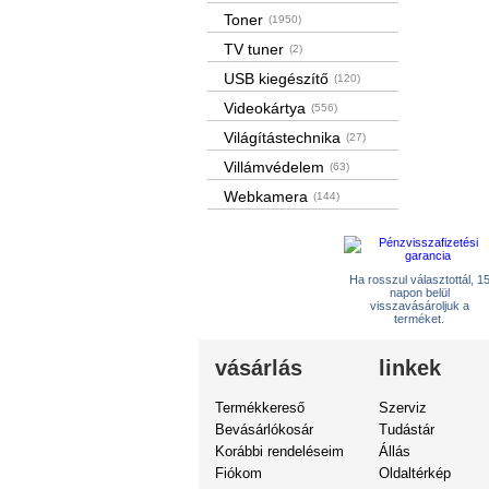
Toner
(1950)
TV tuner
(2)
USB kiegészítő
(120)
Videokártya
(556)
Világítástechnika
(27)
Villámvédelem
(63)
Webkamera
(144)
Ha rosszul választottál, 1
napon belül
visszavásároljuk a
terméket.
vásárlás
linkek
Termékkereső
Szerviz
Bevásárlókosár
Tudástár
Korábbi rendeléseim
Állás
Fiókom
Oldaltérkép