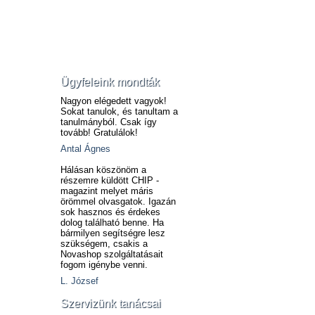
Ügyfeleink mondták
Nagyon elégedett vagyok!
Sokat tanulok, és tanultam a
tanulmányból. Csak így
tovább! Gratulálok!
Antal Ágnes
Hálásan köszönöm a
részemre küldött CHIP -
magazint melyet máris
örömmel olvasgatok. Igazán
sok hasznos és érdekes
dolog található benne. Ha
bármilyen segítségre lesz
szükségem, csakis a
Novashop szolgáltatásait
fogom igénybe venni.
L. József
Szervizünk tanácsai