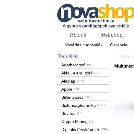
Rólunk
Webshop
Vásárlási tudnivalók
Garancia
Websh
Termékek
Adathordozó
(61)
Multiméd
Akku, elem, töltő
(123)
Alaplap
(689)
Apple
(53)
Billentyűzet
(190)
Biztonságtechnika
(1522)
Bővítés
(13)
Crypto Mining
(1)
Digitális fényképező
(258)