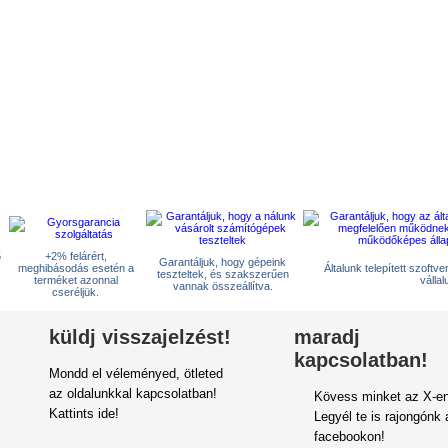
5
+2% felárért,
Garantáljuk, hogy gépeink
meghibásodás esetén a
Általunk telepített szoftv
teszteltek, és szakszerűen
terméket azonnal
vállal
vannak összeállítva.
cseréljük.
küldj visszajelzést!
maradj
kapcsolatban!
Mondd el véleményed, ötleted
az oldalunkkal kapcsolatban!
Kövess minket az X-en
Kattints ide!
Legyél te is rajongónk 
facebookon!