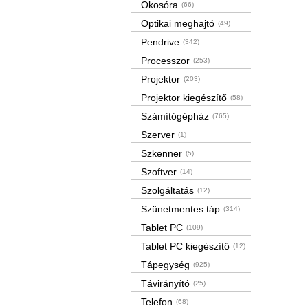
Okosóra
(66)
Optikai meghajtó
(49)
Pendrive
(342)
Processzor
(253)
Projektor
(203)
Projektor kiegészítő
(58)
Számítógépház
(765)
Szerver
(1)
Szkenner
(5)
Szoftver
(14)
Szolgáltatás
(12)
Szünetmentes táp
(314)
Tablet PC
(109)
Tablet PC kiegészítő
(12)
Tápegység
(925)
Távirányító
(25)
Telefon
(68)