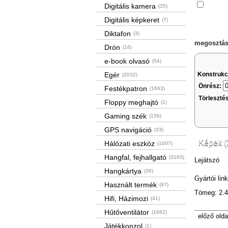
Össze
Digitális kamera
(35)
Digitális képkeret
(7)
Diktafon
(3)
megosztás
Drón
(16)
e-book olvasó
(54)
Konstrukc
Egér
(2032)
Önrész:
Festékpatron
(1663)
Törleszté
Floppy meghajtó
(1)
Gaming szék
(156)
GPS navigáció
(33)
Képek (
Hálózati eszköz
(1007)
Hangfal, fejhallgató
(3163)
Lejátszó
Hangkártya
(36)
Gyártói lin
Használt termék
(87)
Tömeg: 2.4
Hifi, Házimozi
(41)
Hűtőventilátor
(1682)
előző olda
Játékkonzol
(1)