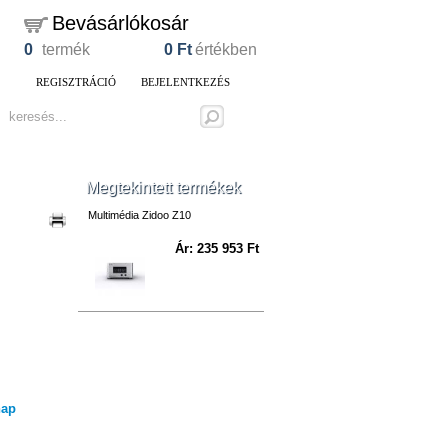
Bevásárlókosár
0
termék
0
Ft
értékben
REGISZTRÁCIÓ
BEJELENTKEZÉS
Megtekintett termékek
Multimédia Zidoo Z10
Ár: 235 953 Ft
nap