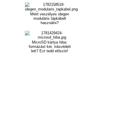
Miért veszélyes idegen
moduláris tápkábelt
használni?
MicroSD kártya hiba:
formázást kér, írásvédett
lett? Ezt tedd először!