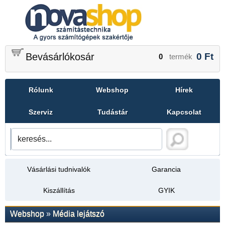
Bevásárlókosár
0
Ft
0
termék
Rólunk
Webshop
Hírek
Szerviz
Tudástár
Kapcsolat
Vásárlási tudnivalók
Garancia
Kiszállítás
GYIK
Webshop
»
Média lejátszó