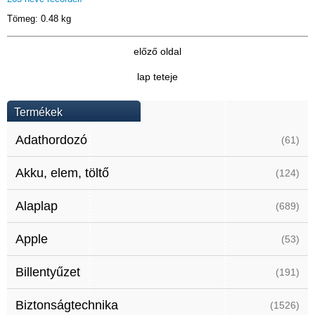
Tömeg: 0.48 kg
előző oldal
lap teteje
Termékek
Adathordozó
(61)
Akku, elem, töltő
(124)
Alaplap
(689)
Apple
(53)
Billentyűzet
(191)
Biztonságtechnika
(1526)