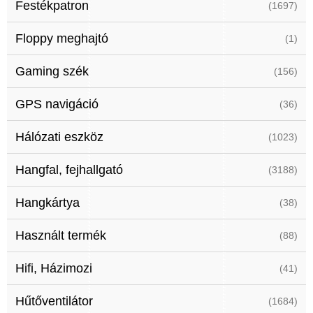
Festékpatron
(1697)
Floppy meghajtó
(1)
Gaming szék
(156)
GPS navigáció
(36)
Hálózati eszköz
(1023)
Hangfal, fejhallgató
(3188)
Hangkártya
(38)
Használt termék
(88)
Hifi, Házimozi
(41)
Hűtőventilátor
(1684)