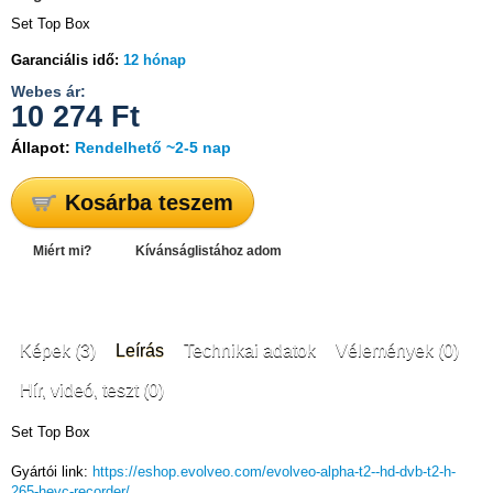
Set Top Box
Garanciális idő:
12 hónap
Webes ár:
10 274
Ft
Állapot:
Rendelhető ~2-5 nap
Kosárba teszem
Miért mi?
Kívánságlistához adom
Képek (3)
Leírás
Technikai adatok
Vélemények (0)
Hír, videó, teszt (0)
Set Top Box
Gyártói link:
https://eshop.evolveo.com/evolveo-alpha-t2--hd-dvb-t2-h-
265-hevc-recorder/