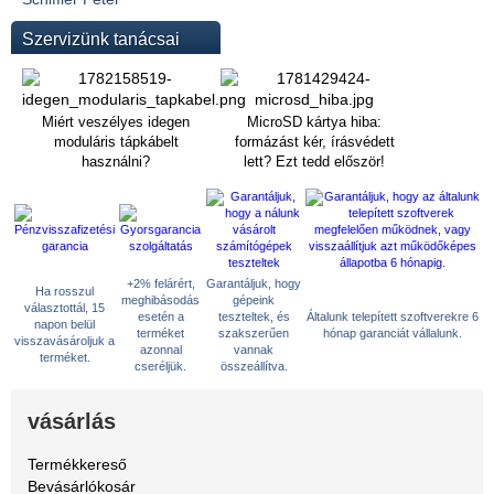
Szervizünk tanácsai
Miért veszélyes idegen
MicroSD kártya hiba:
moduláris tápkábelt
formázást kér, írásvédett
használni?
lett? Ezt tedd először!
+2% felárért,
Garantáljuk, hogy
Ha rosszul
meghibásodás
gépeink
választottál, 15
esetén a
teszteltek, és
Általunk telepített szoftverekre 6
napon belül
terméket
szakszerűen
hónap garanciát vállalunk.
visszavásároljuk a
azonnal
vannak
terméket.
cseréljük.
összeállítva.
vásárlás
Termékkereső
Bevásárlókosár