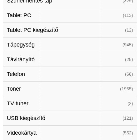
Szünetmentes táp
(329)
Tablet PC
(113)
Tablet PC kiegészítő
(12)
Tápegység
(945)
Távirányító
(25)
Telefon
(68)
Toner
(1955)
TV tuner
(2)
USB kiegészítő
(121)
Videokártya
(552)