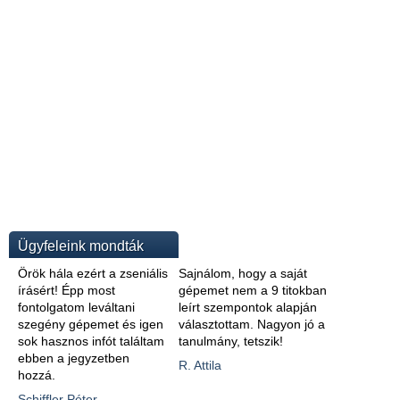
Ügyfeleink mondták
Örök hála ezért a zseniális
Sajnálom, hogy a saját
írásért! Épp most
gépemet nem a 9 titokban
fontolgatom leváltani
leírt szempontok alapján
szegény gépemet és igen
választottam. Nagyon jó a
sok hasznos infót találtam
tanulmány, tetszik!
ebben a jegyzetben
R. Attila
hozzá.
Schiffler Péter