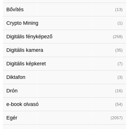
Bővítés
(13)
Crypto Mining
(1)
Digitális fényképező
(258)
Digitális kamera
(35)
Digitális képkeret
(7)
Diktafon
(3)
Drón
(16)
e-book olvasó
(54)
Egér
(2057)