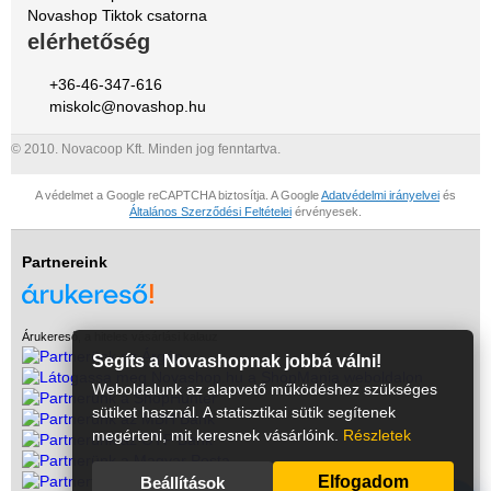
Novashop Tiktok csatorna
elérhetőség
+36-46-347-616
miskolc@novashop.hu
© 2010. Novacoop Kft. Minden jog fenntartva.
A védelmet a Google reCAPTCHA biztosítja. A Google
Adatvédelmi irányelvei
és
Általános Szerződési Feltételei
érvényesek.
Partnereink
Árukereső, a hiteles vásárlási kalauz
Segíts a Novashopnak jobbá válni!
Weboldalunk az alapvető működéshez szükséges
sütiket használ. A statisztikai sütik segítenek
megérteni, mit keresnek vásárlóink.
Részletek
Elfogadom
Beállítások