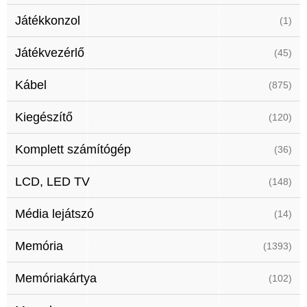
Játékkonzol
(1)
Játékvezérlő
(45)
Kábel
(875)
Kiegészítő
(120)
Komplett számítógép
(36)
LCD, LED TV
(148)
Média lejátszó
(14)
Memória
(1393)
Memóriakártya
(102)