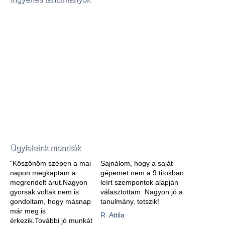
Ügyfeleink mondták
"Köszönöm szépen a mai
Sajnálom, hogy a saját
napon megkaptam a
gépemet nem a 9 titokban
megrendelt árut.Nagyon
leírt szempontok alapján
gyorsak voltak nem is
választottam. Nagyon jó a
gondoltam, hogy másnap
tanulmány, tetszik!
már meg is
R. Attila
érkezik.További jó munkát