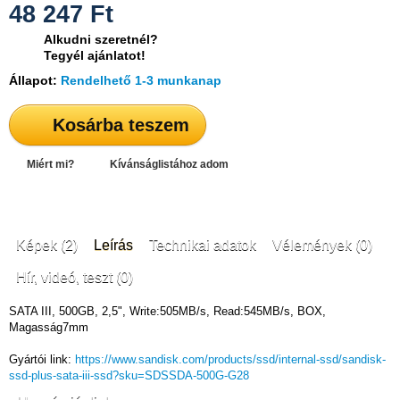
48 247
Ft
Alkudni szeretnél?
Tegyél ajánlatot!
Állapot:
Rendelhető 1-3 munkanap
Kosárba teszem
Miért mi?
Kívánságlistához adom
Képek (2)
Leírás
Technikai adatok
Vélemények (0)
Hír, videó, teszt (0)
SATA III, 500GB, 2,5", Write:505MB/s, Read:545MB/s, BOX,
Magasság7mm
Gyártói link:
https://www.sandisk.com/products/ssd/internal-ssd/sandisk-
ssd-plus-sata-iii-ssd?sku=SDSSDA-500G-G28