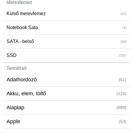
Merevlemez
Külső merevlemez
(21)
Notebook Sata
(1)
SATA - belső
(16)
SSD
(707)
Termékek
Adathordozó
(61)
Akku, elem, töltő
(124)
Alaplap
(689)
Apple
(53)