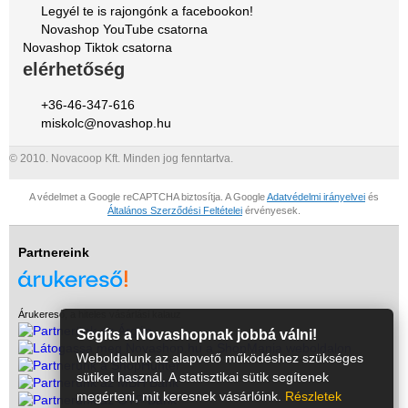
Legyél te is rajongónk a facebookon!
Novashop YouTube csatorna
Novashop Tiktok csatorna
elérhetőség
+36-46-347-616
miskolc@novashop.hu
© 2010. Novacoop Kft. Minden jog fenntartva.
A védelmet a Google reCAPTCHA biztosítja. A Google
Adatvédelmi irányelvei
és
Általános Szerződési Feltételei
érvényesek.
Partnereink
Árukereső, a hiteles vásárlási kalauz
Segíts a Novashopnak jobbá válni!
Weboldalunk az alapvető működéshez szükséges
sütiket használ. A statisztikai sütik segítenek
megérteni, mit keresnek vásárlóink.
Részletek