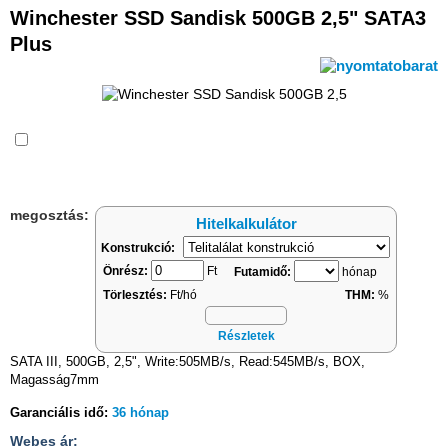
Winchester SSD Sandisk 500GB 2,5" SATA3
Plus
Összehasonlítás
megosztás:
Hitelkalkulátor
Konstrukció:
Önrész:
Ft
Futamidő:
hónap
Törlesztés:
Ft/hó
THM:
%
Részletek
SATA III, 500GB, 2,5", Write:505MB/s, Read:545MB/s, BOX,
Magasság7mm
Garanciális idő:
36 hónap
Webes ár: