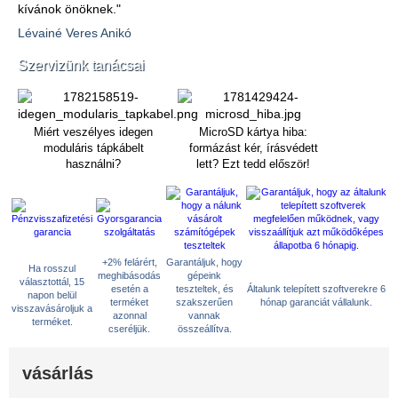
kívánok önöknek."
Lévainé Veres Anikó
Szervizünk tanácsai
Miért veszélyes idegen
MicroSD kártya hiba:
moduláris tápkábelt
formázást kér, írásvédett
használni?
lett? Ezt tedd először!
+2% felárért,
Garantáljuk, hogy
Ha rosszul
meghibásodás
gépeink
választottál, 15
esetén a
teszteltek, és
Általunk telepített szoftverekre 6
napon belül
terméket
szakszerűen
hónap garanciát vállalunk.
visszavásároljuk a
azonnal
vannak
terméket.
cseréljük.
összeállítva.
vásárlás