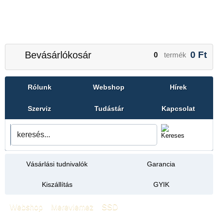
Bevásárlókosár
0
Ft
0
termék
Rólunk
Webshop
Hírek
Szerviz
Tudástár
Kapcsolat
Vásárlási tudnivalók
Garancia
Kiszállítás
GYIK
Webshop
»
Merevlemez
»
SSD