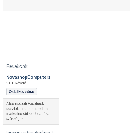
Facebook
NovashopComputers
5,6 E követő
Oldal követése
A legfrissebb Facebook
posztok megjelenítéséhez
marketing sütik elfogadása
szükséges.
Ingyenes tanulmányok