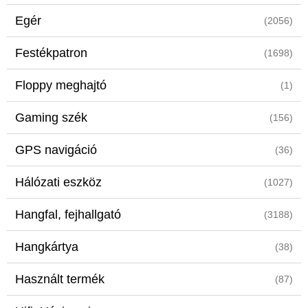
Egér
(2056)
Festékpatron
(1698)
Floppy meghajtó
(1)
Gaming szék
(156)
GPS navigáció
(36)
Hálózati eszköz
(1027)
Hangfal, fejhallgató
(3188)
Hangkártya
(38)
Használt termék
(87)