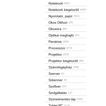
Notebook
(982)
Notebook kiegészítő
(435)
Nyomtató, papír
(521)
Okos Otthon
(25)
Okosóra
(66)
Optikai meghajtó
(51)
Pendrive
(346)
Processzor
(273)
Projektor
(203)
Projektor kiegészítő
(59)
Számítógépház
(768)
Szerver
(1)
Szkenner
(5)
Szoftver
(14)
Szolgáltatás
(12)
Szünetmentes táp
(329)
Tablet PC
(113)