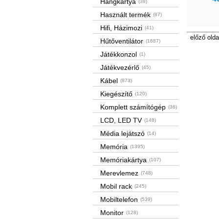
Hangkártya
(38)
Használt termék
(87)
Hifi, Házimozi
(41)
előző olda
Hűtőventilátor
(1687)
Játékkonzol
(1)
Játékvezérlő
(45)
Kábel
(873)
Kiegészítő
(120)
Komplett számítógép
(36)
LCD, LED TV
(148)
Média lejátszó
(14)
Memória
(1395)
Memóriakártya
(107)
Merevlemez
(748)
Mobil rack
(245)
Mobiltelefon
(539)
Monitor
(128)