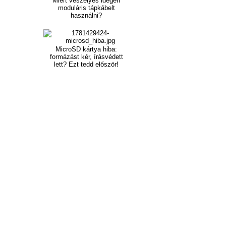
Miért veszélyes idegen
moduláris tápkábelt
használni?
MicroSD kártya hiba:
formázást kér, írásvédett
lett? Ezt tedd először!