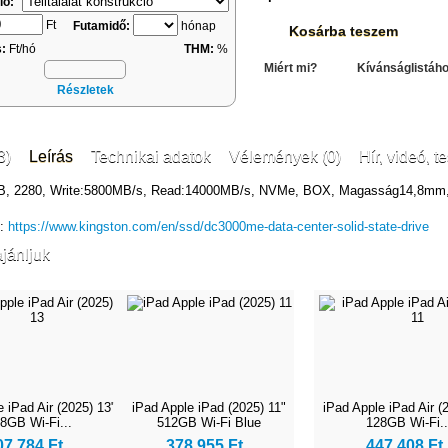
ió:
Ft
Futamidő:
hónap
Kosárba teszem
s:
Ft/hó
THM:
%
Miért mi?
Kívánságlistáh
Részletek
3)
Leírás
Technikai adatok
Vélemények (0)
Hír, videó, te
TB, 2280, Write:5800MB/s, Read:14000MB/s, NVMe, BOX, Magasság14,8mm
k:
https://www.kingston.com/en/ssd/dc3000me-data-center-solid-state-drive
jánljuk
 iPad Air (2025) 13"
iPad Apple iPad (2025) 11"
iPad Apple iPad Air (
8GB Wi-Fi...
512GB Wi‑Fi Blue
128GB Wi-Fi..
07 784 Ft
378 955 Ft
447 408 Ft