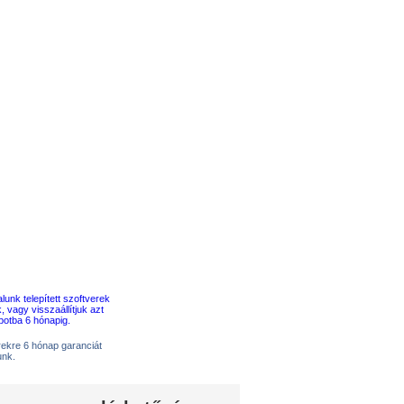
erekre 6 hónap garanciát
unk.