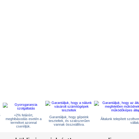
5
+2% felárért,
Garantáljuk, hogy gépeink
meghibásodás esetén a
Általunk telepített szoftv
teszteltek, és szakszerűen
terméket azonnal
vállal
vannak összeállítva.
cseréljük.