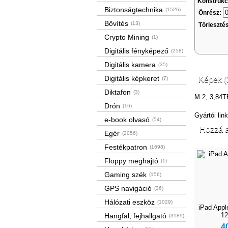
Konstrukc
Biztonságtechnika
(1526)
Önrész:
Bővítés
(13)
Törleszté
Crypto Mining
(1)
Digitális fényképező
(258)
Digitális kamera
(35)
Digitális képkeret
(7)
Képek (
Diktafon
(3)
M.2, 3,84
Drón
(16)
Gyártói lin
e-book olvasó
(54)
Hozzá a
Egér
(2056)
Festékpatron
(1698)
Floppy meghajtó
(1)
Gaming szék
(156)
GPS navigáció
(36)
Hálózati eszköz
(1029)
iPad Apple
12
Hangfal, fejhallgató
(3189)
4