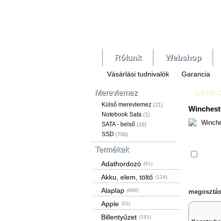
Rólunk
Webshop
Vásárlási tudnivalók
Garancia
Websh
Merevlemez
Külső merevlemez
(21)
Winchest
Notebook Sata
(1)
SATA - belső
(16)
SSD
(706)
Termékek
Össze
Adathordozó
(61)
Akku, elem, töltő
(124)
Alaplap
(688)
megosztás
Apple
(53)
Billentyűzet
(191)