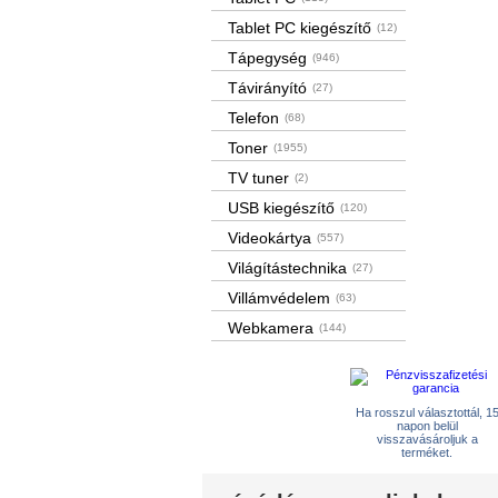
Tablet PC kiegészítő
(12)
Tápegység
(946)
Távirányító
(27)
Telefon
(68)
Toner
(1955)
TV tuner
(2)
USB kiegészítő
(120)
Videokártya
(557)
Világítástechnika
(27)
Villámvédelem
(63)
Webkamera
(144)
Ha rosszul választottál, 1
napon belül
visszavásároljuk a
terméket.