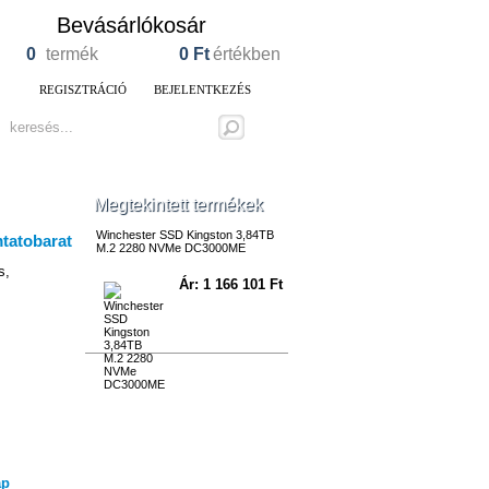
Bevásárlókosár
0
termék
0
Ft
értékben
REGISZTRÁCIÓ
BEJELENTKEZÉS
Megtekintett termékek
Winchester SSD Kingston 3,84TB
M.2 2280 NVMe DC3000ME
s,
Ár: 1 166 101 Ft
ap