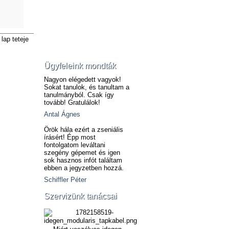
lap teteje
Ügyfeleink mondták
Nagyon elégedett vagyok!
Sokat tanulok, és tanultam a
tanulmányból. Csak így
tovább! Gratulálok!
Antal Ágnes
Örök hála ezért a zseniális
írásért! Épp most
fontolgatom leváltani
szegény gépemet és igen
sok hasznos infót találtam
ebben a jegyzetben hozzá.
Schiffler Péter
Szervizünk tanácsai