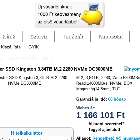
Hírek
Szerviz
Tudástár
Kapcsolat
Kiszállítás
GYIK
op
»
Merevlemez
»
SSD
er SSD Kingston 3,84TB M.2 2280 NVMe DC3000ME
M.2, 3,84TB, 2280, Write:5800MB/
Read:14000MB/s, NVMe, BOX,
Magasság14,8mm, TLC
hasonlítás
Garanciális idő:
60 hónap
Webes ár:
1 166 101
Ft
:
Alkudni szeretnél?
Tegyél ajánlatot!
Hitelkalkulátor
Állapot:
Rendelhető 4-5 munkan