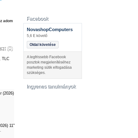
Facebook
oz adom
NovashopComputers
5,6 E követő
Oldal követése
szt (0)
A legfrissebb Facebook
, TLC
posztok megjelenítéséhez
marketing sütik elfogadása
szükséges.
Ingyenes tanulmányok
2026) 11"
.