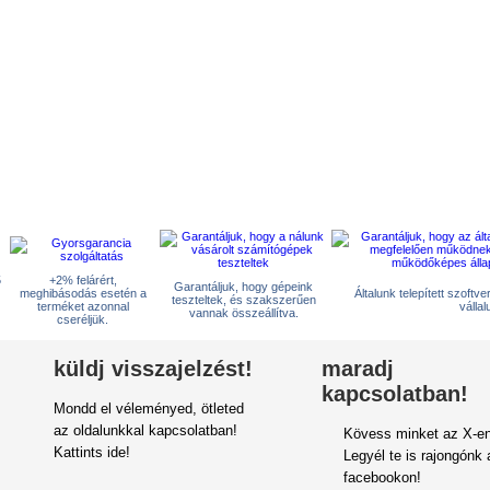
5
+2% felárért,
Garantáljuk, hogy gépeink
meghibásodás esetén a
Általunk telepített szoftv
teszteltek, és szakszerűen
terméket azonnal
vállal
vannak összeállítva.
cseréljük.
küldj visszajelzést!
maradj
kapcsolatban!
Mondd el véleményed, ötleted
az oldalunkkal kapcsolatban!
Kövess minket az X-en
Kattints ide!
Legyél te is rajongónk 
facebookon!