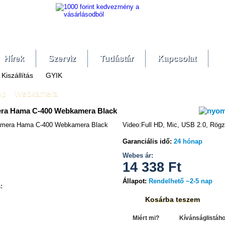
Hírek
Szerviz
Tudástár
Kapcsolat
Kiszállítás
GYIK
op
»
Webkamera
ra Hama C-400 Webkamera Black
Video:Full HD, Mic, USB 2.0, Rögzí
Garanciális idő:
24 hónap
hasonlítás
Webes ár:
14 338
Ft
Állapot:
Rendelhető ~2-5 nap
:
Kosárba teszem
Miért mi?
Kívánságlistáh