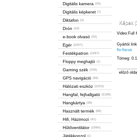
Digitális kamera
(35)
Digitális képkeret
(7)
Diktafon
(3)
Képek (
Drón
(16)
Video:Full 
e-book olvasó
(54)
Gyártói lin
Egér
(2057)
fix-focus
Festékpatron
(1697)
Tömeg: 0.1
Floppy meghajtó
(1)
Gaming szék
(156)
előző olda
GPS navigáció
(36)
Hálózati eszköz
(1023)
Hangfal, fejhallgató
(3188)
Hangkártya
(38)
Használt termék
(88)
Hifi, Házimozi
(41)
Hűtőventilátor
(1684)
Játékkonzol
(1)