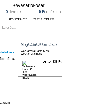
Bevásárlókosár
0
termék
0
Ft
értékben
REGISZTRÁCIÓ
BEJELENTKEZÉS
Megtekintett termékek
Webkamera Hama C-400
Webkamera Black
tett fókusz
Ár: 14 338 Ft
oz adom