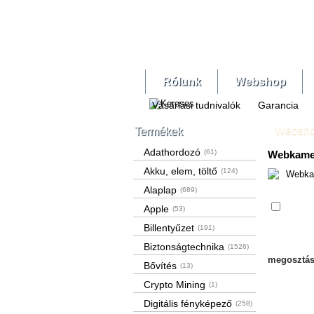
Rólunk
Webshop
Vásárlási tudnivalók
Garancia
Websh
Termékek
Adathordozó
(61)
Webkame
Akku, elem, töltő
(124)
Alaplap
(689)
Össze
Apple
(53)
Billentyűzet
(191)
Biztonságtechnika
(1526)
megosztás
Bővítés
(13)
Crypto Mining
(1)
Digitális fényképező
(258)