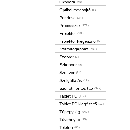
Okosóra
(66)
Optikai meghajtó
(51)
Pendrive
(344)
Processzor
(271)
Projektor
(203)
Projektor kiegészítő
(59)
Számítógépház
(767)
Szerver
(1)
Szkenner
(5)
Szoftver
(14)
Szolgáltatás
(12)
Szünetmentes táp
(329)
Tablet PC
(113)
Tablet PC kiegészítő
(12)
Tápegység
(945)
Távirányító
(25)
Telefon
(68)