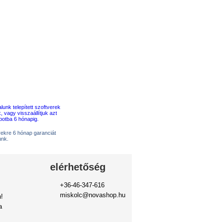
erekre 6 hónap garanciát
unk.
elérhetőség
+36-46-347-616
miskolc@novashop.hu
!
a