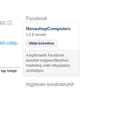
Facebook
szt (0)
NovashopComputers
5,6 E követő
400-1080p-
Oldal követése
A legfrissebb Facebook
posztok megjelenítéséhez
marketing sütik elfogadása
lap teteje
szükséges.
Ingyenes tanulmányok