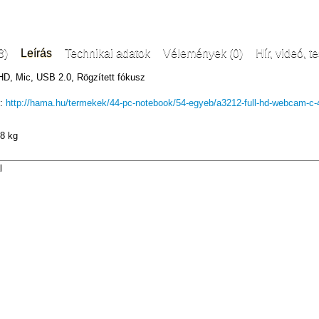
3)
Leírás
Technikai adatok
Vélemények (0)
Hír, videó, te
HD, Mic, USB 2.0, Rögzített fókusz
k:
http://hama.hu/termekek/44-pc-notebook/54-egyeb/a3212-full-hd-webcam-c-
8 kg
l