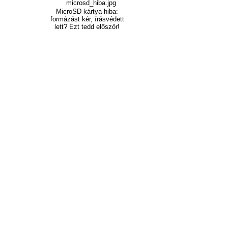
MicroSD kártya hiba:
formázást kér, írásvédett
lett? Ezt tedd először!