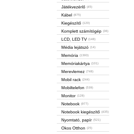
Játékvezérlő
(45)
Kábel
(875)
Kiegészítő
(120)
Komplett számítógép
(36)
LCD, LED TV
(148)
Média lejátszó
(14)
Memória
(1393)
Memóriakártya
(101)
Merevlemez
(748)
Mobil rack
(244)
Mobiltelefon
(539)
Monitor
(128)
Notebook
(977)
Notebook kiegészítő
(435)
Nyomtató, papír
(521)
Okos Otthon
(25)