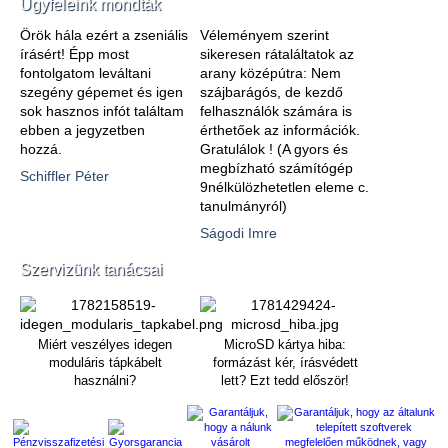
Ügyfeleink mondták
Örök hála ezért a zseniális
Véleményem szerint
írásért! Épp most
sikeresen rátaláltatok az
fontolgatom leváltani
arany középútra: Nem
szegény gépemet és igen
szájbarágós, de kezdő
sok hasznos infót találtam
felhasználók számára is
ebben a jegyzetben
érthetőek az információk.
hozzá.
Gratulálok ! (A gyors és
megbízható számítógép
Schiffler Péter
9nélkülözhetetlen eleme c.
tanulmányról)
Ságodi Imre
Szervizünk tanácsai
Miért veszélyes idegen
MicroSD kártya hiba:
moduláris tápkábelt
formázást kér, írásvédett
használni?
lett? Ezt tedd először!