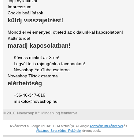
Jogi nyilatkozat
Impresszum
Cookie beállítások
küldj visszajelzést!
Mondd el véleményed, ötleted az oldalunkkal kapcsolatban!
Kattints ide!
maradj kapcsolatban!
Kövess minket az X-en!
Legyél te is rajongónk a facebookon!
Novashop YouTube csatorna
Novashop Tiktok csatorna
elérhetőség
+36-46-347-616
miskolc@novashop.hu
© 2010. Novacoop Kft. Minden jog fenntartva.
A védelmet a Google reCAPTCHA biztosítja. A Google
Adatvédelmi irányelvei
és
Általános Szerződési Feltételei
érvényesek.