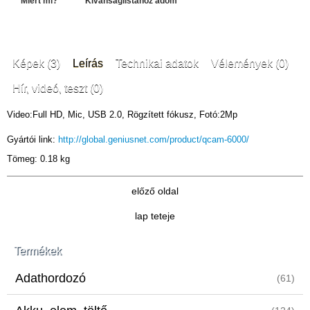
Miért mi?
Kívánságlistához adom
Képek (3)
Leírás
Technikai adatok
Vélemények (0)
Hír, videó, teszt (0)
Video:Full HD, Mic, USB 2.0, Rögzített fókusz, Fotó:2Mp
Gyártói link:
http://global.geniusnet.com/product/qcam-6000/
Tömeg: 0.18 kg
előző oldal
lap teteje
Termékek
Adathordozó
(61)