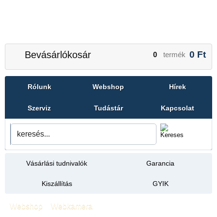
Bevásárlókosár
0
Ft
0
termék
Rólunk
Webshop
Hírek
Szerviz
Tudástár
Kapcsolat
Vásárlási tudnivalók
Garancia
Kiszállítás
GYIK
Webshop
»
Webkamera