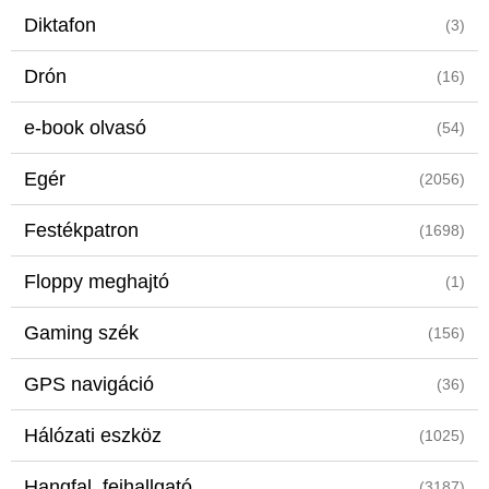
Diktafon
(3)
Drón
(16)
e-book olvasó
(54)
Egér
(2056)
Festékpatron
(1698)
Floppy meghajtó
(1)
Gaming szék
(156)
GPS navigáció
(36)
Hálózati eszköz
(1025)
Hangfal, fejhallgató
(3187)