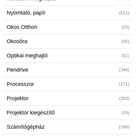
Nyomtató, papír
(521)
Okos Otthon
(25)
Okosóra
(66)
Optikai meghajtó
(51)
Pendrive
(344)
Processzor
(271)
Projektor
(203)
Projektor kiegészítő
(59)
Számítógépház
(768)