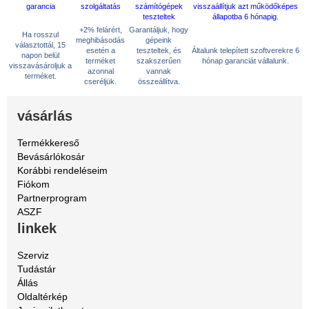
+2% felárért,
Garantáljuk, hogy
Ha rosszul
meghibásodás
gépeink
választottál, 15
esetén a
teszteltek, és
Általunk telepített szoftverekre 6
napon belül
terméket
szakszerűen
hónap garanciát vállalunk.
visszavásároljuk a
azonnal
vannak
terméket.
cseréljük.
összeállítva.
vásárlás
Termékkereső
Bevásárlókosár
Korábbi rendeléseim
Fiókom
Partnerprogram
ASZF
linkek
Szerviz
Tudástár
Állás
Oldaltérkép