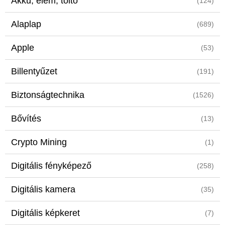
Akku, elem, töltő
(124)
Alaplap
(689)
Apple
(53)
Billentyűzet
(191)
Biztonságtechnika
(1526)
Bővítés
(13)
Crypto Mining
(1)
Digitális fényképező
(258)
Digitális kamera
(35)
Digitális képkeret
(7)