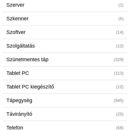
Szerver
(1)
Szkenner
(5)
Szoftver
(14)
Szolgáltatás
(12)
Szünetmentes táp
(329)
Tablet PC
(113)
Tablet PC kiegészítő
(12)
Tápegység
(945)
Távirányító
(25)
Telefon
(68)