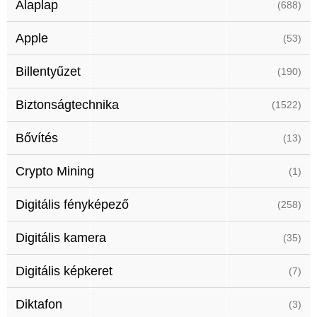
Alaplap
(688)
Apple
(53)
Billentyűzet
(190)
Biztonságtechnika
(1522)
Bővítés
(13)
Crypto Mining
(1)
Digitális fényképező
(258)
Digitális kamera
(35)
Digitális képkeret
(7)
Diktafon
(3)