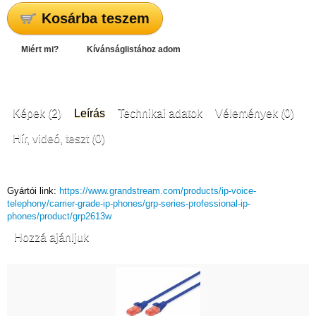
Kosárba teszem
Miért mi?
Kívánságlistához adom
Képek (2)
Leírás
Technikai adatok
Vélemények (0)
Hír, videó, teszt (0)
Gyártói link:
https://www.grandstream.com/products/ip-voice-
telephony/carrier-grade-ip-phones/grp-series-professional-ip-
phones/product/grp2613w
Hozzá ajánljuk