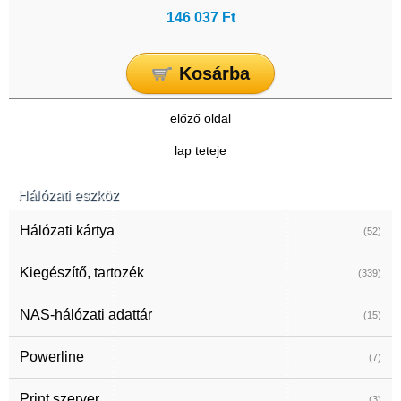
146 037 Ft
Kosárba
előző oldal
lap teteje
Hálózati eszköz
Hálózati kártya
(52)
Kiegészítő, tartozék
(339)
NAS-hálózati adattár
(15)
Powerline
(7)
Print szerver
(3)