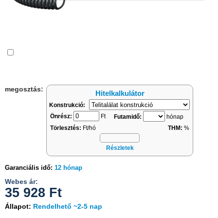
Összehasonlítás
megosztás:
Hitelkalkulátor
Konstrukció:
Önrész:
Ft
Futamidő:
hónap
Törlesztés:
Ft/hó
THM:
%
Részletek
Garanciális idő:
12 hónap
Webes ár:
35 928
Ft
Állapot:
Rendelhető ~2-5 nap