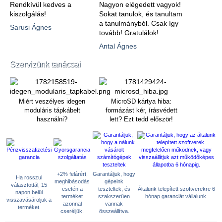
Rendkívül kedves a
Nagyon elégedett vagyok!
kiszolgálás!
Sokat tanulok, és tanultam
a tanulmányból. Csak így
Sarusi Ágnes
tovább! Gratulálok!
Antal Ágnes
Szervizünk tanácsai
Miért veszélyes idegen
MicroSD kártya hiba:
moduláris tápkábelt
formázást kér, írásvédett
használni?
lett? Ezt tedd először!
+2% felárért,
Garantáljuk, hogy
Ha rosszul
meghibásodás
gépeink
választottál, 15
esetén a
teszteltek, és
Általunk telepített szoftverekre 6
napon belül
terméket
szakszerűen
hónap garanciát vállalunk.
visszavásároljuk a
azonnal
vannak
terméket.
cseréljük.
összeállítva.