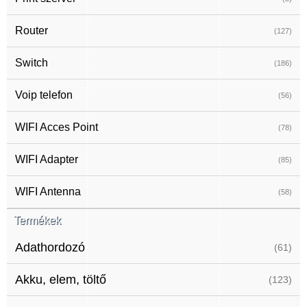
Router
(127)
Switch
(186)
Voip telefon
(56)
WIFI Acces Point
(78)
WIFI Adapter
(85)
WIFI Antenna
(58)
Termékek
Adathordozó
(61)
Akku, elem, töltő
(123)