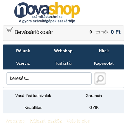
Bevásárlókosár
0
Ft
0
termék
Rólunk
Webshop
Hírek
Szerviz
Tudástár
Kapcsolat
Vásárlási tudnivalók
Garancia
Kiszállítás
GYIK
Webshop
»
Hálózati eszköz
»
Voip telefon