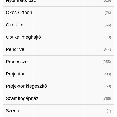
Nyomtató, papír
(516)
Okos Otthon
(25)
Okosóra
(66)
Optikai meghajtó
(49)
Pendrive
(344)
Processzor
(255)
Projektor
(203)
Projektor kiegészítő
(58)
Számítógépház
(766)
Szerver
(1)