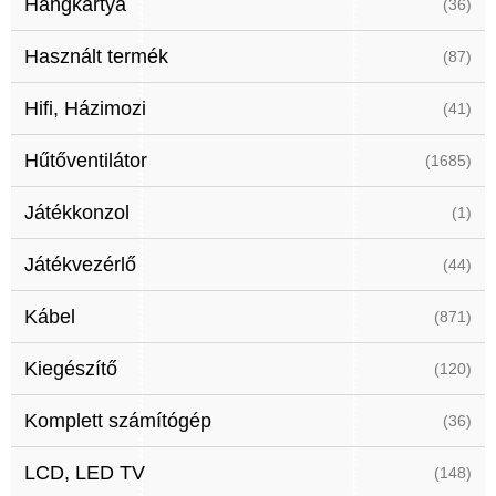
Hangkártya
(36)
Használt termék
(87)
Hifi, Házimozi
(41)
Hűtőventilátor
(1685)
Játékkonzol
(1)
Játékvezérlő
(44)
Kábel
(871)
Kiegészítő
(120)
Komplett számítógép
(36)
LCD, LED TV
(148)