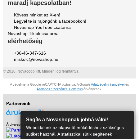
maradj kapcsolatban!
Kövess minket az X-en!
Legyél te is rajongónk a facebookon!
Novashop YouTube csatorna
Novashop Tiktok csatorna
elérhetőség
+36-46-347-616
miskolc@novashop.hu
© 2010. Novacoop Kft. Minden jog fenntartva.
A védelmet a Google reCAPTCHA biztosítja. A Google
Adatvédelmi irányelvei
és
Általános Szerződési Feltételei
érvényesek.
Partnereink
Segíts a Novashopnak jobbá válni!
Árukereső, a hiteles vásárlási kalauz
Weboldalunk az alapvető működéshez szükséges
sütiket használ. A statisztikai sütik segítenek