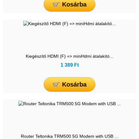
Kosárba
Kiegészítő HDMI (F) => miniHdmi átalakító...
1 389 Ft
Kosárba
Router Teltonika TRM500 5G Modem with USB ...