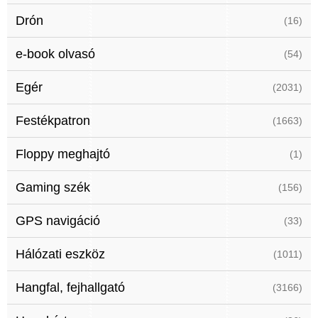
Drón
(16)
e-book olvasó
(54)
Egér
(2031)
Festékpatron
(1663)
Floppy meghajtó
(1)
Gaming szék
(156)
GPS navigáció
(33)
Hálózati eszköz
(1011)
Hangfal, fejhallgató
(3166)