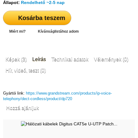
Állapot:
Rendelhető ~2-5 nap
Kosárba teszem
Miért mi?
Kívánságlistához adom
Képek (3)
Leírás
Technikai adatok
Vélemények (0)
Hír, videó, teszt (0)
Gyártói link:
https://www.grandstream.com/products/ip-voice-
telephony/dect-cordless/product/dp720
Hozzá ajánljuk