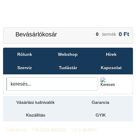
Bevásárlókosár
0
Ft
0
termék
Rólunk
Webshop
Hírek
Szerviz
Tudástár
Kapcsolat
Vásárlási tudnivalók
Garancia
Kiszállítás
GYIK
Webshop
»
Hálózati eszköz
»
Voip telefon