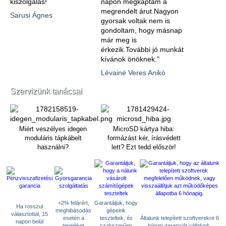
kiszolgálás!
napon megkaptam a
megrendelt árut.Nagyon
Sarusi Ágnes
gyorsak voltak nem is
gondoltam, hogy másnap
már meg is
érkezik.További jó munkát
kívánok önöknek."
Lévainé Veres Anikó
Szervizünk tanácsai
Miért veszélyes idegen
MicroSD kártya hiba:
moduláris tápkábelt
formázást kér, írásvédett
használni?
lett? Ezt tedd először!
+2% felárért,
Garantáljuk, hogy
Ha rosszul
meghibásodás
gépeink
választottál, 15
esetén a
teszteltek, és
Általunk telepített szoftverekre 6
napon belül
terméket
szakszerűen
hónap garanciát vállalunk.