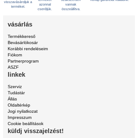
visszavásároljuk a
azonnal
vannak
terméket.
cseréljük.
összeállítva.
vásárlás
Termékkereső
Bevásárlókosár
Korábbi rendeléseim
Fiókom
Partnerprogram
ASZF
linkek
Szerviz
Tudástár
Állás
Oldaltérkép
Jogi nyilatkozat
Impresszum
Cookie beállítások
küldj visszajelzést!