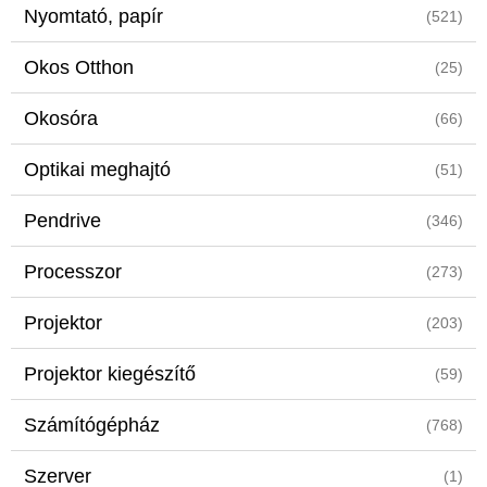
Nyomtató, papír
(521)
Okos Otthon
(25)
Okosóra
(66)
Optikai meghajtó
(51)
Pendrive
(346)
Processzor
(273)
Projektor
(203)
Projektor kiegészítő
(59)
Számítógépház
(768)
Szerver
(1)