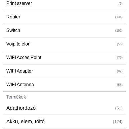
Print szerver
(3)
Router
(134)
Switch
(192)
Voip telefon
(56)
WIFI Acces Point
(79)
WIFI Adapter
(87)
WIFI Antenna
(58)
Termékek
Adathordozó
(61)
Akku, elem, töltő
(124)