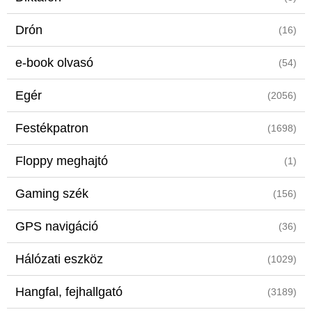
Drón
(16)
e-book olvasó
(54)
Egér
(2056)
Festékpatron
(1698)
Floppy meghajtó
(1)
Gaming szék
(156)
GPS navigáció
(36)
Hálózati eszköz
(1029)
Hangfal, fejhallgató
(3189)