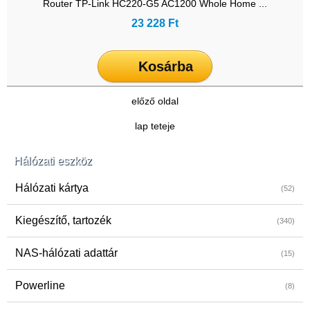
Router TP-Link HC220-G5 AC1200 Whole Home ...
23 228 Ft
Kosárba
előző oldal
lap teteje
Hálózati eszköz
Hálózati kártya
(52)
Kiegészítő, tartozék
(340)
NAS-hálózati adattár
(15)
Powerline
(8)