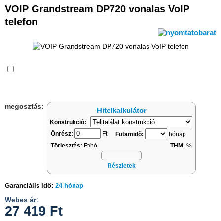
VOIP Grandstream DP720 vonalas VoIP
telefon
Összehasonlítás
megosztás:
Hitelkalkulátor
Konstrukció:
Önrész:
Ft
Futamidő:
hónap
Törlesztés:
Ft/hó
THM:
%
Részletek
Garanciális idő:
24 hónap
Webes ár:
27 419
Ft