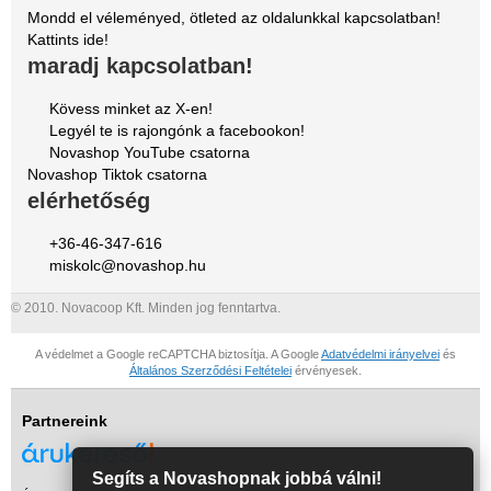
Mondd el véleményed, ötleted az oldalunkkal kapcsolatban!
Kattints ide!
maradj kapcsolatban!
Kövess minket az X-en!
Legyél te is rajongónk a facebookon!
Novashop YouTube csatorna
Novashop Tiktok csatorna
elérhetőség
+36-46-347-616
miskolc@novashop.hu
© 2010. Novacoop Kft. Minden jog fenntartva.
A védelmet a Google reCAPTCHA biztosítja. A Google
Adatvédelmi irányelvei
és
Általános Szerződési Feltételei
érvényesek.
Partnereink
Segíts a Novashopnak jobbá válni!