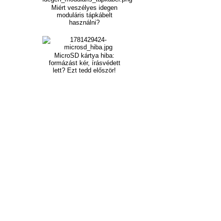
Miért veszélyes idegen
moduláris tápkábelt
használni?
MicroSD kártya hiba:
formázást kér, írásvédett
lett? Ezt tedd először!