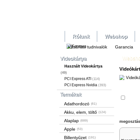
Rólunk
Webshop
Vásárlási tudnivalók
Garancia
Websh
Videokártya
Használt Videokártya
Videókár
(49)
PCI Express ATI
(114)
PCI Express Nvidia
(393)
Termékek
Össze
Adathordozó
(61)
Akku, elem, töltő
(124)
Alaplap
(689)
megosztás
Apple
(53)
Billentyűzet
(191)