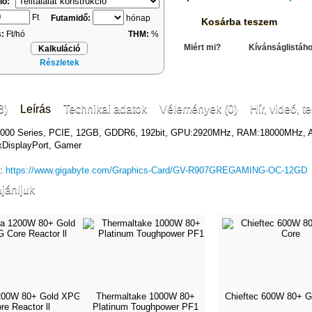
ió:
Ft
Futamidő:
hónap
Kosárba teszem
s:
Ft/hó
THM:
%
Miért mi?
Kívánságlistáh
Kalkuláció
Részletek
3)
Leírás
Technikai adatok
Vélemények (0)
Hír, videó, te
000 Series, PCIE, 12GB, GDDR6, 192bit, GPU:2920MHz, RAM:18000MHz, Ak
DisplayPort, Gamer
k:
https://www.gigabyte.com/Graphics-Card/GV-R907GREGAMING-OC-12GD
jánljuk
200W 80+ Gold XPG
Thermaltake 1000W 80+
Chieftec 600W 80+ G
re Reactor ll
Platinum Toughpower PF1