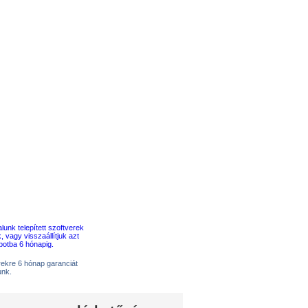
erekre 6 hónap garanciát
unk.