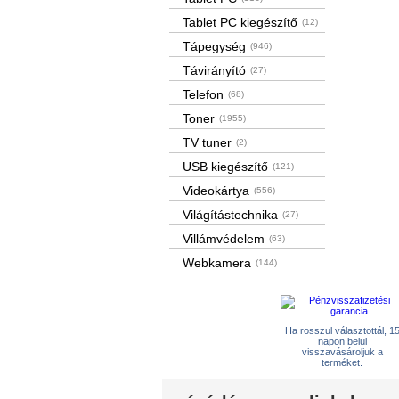
Tablet PC kiegészítő
(12)
Tápegység
(946)
Távirányító
(27)
Telefon
(68)
Toner
(1955)
TV tuner
(2)
USB kiegészítő
(121)
Videokártya
(556)
Világítástechnika
(27)
Villámvédelem
(63)
Webkamera
(144)
Ha rosszul választottál, 1
napon belül
visszavásároljuk a
terméket.