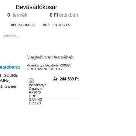
Bevásárlókosár
0
termék
0
Ft
értékben
REGISZTRÁCIÓ
BEJELENTKEZÉS
Megtekintett termékek
Videókártya Gigabyte RX9070
GRE GAMING OC 12G
B, GDDR6,
Ár: 244 589 Ft
0MHz,
rt, Gamer