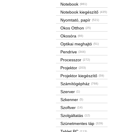
Notebook
(981)
Notebook kiegészítő
(435)
Nyomtató, papír
(521)
Okos Otthon
(25)
Okosóra
(66)
Optikai meghajtó
(51)
Pendrive
(344)
Processzor
(272)
Projektor
(203)
Projektor kiegészítő
(59)
Számítógépház
(768)
Szerver
(1)
Szkenner
(5)
Szoftver
(14)
Szolgáltatás
(12)
Szünetmentes táp
(329)
Tablet PC
(113)