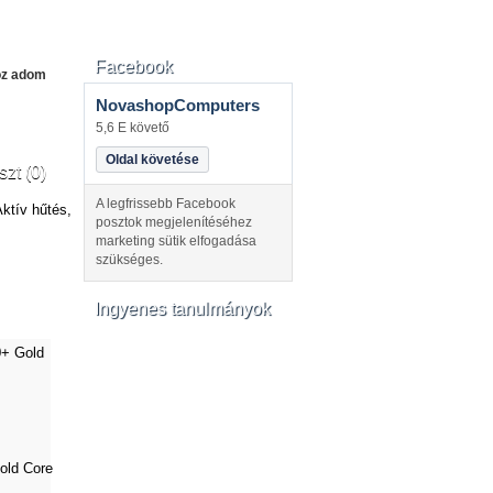
Facebook
oz adom
NovashopComputers
5,6 E követő
Oldal követése
szt (0)
A legfrissebb Facebook
tív hűtés,
posztok megjelenítéséhez
marketing sütik elfogadása
szükséges.
Ingyenes tanulmányok
old Core