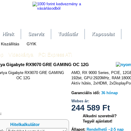
Hírek
Szerviz
Tudástár
Kapcsolat
Kiszállítás
GYIK
op
»
Videokártya
»
PCI Express ATI
tya Gigabyte RX9070 GRE GAMING OC 12G
AMD, RX 9000 Series, PCIE, 12G
192bit, GPU:2920MHz, RAM:1800
Aktív hűtés, 2xHDMI, 2xDisplayPo
hasonlítás
Garanciális idő:
36 hónap
Webes ár:
244 589
Ft
:
Alkudni szeretnél?
Tegyél ajánlatot!
Hitelkalkulátor
Állapot:
Rendelhető ~2-5 nap