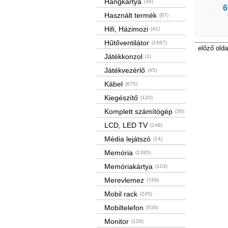
Hangkártya
(38)
6
Használt termék
(87)
Hifi, Házimozi
(41)
Hűtőventilátor
(1687)
előző olda
Játékkonzol
(1)
Játékvezérlő
(45)
Kábel
(875)
Kiegészítő
(120)
Komplett számítógép
(36)
LCD, LED TV
(148)
Média lejátszó
(14)
Memória
(1395)
Memóriakártya
(103)
Merevlemez
(749)
Mobil rack
(245)
Mobiltelefon
(539)
Monitor
(128)