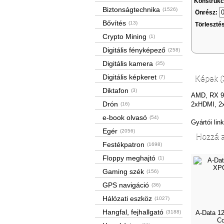
Konstrukc
Biztonságtechnika
(1526)
Önrész:
Bővítés
(13)
Törleszté
Crypto Mining
(1)
Digitális fényképező
(258)
Digitális kamera
(35)
Digitális képkeret
(7)
Képek (
Diktafon
(3)
AMD, RX 9
Drón
2xHDMI, 2x
(16)
e-book olvasó
(54)
Gyártói lin
Egér
(2056)
Hozzá a
Festékpatron
(1698)
Floppy meghajtó
(1)
Gaming szék
(156)
GPS navigáció
(36)
Hálózati eszköz
(1027)
Hangfal, fejhallgató
(3188)
A-Data 1
Co