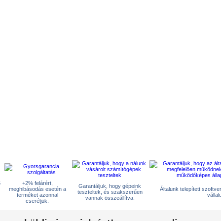
5
+2% felárért,
Garantáljuk, hogy gépeink
meghibásodás esetén a
Általunk telepített szoftv
teszteltek, és szakszerűen
terméket azonnal
vállal
vannak összeállítva.
cseréljük.