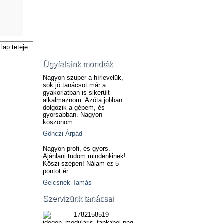
lap teteje
Ügyfeleink mondták
Nagyon szuper a hírlevelük,
sok jó tanácsot már a
gyakorlatban is sikerült
alkalmaznom. Azóta jobban
dolgozik a gépem, és
gyorsabban. Nagyon
köszönöm.
Gönczi Árpád
Nagyon profi, és gyors.
Ajánlani tudom mindenkinek!
Köszi szépen! Nálam ez 5
pontot ér.
Geicsnek Tamás
Szervizünk tanácsai