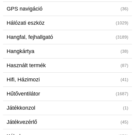
GPS navigáció
(36)
Hálózati eszköz
(1029)
Hangfal, fejhallgató
(3189)
Hangkártya
(38)
Használt termék
(87)
Hifi, Házimozi
(41)
Hűtőventilátor
(1687)
Játékkonzol
(1)
Játékvezérlő
(45)