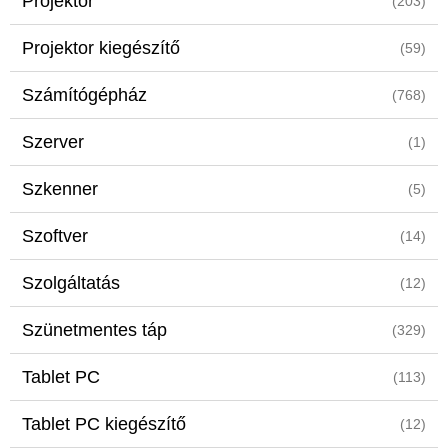
Projektor
(203)
Projektor kiegészítő
(59)
Számítógépház
(768)
Szerver
(1)
Szkenner
(5)
Szoftver
(14)
Szolgáltatás
(12)
Szünetmentes táp
(329)
Tablet PC
(113)
Tablet PC kiegészítő
(12)