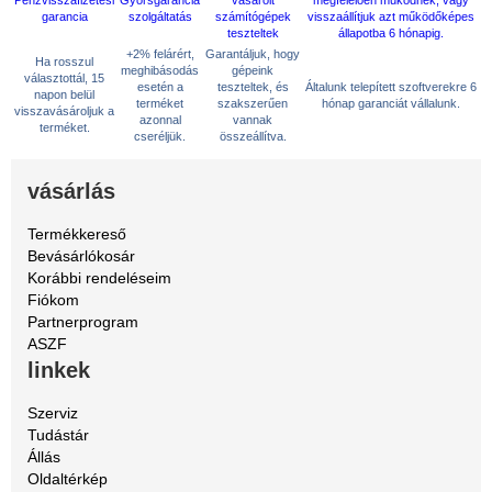
+2% felárért,
Garantáljuk, hogy
Ha rosszul
meghibásodás
gépeink
választottál, 15
esetén a
teszteltek, és
Általunk telepített szoftverekre 6
napon belül
terméket
szakszerűen
hónap garanciát vállalunk.
visszavásároljuk a
azonnal
vannak
terméket.
cseréljük.
összeállítva.
vásárlás
Termékkereső
Bevásárlókosár
Korábbi rendeléseim
Fiókom
Partnerprogram
ASZF
linkek
Szerviz
Tudástár
Állás
Oldaltérkép