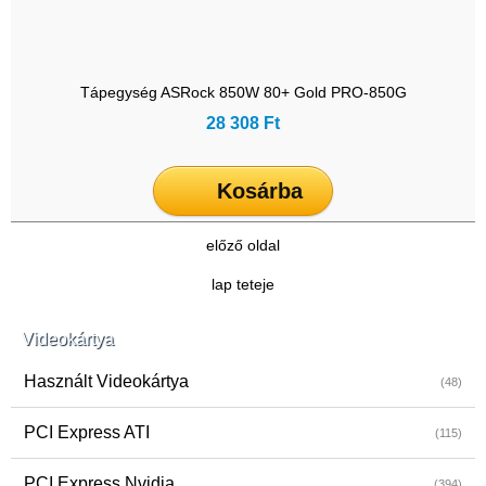
Tápegység ASRock 850W 80+ Gold PRO-850G
28 308 Ft
Kosárba
előző oldal
lap teteje
Videokártya
Használt Videokártya
(48)
PCI Express ATI
(115)
PCI Express Nvidia
(394)