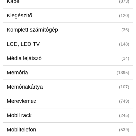
Kábel
(873)
Kiegészítő
(120)
Komplett számítógép
(36)
LCD, LED TV
(148)
Média lejátszó
(14)
Memória
(1395)
Memóriakártya
(107)
Merevlemez
(749)
Mobil rack
(245)
Mobiltelefon
(539)