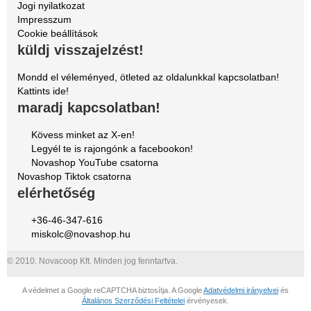
Jogi nyilatkozat
Impresszum
Cookie beállítások
küldj visszajelzést!
Mondd el véleményed, ötleted az oldalunkkal kapcsolatban!
Kattints ide!
maradj kapcsolatban!
Kövess minket az X-en!
Legyél te is rajongónk a facebookon!
Novashop YouTube csatorna
Novashop Tiktok csatorna
elérhetőség
+36-46-347-616
miskolc@novashop.hu
© 2010. Novacoop Kft. Minden jog fenntartva.
A védelmet a Google reCAPTCHA biztosítja. A Google
Adatvédelmi irányelvei
és
Általános Szerződési Feltételei
érvényesek.