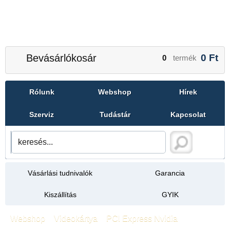
Bevásárlókosár
0
Ft
0
termék
Rólunk
Webshop
Hírek
Szerviz
Tudástár
Kapcsolat
Vásárlási tudnivalók
Garancia
Kiszállítás
GYIK
Webshop
»
Videokártya
»
PCI Express Nvidia