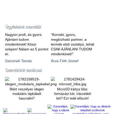
Ügyfeleink mondták
Nagyon profi, és gyors.
"Korrekt, gyors,
Ajánlani tudom
megbízható partner, a
mindenkinek! Köszi
termék első osztályú, tehát
szépen! Nálam ez 5 pontot
CSAK AJÁNLANI TUDOM
ér.
mindenkinek!"
Geicsnek Tamás
Árva-Tóth József
Szervizünk tanácsai
Miért veszélyes idegen
MicroSD kártya hiba:
moduláris tápkábelt
formázást kér, írásvédett
használni?
lett? Ezt tedd először!