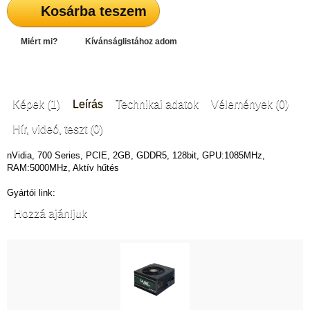
Kosárba teszem
Miért mi?
Kívánságlistához adom
Képek (1)
Leírás
Technikai adatok
Vélemények (0)
Hír, videó, teszt (0)
nVidia, 700 Series, PCIE, 2GB, GDDR5, 128bit, GPU:1085MHz,
RAM:5000MHz, Aktív hűtés
Gyártói link:
Hozzá ajánljuk