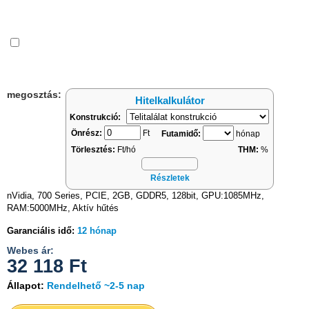
Összehasonlítás
megosztás:
Hitelkalkulátor
Konstrukció:
Önrész:
Ft
Futamidő:
hónap
Törlesztés:
Ft/hó
THM:
%
Részletek
nVidia, 700 Series, PCIE, 2GB, GDDR5, 128bit, GPU:1085MHz,
RAM:5000MHz, Aktív hűtés
Garanciális idő:
12 hónap
Webes ár:
32 118
Ft
Állapot:
Rendelhető ~2-5 nap