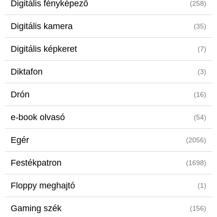
Digitális fényképező
(258)
Digitális kamera
(35)
Digitális képkeret
(7)
Diktafon
(3)
Drón
(16)
e-book olvasó
(54)
Egér
(2056)
Festékpatron
(1698)
Floppy meghajtó
(1)
Gaming szék
(156)