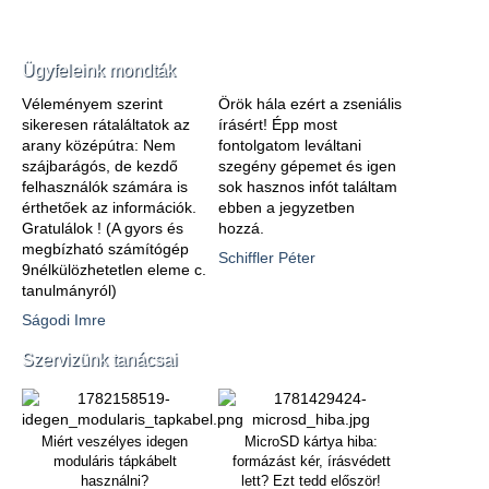
Ügyfeleink mondták
Véleményem szerint
Örök hála ezért a zseniális
sikeresen rátaláltatok az
írásért! Épp most
arany középútra: Nem
fontolgatom leváltani
szájbarágós, de kezdő
szegény gépemet és igen
felhasználók számára is
sok hasznos infót találtam
érthetőek az információk.
ebben a jegyzetben
Gratulálok ! (A gyors és
hozzá.
megbízható számítógép
Schiffler Péter
9nélkülözhetetlen eleme c.
tanulmányról)
Ságodi Imre
Szervizünk tanácsai
Miért veszélyes idegen
MicroSD kártya hiba:
moduláris tápkábelt
formázást kér, írásvédett
használni?
lett? Ezt tedd először!