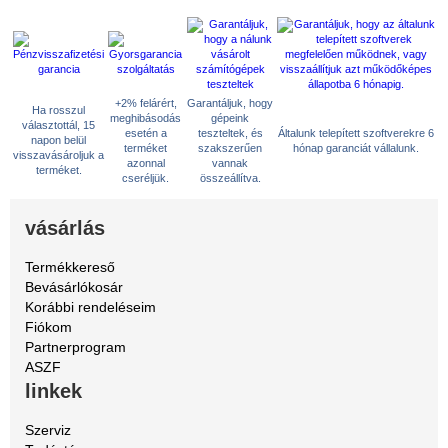
+2% felárért,
Garantáljuk, hogy
Ha rosszul
meghibásodás
gépeink
választottál, 15
esetén a
teszteltek, és
Általunk telepített szoftverekre 6
napon belül
terméket
szakszerűen
hónap garanciát vállalunk.
visszavásároljuk a
azonnal
vannak
terméket.
cseréljük.
összeállítva.
vásárlás
Termékkereső
Bevásárlókosár
Korábbi rendeléseim
Fiókom
Partnerprogram
ASZF
linkek
Szerviz