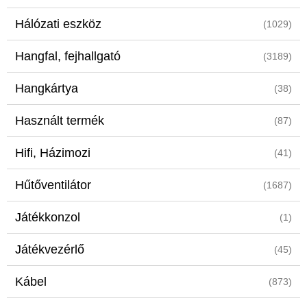
Hálózati eszköz
(1029)
Hangfal, fejhallgató
(3189)
Hangkártya
(38)
Használt termék
(87)
Hifi, Házimozi
(41)
Hűtőventilátor
(1687)
Játékkonzol
(1)
Játékvezérlő
(45)
Kábel
(873)