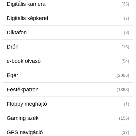
Digitális kamera
(35)
Digitális képkeret
(7)
Diktafon
(3)
Drón
(16)
e-book olvasó
(54)
Egér
(2056)
Festékpatron
(1698)
Floppy meghajtó
(1)
Gaming szék
(156)
GPS navigáció
(37)