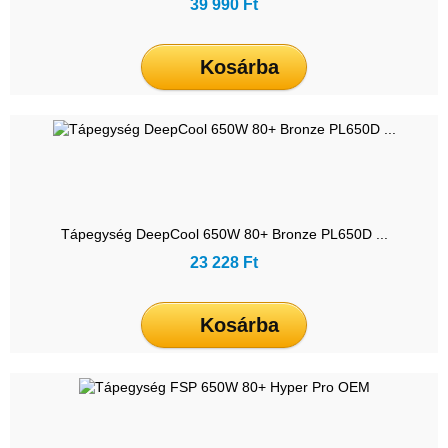
39 990 Ft
Kosárba
Tápegység DeepCool 650W 80+ Bronze PL650D ...
23 228 Ft
Kosárba