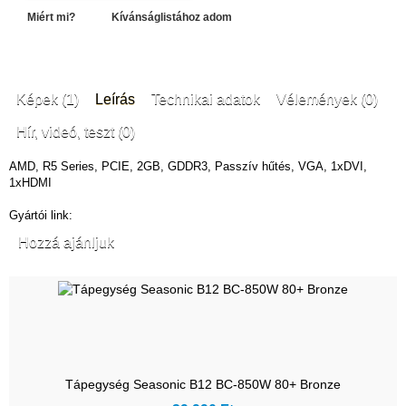
Miért mi?
Kívánságlistához adom
Képek (1)
Leírás
Technikai adatok
Vélemények (0)
Hír, videó, teszt (0)
AMD, R5 Series, PCIE, 2GB, GDDR3, Passzív hűtés, VGA, 1xDVI,
1xHDMI
Gyártói link:
Hozzá ajánljuk
Tápegység Seasonic B12 BC-850W 80+ Bronze