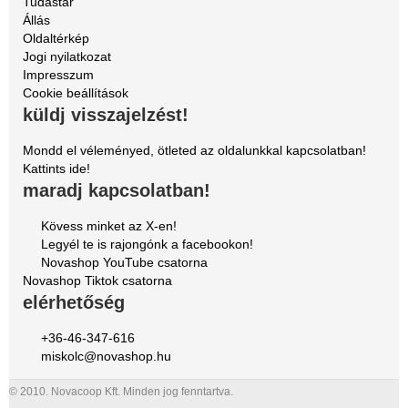
Tudástár
Állás
Oldaltérkép
Jogi nyilatkozat
Impresszum
Cookie beállítások
küldj visszajelzést!
Mondd el véleményed, ötleted az oldalunkkal kapcsolatban!
Kattints ide!
maradj kapcsolatban!
Kövess minket az X-en!
Legyél te is rajongónk a facebookon!
Novashop YouTube csatorna
Novashop Tiktok csatorna
elérhetőség
+36-46-347-616
miskolc@novashop.hu
© 2010. Novacoop Kft. Minden jog fenntartva.