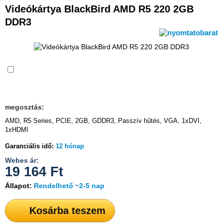
Videókártya BlackBird AMD R5 220 2GB
DDR3
Összehasonlítás
megosztás:
AMD, R5 Series, PCIE, 2GB, GDDR3, Passzív hűtés, VGA, 1xDVI,
1xHDMI
Garanciális idő:
12 hónap
Webes ár:
19 164
Ft
Állapot:
Rendelhető ~2-5 nap
Kosárba teszem