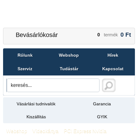
Bevásárlókosár
0
Ft
0
termék
Rólunk
Webshop
Hírek
Szerviz
Tudástár
Kapcsolat
Vásárlási tudnivalók
Garancia
Kiszállítás
GYIK
Webshop
»
Videokártya
»
PCI Express Nvidia