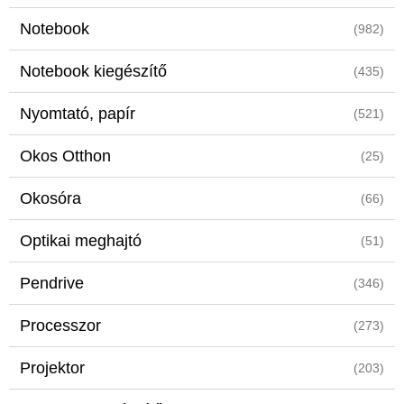
Notebook
(982)
Notebook kiegészítő
(435)
Nyomtató, papír
(521)
Okos Otthon
(25)
Okosóra
(66)
Optikai meghajtó
(51)
Pendrive
(346)
Processzor
(273)
Projektor
(203)