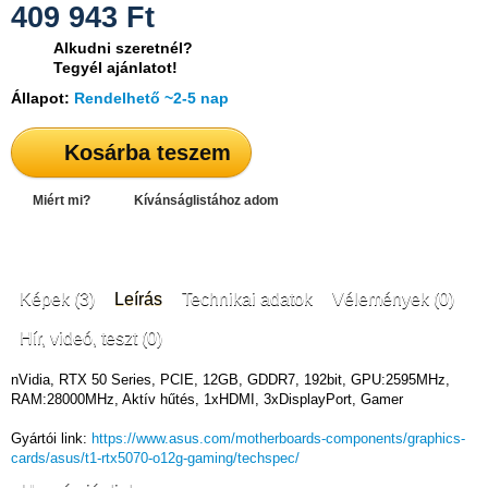
409 943
Ft
Alkudni szeretnél?
Tegyél ajánlatot!
Állapot:
Rendelhető ~2-5 nap
Kosárba teszem
Miért mi?
Kívánságlistához adom
Képek (3)
Leírás
Technikai adatok
Vélemények (0)
Hír, videó, teszt (0)
nVidia, RTX 50 Series, PCIE, 12GB, GDDR7, 192bit, GPU:2595MHz,
RAM:28000MHz, Aktív hűtés, 1xHDMI, 3xDisplayPort, Gamer
Gyártói link:
https://www.asus.com/motherboards-components/graphics-
cards/asus/t1-rtx5070-o12g-gaming/techspec/