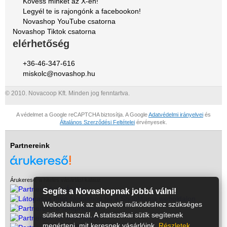
Kövess minket az X-en!
Legyél te is rajongónk a facebookon!
Novashop YouTube csatorna
Novashop Tiktok csatorna
elérhetőség
+36-46-347-616
miskolc@novashop.hu
© 2010. Novacoop Kft. Minden jog fenntartva.
A védelmet a Google reCAPTCHA biztosítja. A Google
Adatvédelmi irányelvei
és
Általános Szerződési Feltételei
érvényesek.
Partnereink
Árukereső, a hiteles vásárlási kalauz
Segíts a Novashopnak jobbá válni!
Weboldalunk az alapvető működéshez szükséges
sütiket használ. A statisztikai sütik segítenek
megérteni, mit keresnek vásárlóink.
Részletek