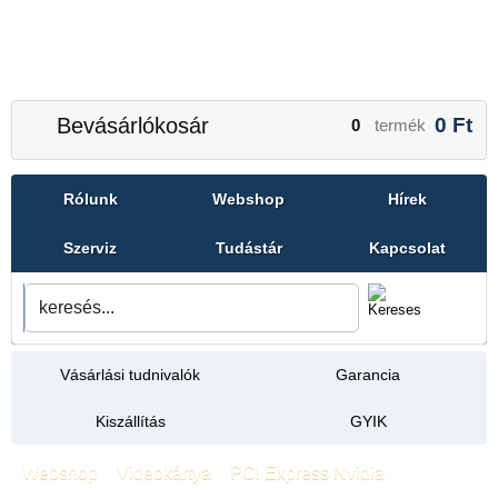
Bevásárlókosár
0
Ft
0
termék
Rólunk
Webshop
Hírek
Szerviz
Tudástár
Kapcsolat
Vásárlási tudnivalók
Garancia
Kiszállítás
GYIK
Webshop
»
Videokártya
»
PCI Express Nvidia