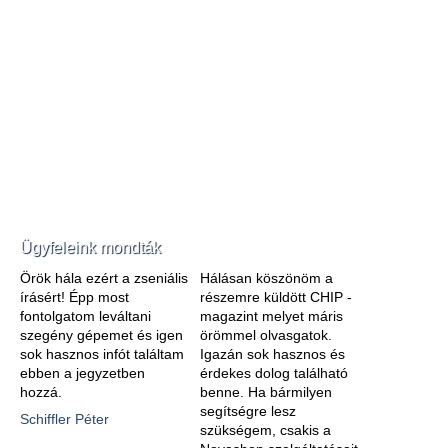
Ügyfeleink mondták
Örök hála ezért a zseniális
Hálásan köszönöm a
írásért! Épp most
részemre küldött CHIP -
fontolgatom leváltani
magazint melyet máris
szegény gépemet és igen
örömmel olvasgatok.
sok hasznos infót találtam
Igazán sok hasznos és
ebben a jegyzetben
érdekes dolog található
hozzá.
benne. Ha bármilyen
segítségre lesz
Schiffler Péter
szükségem, csakis a