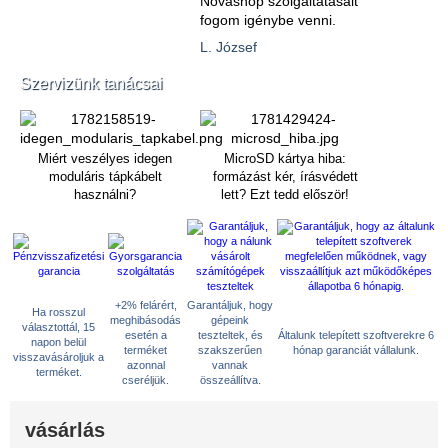
Novashop szolgáltatásait
fogom igénybe venni.
L. József
Szervizünk tanácsai
Miért veszélyes idegen
MicroSD kártya hiba:
moduláris tápkábelt
formázást kér, írásvédett
használni?
lett? Ezt tedd először!
+2% felárért,
Garantáljuk, hogy
Ha rosszul
meghibásodás
gépeink
választottál, 15
esetén a
teszteltek, és
Általunk telepített szoftverekre 6
napon belül
terméket
szakszerűen
hónap garanciát vállalunk.
visszavásároljuk a
azonnal
vannak
terméket.
cseréljük.
összeállítva.
vásárlás