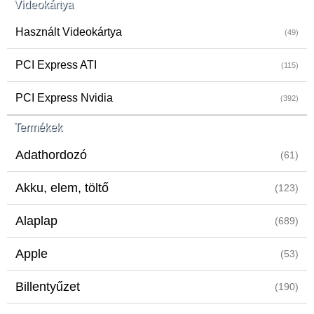
Videokártya
Használt Videokártya
(49)
PCI Express ATI
(115)
PCI Express Nvidia
(392)
Termékek
Adathordozó
(61)
Akku, elem, töltő
(123)
Alaplap
(689)
Apple
(53)
Billentyűzet
(190)