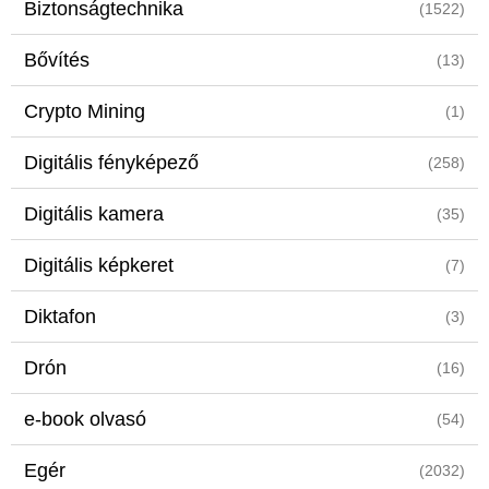
Biztonságtechnika
(1522)
Bővítés
(13)
Crypto Mining
(1)
Digitális fényképező
(258)
Digitális kamera
(35)
Digitális képkeret
(7)
Diktafon
(3)
Drón
(16)
e-book olvasó
(54)
Egér
(2032)