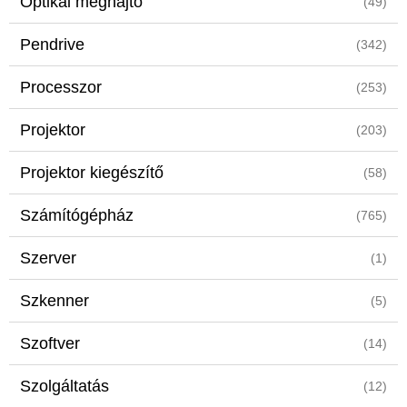
Optikai meghajtó
(49)
Pendrive
(342)
Processzor
(253)
Projektor
(203)
Projektor kiegészítő
(58)
Számítógépház
(765)
Szerver
(1)
Szkenner
(5)
Szoftver
(14)
Szolgáltatás
(12)