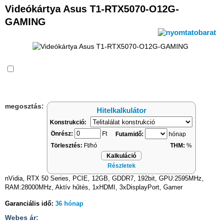
Videókártya Asus T1-RTX5070-O12G-
GAMING
Összehasonlítás
megosztás:
Hitelkalkulátor
Konstrukció:
Önrész:
Ft
Futamidő:
hónap
Törlesztés:
Ft/hó
THM:
%
Kalkuláció
Részletek
nVidia, RTX 50 Series, PCIE, 12GB, GDDR7, 192bit, GPU:2595MHz,
RAM:28000MHz, Aktív hűtés, 1xHDMI, 3xDisplayPort, Gamer
Garanciális idő:
36 hónap
Webes ár: