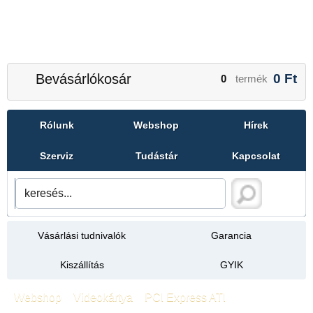
Bevásárlókosár
0
Ft
0
termék
Rólunk
Webshop
Hírek
Szerviz
Tudástár
Kapcsolat
Vásárlási tudnivalók
Garancia
Kiszállítás
GYIK
Webshop
»
Videokártya
»
PCI Express ATI