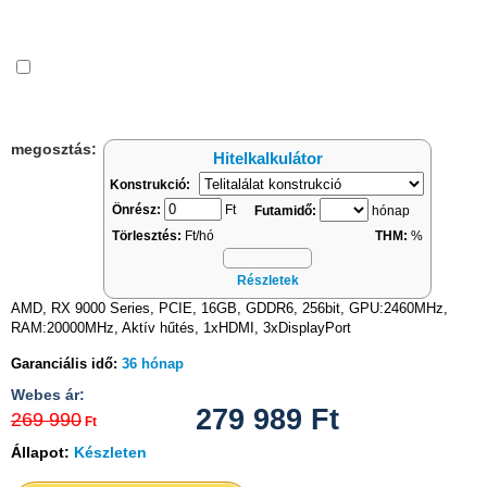
Összehasonlítás
megosztás:
Hitelkalkulátor
Konstrukció:
Önrész:
Ft
Futamidő:
hónap
Törlesztés:
Ft/hó
THM:
%
Részletek
AMD, RX 9000 Series, PCIE, 16GB, GDDR6, 256bit, GPU:2460MHz,
RAM:20000MHz, Aktív hűtés, 1xHDMI, 3xDisplayPort
Garanciális idő:
36 hónap
Webes ár:
279 989
Ft
269 990
Ft
Állapot:
Készleten