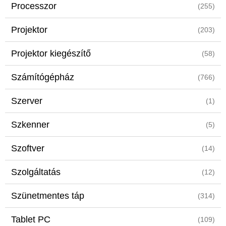
Processzor
(255)
Projektor
(203)
Projektor kiegészítő
(58)
Számítógépház
(766)
Szerver
(1)
Szkenner
(5)
Szoftver
(14)
Szolgáltatás
(12)
Szünetmentes táp
(314)
Tablet PC
(109)