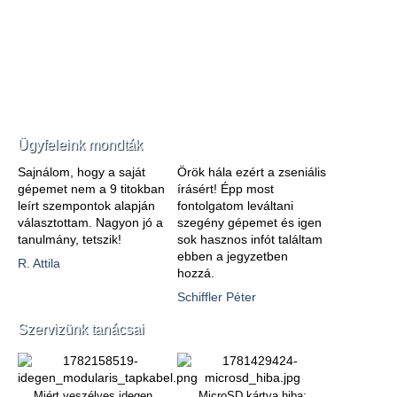
Ügyfeleink mondták
Sajnálom, hogy a saját
Örök hála ezért a zseniális
gépemet nem a 9 titokban
írásért! Épp most
leírt szempontok alapján
fontolgatom leváltani
választottam. Nagyon jó a
szegény gépemet és igen
tanulmány, tetszik!
sok hasznos infót találtam
ebben a jegyzetben
R. Attila
hozzá.
Schiffler Péter
Szervizünk tanácsai
Miért veszélyes idegen
MicroSD kártya hiba: