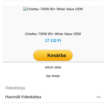
Chieftec 700W 80+ White Value OEM
17 132 Ft
Kosárba
előző oldal
lap teteje
Videokártya
Használt Videokártya
(48)