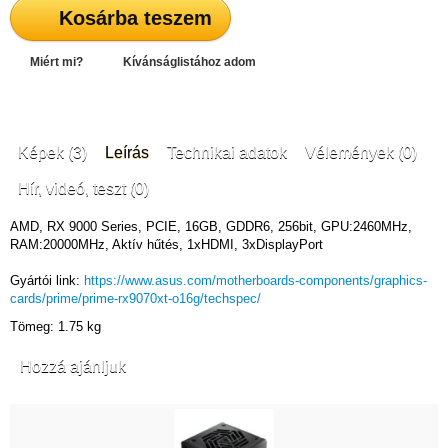
Kosárba teszem
Miért mi?
Kívánságlistához adom
Képek (3)
Leírás
Technikai adatok
Vélemények (0)
Hír, videó, teszt (0)
AMD, RX 9000 Series, PCIE, 16GB, GDDR6, 256bit, GPU:2460MHz,
RAM:20000MHz, Aktív hűtés, 1xHDMI, 3xDisplayPort
Gyártói link:
https://www.asus.com/motherboards-components/graphics-
cards/prime/prime-rx9070xt-o16g/techspec/
Tömeg: 1.75 kg
Hozzá ajánljuk