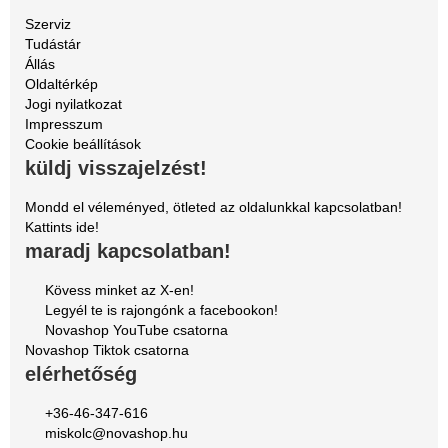
Szerviz
Tudástár
Állás
Oldaltérkép
Jogi nyilatkozat
Impresszum
Cookie beállítások
küldj visszajelzést!
Mondd el véleményed, ötleted az oldalunkkal kapcsolatban!
Kattints ide!
maradj kapcsolatban!
Kövess minket az X-en!
Legyél te is rajongónk a facebookon!
Novashop YouTube csatorna
Novashop Tiktok csatorna
elérhetőség
+36-46-347-616
miskolc@novashop.hu