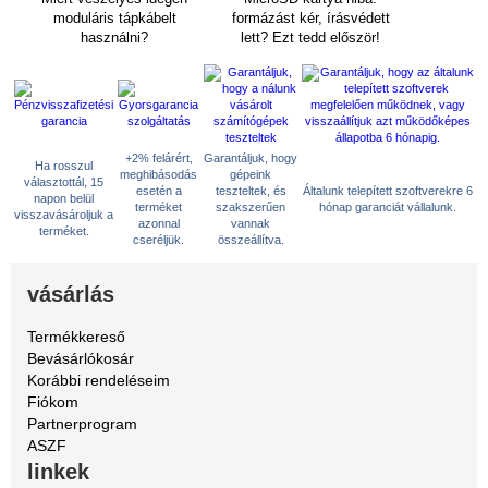
moduláris tápkábelt
formázást kér, írásvédett
használni?
lett? Ezt tedd először!
+2% felárért,
Garantáljuk, hogy
Ha rosszul
meghibásodás
gépeink
választottál, 15
esetén a
teszteltek, és
Általunk telepített szoftverekre 6
napon belül
terméket
szakszerűen
hónap garanciát vállalunk.
visszavásároljuk a
azonnal
vannak
terméket.
cseréljük.
összeállítva.
vásárlás
Termékkereső
Bevásárlókosár
Korábbi rendeléseim
Fiókom
Partnerprogram
ASZF
linkek