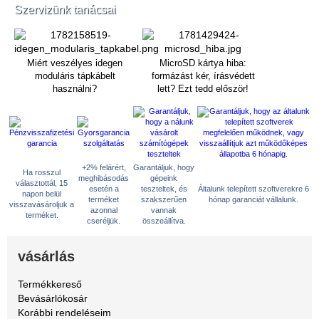
Szervizünk tanácsai
Miért veszélyes idegen
MicroSD kártya hiba:
moduláris tápkábelt
formázást kér, írásvédett
használni?
lett? Ezt tedd először!
+2% felárért,
Garantáljuk, hogy
Ha rosszul
meghibásodás
gépeink
választottál, 15
esetén a
teszteltek, és
Általunk telepített szoftverekre 6
napon belül
terméket
szakszerűen
hónap garanciát vállalunk.
visszavásároljuk a
azonnal
vannak
terméket.
cseréljük.
összeállítva.
vásárlás
Termékkereső
Bevásárlókosár
Korábbi rendeléseim