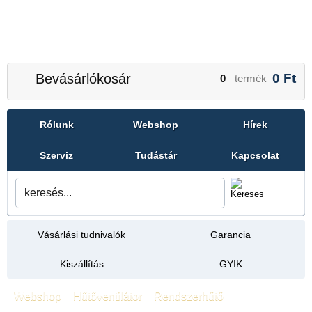
Bevásárlókosár
0
Ft
0
termék
Rólunk
Webshop
Hírek
Szerviz
Tudástár
Kapcsolat
Vásárlási tudnivalók
Garancia
Kiszállítás
GYIK
Webshop
»
Hűtőventilátor
»
Rendszerhűtő