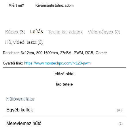
Miért mi?
Kívánságlistához adom
Képek (3)
Leírás
Technikai adatok
Vélemények (0)
Hír, videó, teszt (0)
Rendszer, 3x12cm, 800-1600rpm, 27dBA, PWM, RGB, Gamer
Gyártói link:
https://www.montechpc.com/rx120-pwm
előző oldal
lap teteje
Hűtőventilátor
Egyéb kellék
(49)
Merevlemez hűtő
(1)