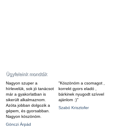
Ügyfeleink mondták
Nagyon szuper a
"Köszönöm a csomagot ,
hírlevelük, sok jó tanácsot
korrekt gyors eladó ,
már a gyakorlatban is
bárkinek nyugodt szívvel
sikerült alkalmaznom.
ajánlom :)"
Azóta jobban dolgozik a
Szabó Krisztofer
gépem, és gyorsabban.
Nagyon köszönöm.
Gönczi Árpád