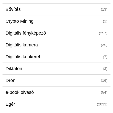
Bővítés
(13)
Crypto Mining
(1)
Digitális fényképező
(257)
Digitális kamera
(35)
Digitális képkeret
(7)
Diktafon
(3)
Drón
(16)
e-book olvasó
(54)
Egér
(2033)