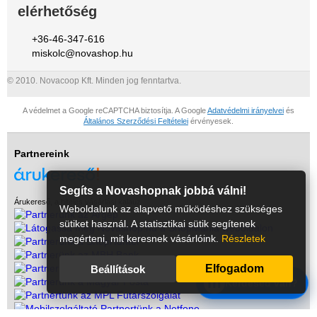
elérhetőség
+36-46-347-616
miskolc@novashop.hu
© 2010. Novacoop Kft. Minden jog fenntartva.
A védelmet a Google reCAPTCHA biztosítja. A Google
Adatvédelmi irányelvei
és
Általános Szerződési Feltételei
érvényesek.
Partnereink
Segíts a Novashopnak jobbá válni!
Árukereső, a hiteles vásárlási kalauz
Weboldalunk az alapvető működéshez szükséges
sütiket használ. A statisztikai sütik segítenek
megérteni, mit keresnek vásárlóink.
Részletek
Elfogadom
Beállítások
m
Kérdésed van?