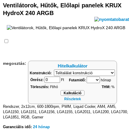
Ventilátorok, Hűtők, Előlapi panelek KRUX
HydroX 240 ARGB
Összehasonlítás
megosztás:
Hitelkalkulátor
Konstrukció:
Önrész:
Ft
Futamidő:
hónap
Törlesztés:
Ft/hó
THM:
%
Kalkuláció
Részletek
Rendszer, 2x12cm, 600-1800rpm, PWM, Liquid Cooler, AM4, AM5,
LGA1150, LGA1151, LGA1156, LGA1155, LGA2011, LGA1200, LGA1700,
LGA1851, RGB, Gamer
Garanciális idő:
24 hónap