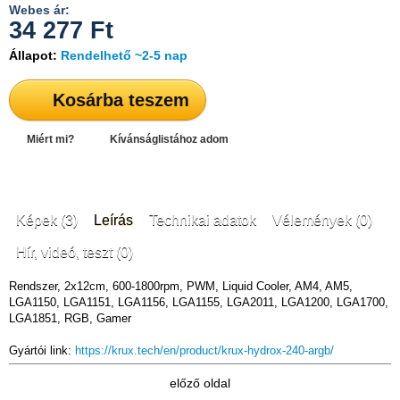
Webes ár:
34 277
Ft
Állapot:
Rendelhető ~2-5 nap
Kosárba teszem
Miért mi?
Kívánságlistához adom
Képek (3)
Leírás
Technikai adatok
Vélemények (0)
Hír, videó, teszt (0)
Rendszer, 2x12cm, 600-1800rpm, PWM, Liquid Cooler, AM4, AM5,
LGA1150, LGA1151, LGA1156, LGA1155, LGA2011, LGA1200, LGA1700,
LGA1851, RGB, Gamer
Gyártói link:
https://krux.tech/en/product/krux-hydrox-240-argb/
előző oldal