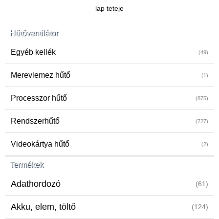
lap teteje
Hűtőventilátor
Egyéb kellék
(49)
Merevlemez hűtő
(1)
Processzor hűtő
(875)
Rendszerhűtő
(727)
Videokártya hűtő
(2)
Termékek
Adathordozó
(61)
Akku, elem, töltő
(124)