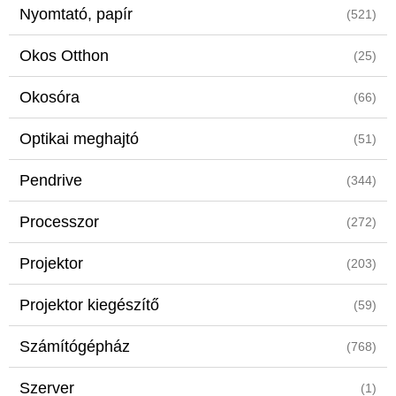
Nyomtató, papír
(521)
Okos Otthon
(25)
Okosóra
(66)
Optikai meghajtó
(51)
Pendrive
(344)
Processzor
(272)
Projektor
(203)
Projektor kiegészítő
(59)
Számítógépház
(768)
Szerver
(1)