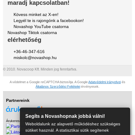
maradj kapcsolatban!
Kövess minket az X-en!
Legyél te is rajongónk a facebookon!
Novashop YouTube csatorna
Novashop Tiktok csatorna
elérhetőség
+36-46-347-616
miskolc@novashop.hu
© 2010. Novacoop Kft. Minden jog fenntartva.
A védelmet a Google reCAPTCHA biztosítja. A Google
Adatvédelmi irányelvei
és
Általános Szerződési Feltételei
érvényesek.
Partnereink
Segíts a Novashopnak jobbá válni!
Árukereső, a hiteles vásárlási kalauz
Weboldalunk az alapvető működéshez szükséges
sütiket használ. A statisztikai sütik segítenek