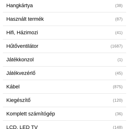
Hangkártya
(38)
Használt termék
(87)
Hifi, Házimozi
(41)
Hűtőventilátor
(1687)
Játékkonzol
(1)
Játékvezérlő
(45)
Kábel
(875)
Kiegészítő
(120)
Komplett számítógép
(36)
LCD, LED TV
(148)