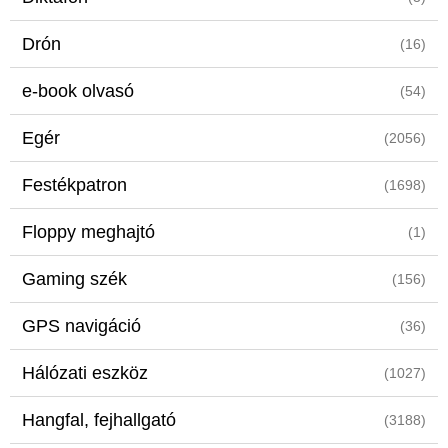
Drón
(16)
e-book olvasó
(54)
Egér
(2056)
Festékpatron
(1698)
Floppy meghajtó
(1)
Gaming szék
(156)
GPS navigáció
(36)
Hálózati eszköz
(1027)
Hangfal, fejhallgató
(3188)