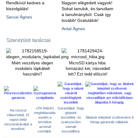
Rendkívül kedves a
Nagyon elégedett vagyok!
kiszolgálás!
Sokat tanulok, és tanultam
a tanulmányból. Csak így
Sarusi Ágnes
tovább! Gratulálok!
Antal Ágnes
Szervizünk tanácsai
Miért veszélyes idegen
MicroSD kártya hiba:
moduláris tápkábelt
formázást kér, írásvédett
használni?
lett? Ezt tedd először!
+2% felárért,
Garantáljuk, hogy
Ha rosszul
meghibásodás
gépeink
választottál, 15
esetén a
teszteltek, és
Általunk telepített szoftverekre 6
napon belül
terméket
szakszerűen
hónap garanciát vállalunk.
visszavásároljuk a
azonnal
vannak
terméket.
cseréljük.
összeállítva.