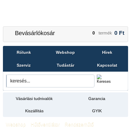
Bevásárlókosár
0
Ft
0
termék
Rólunk
Webshop
Hírek
Szerviz
Tudástár
Kapcsolat
Vásárlási tudnivalók
Garancia
Kiszállítás
GYIK
Webshop
»
Hűtőventilátor
»
Rendszerhűtő