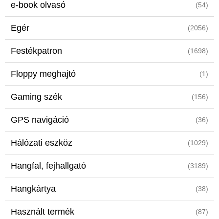
e-book olvasó
(54)
Egér
(2056)
Festékpatron
(1698)
Floppy meghajtó
(1)
Gaming szék
(156)
GPS navigáció
(36)
Hálózati eszköz
(1029)
Hangfal, fejhallgató
(3189)
Hangkártya
(38)
Használt termék
(87)