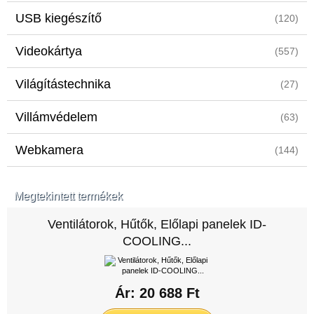
USB kiegészítő
(120)
Videokártya
(557)
Világítástechnika
(27)
Villámvédelem
(63)
Webkamera
(144)
Megtekintett termékek
Ventilátorok, Hűtők, Előlapi panelek ID-
COOLING...
Ár: 20 688 Ft