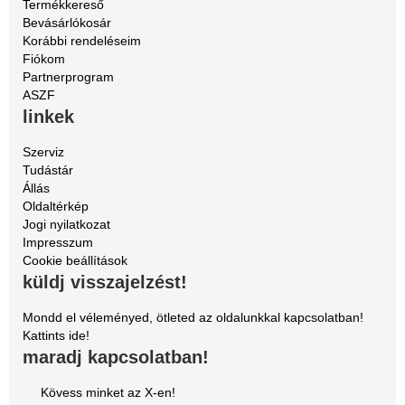
Termékkereső
Bevásárlókosár
Korábbi rendeléseim
Fiókom
Partnerprogram
ASZF
linkek
Szerviz
Tudástár
Állás
Oldaltérkép
Jogi nyilatkozat
Impresszum
Cookie beállítások
küldj visszajelzést!
Mondd el véleményed, ötleted az oldalunkkal kapcsolatban!
Kattints ide!
maradj kapcsolatban!
Kövess minket az X-en!