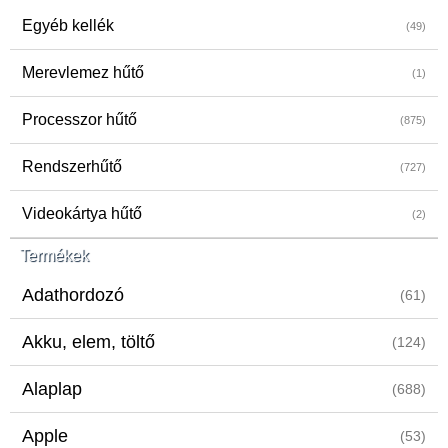
Egyéb kellék
(49)
Merevlemez hűtő
(1)
Processzor hűtő
(875)
Rendszerhűtő
(727)
Videokártya hűtő
(2)
Termékek
Adathordozó
(61)
Akku, elem, töltő
(124)
Alaplap
(688)
Apple
(53)