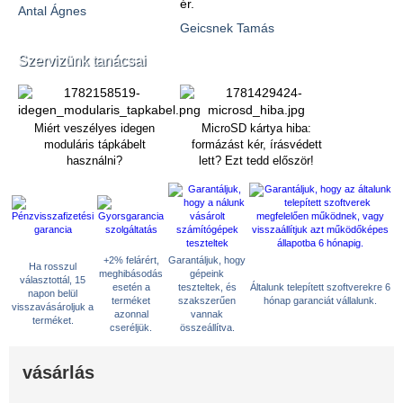
ér.
Antal Ágnes
Geicsnek Tamás
Szervizünk tanácsai
Miért veszélyes idegen
MicroSD kártya hiba:
moduláris tápkábelt
formázást kér, írásvédett
használni?
lett? Ezt tedd először!
+2% felárért,
Garantáljuk, hogy
Ha rosszul
meghibásodás
gépeink
választottál, 15
esetén a
teszteltek, és
Általunk telepített szoftverekre 6
napon belül
terméket
szakszerűen
hónap garanciát vállalunk.
visszavásároljuk a
azonnal
vannak
terméket.
cseréljük.
összeállítva.
vásárlás