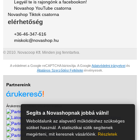
Legyél te is rajongónk a facebookon!
Novashop YouTube csatorna
Novashop Tiktok csatorna
elérhetőség
+36-46-347-616
miskolc@novashop.hu
© 2010. Novacoop Kft. Minden jog fenntartva.
A védelmet a Google reCAPTCHA biztosítja. A Google
Adatvédelmi irányelvei
és
Általános Szerződési Feltételei
érvényesek.
Partnereink
Árukereső, a hiteles vásárlási kalauz
Segíts a Novashopnak jobbá válni!
Weboldalunk az alapvető működéshez szükséges
sütiket használ. A statisztikai sütik segítenek
megérteni, mit keresnek vásárlóink.
Részletek