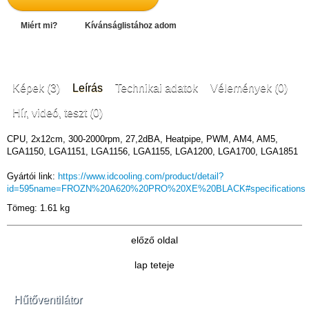
Miért mi?
Kívánságlistához adom
Képek (3)
Leírás
Technikai adatok
Vélemények (0)
Hír, videó, teszt (0)
CPU, 2x12cm, 300-2000rpm, 27,2dBA, Heatpipe, PWM, AM4, AM5,
LGA1150, LGA1151, LGA1156, LGA1155, LGA1200, LGA1700, LGA1851
Gyártói link:
https://www.idcooling.com/product/detail?
id=595name=FROZN%20A620%20PRO%20XE%20BLACK#specifications
Tömeg: 1.61 kg
előző oldal
lap teteje
Hűtőventilátor