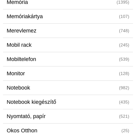
Memória
(1395)
Memóriakártya
(107)
Merevlemez
(748)
Mobil rack
(245)
Mobiltelefon
(539)
Monitor
(128)
Notebook
(982)
Notebook kiegészítő
(435)
Nyomtató, papír
(521)
Okos Otthon
(25)