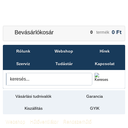
Bevásárlókosár
0
Ft
0
termék
Rólunk
Webshop
Hírek
Szerviz
Tudástár
Kapcsolat
Vásárlási tudnivalók
Garancia
Kiszállítás
GYIK
Webshop
»
Hűtőventilátor
»
Rendszerhűtő