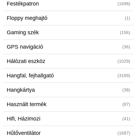
Festékpatron
(1698)
Floppy meghajtó
(1)
Gaming szék
(156)
GPS navigáció
(36)
Hálózati eszköz
(1029)
Hangfal, fejhallgató
(3189)
Hangkártya
(38)
Használt termék
(87)
Hifi, Házimozi
(41)
Hűtőventilátor
(1687)