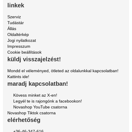
linkek
Szerviz
Tudástár
Állás
Oldaltérkép
Jogi nyilatkozat
Impresszum
Cookie beállítások
küldj visszajelzést!
Mondd el véleményed, ötleted az oldalunkkal kapcsolatban!
Kattints ide!
maradj kapcsolatban!
Kövess minket az X-en!
Legyél te is rajongónk a facebookon!
Novashop YouTube csatorna
Novashop Tiktok csatorna
elérhetőség
+36-46-347-616