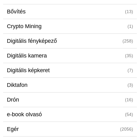
Bővítés
(13)
Crypto Mining
(1)
Digitális fényképező
(258)
Digitális kamera
(35)
Digitális képkeret
(7)
Diktafon
(3)
Drón
(16)
e-book olvasó
(54)
Egér
(2056)