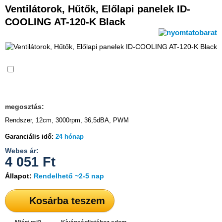
Ventilátorok, Hűtők, Előlapi panelek ID-
COOLING AT-120-K Black
Összehasonlítás
megosztás:
Rendszer, 12cm, 3000rpm, 36,5dBA, PWM
Garanciális idő:
24 hónap
Webes ár:
4 051
Ft
Állapot:
Rendelhető ~2-5 nap
Kosárba teszem