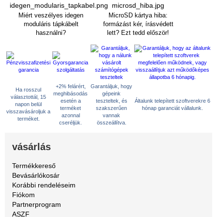
Miért veszélyes idegen
MicroSD kártya hiba:
moduláris tápkábelt
formázást kér, írásvédett
használni?
lett? Ezt tedd először!
+2% felárért,
Garantáljuk, hogy
Ha rosszul
meghibásodás
gépeink
választottál, 15
esetén a
teszteltek, és
Általunk telepített szoftverekre 6
napon belül
terméket
szakszerűen
hónap garanciát vállalunk.
visszavásároljuk a
azonnal
vannak
terméket.
cseréljük.
összeállítva.
vásárlás
Termékkereső
Bevásárlókosár
Korábbi rendeléseim
Fiókom
Partnerprogram
ASZF