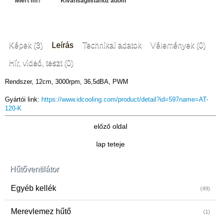
Miért mi?
Kívánságlistához adom
Képek (3)
Leírás
Technikai adatok
Vélemények (0)
Hír, videó, teszt (0)
Rendszer, 12cm, 3000rpm, 36,5dBA, PWM
Gyártói link:
https://www.idcooling.com/product/detail?id=597name=AT-
120-K
előző oldal
lap teteje
Hűtőventilátor
Egyéb kellék
(49)
Merevlemez hűtő
(1)