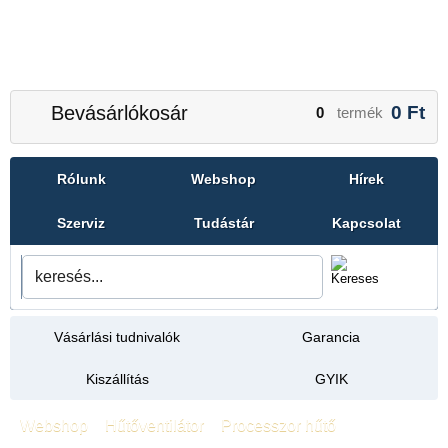
Bevásárlókosár
0
Ft
0
termék
Rólunk
Webshop
Hírek
Szerviz
Tudástár
Kapcsolat
Vásárlási tudnivalók
Garancia
Kiszállítás
GYIK
Webshop
»
Hűtőventilátor
»
Processzor hűtő