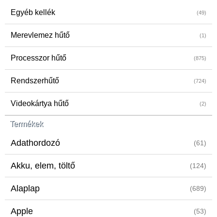
Egyéb kellék
(49)
Merevlemez hűtő
(1)
Processzor hűtő
(875)
Rendszerhűtő
(724)
Videokártya hűtő
(2)
Termékek
Adathordozó
(61)
Akku, elem, töltő
(124)
Alaplap
(689)
Apple
(53)