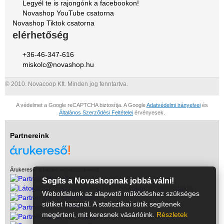
Legyél te is rajongónk a facebookon!
Novashop YouTube csatorna
Novashop Tiktok csatorna
elérhetőség
+36-46-347-616
miskolc@novashop.hu
© 2010. Novacoop Kft. Minden jog fenntartva.
A védelmet a Google reCAPTCHA biztosítja. A Google
Adatvédelmi irányelvei
és
Általános Szerződési Feltételei
érvényesek.
Partnereink
Árukereső, a hiteles vásárlási kalauz
Segíts a Novashopnak jobbá válni!
Weboldalunk az alapvető működéshez szükséges
sütiket használ. A statisztikai sütik segítenek
megérteni, mit keresnek vásárlóink.
Részletek