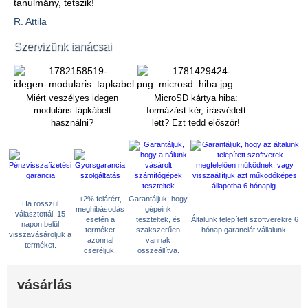
tanulmány, tetszik!
R. Attila
Szervizünk tanácsai
Miért veszélyes idegen
MicroSD kártya hiba:
moduláris tápkábelt
formázást kér, írásvédett
használni?
lett? Ezt tedd először!
+2% felárért,
Garantáljuk, hogy
Ha rosszul
meghibásodás
gépeink
választottál, 15
esetén a
teszteltek, és
Általunk telepített szoftverekre 6
napon belül
terméket
szakszerűen
hónap garanciát vállalunk.
visszavásároljuk a
azonnal
vannak
terméket.
cseréljük.
összeállítva.
vásárlás