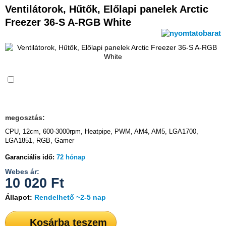
Ventilátorok, Hűtők, Előlapi panelek Arctic
Freezer 36-S A-RGB White
Összehasonlítás
megosztás:
CPU, 12cm, 600-3000rpm, Heatpipe, PWM, AM4, AM5, LGA1700,
LGA1851, RGB, Gamer
Garanciális idő:
72 hónap
Webes ár:
10 020
Ft
Állapot:
Rendelhető ~2-5 nap
Kosárba teszem