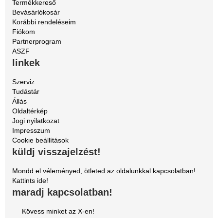
Termékkereső
Bevásárlókosár
Korábbi rendeléseim
Fiókom
Partnerprogram
ASZF
linkek
Szerviz
Tudástár
Állás
Oldaltérkép
Jogi nyilatkozat
Impresszum
Cookie beállítások
küldj visszajelzést!
Mondd el véleményed, ötleted az oldalunkkal kapcsolatban!
Kattints ide!
maradj kapcsolatban!
Kövess minket az X-en!