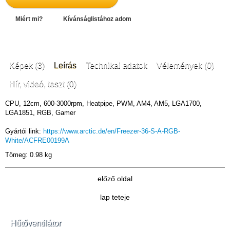
Miért mi?
Kívánságlistához adom
Képek (3)
Leírás
Technikai adatok
Vélemények (0)
Hír, videó, teszt (0)
CPU, 12cm, 600-3000rpm, Heatpipe, PWM, AM4, AM5, LGA1700,
LGA1851, RGB, Gamer
Gyártói link:
https://www.arctic.de/en/Freezer-36-S-A-RGB-
White/ACFRE00199A
Tömeg: 0.98 kg
előző oldal
lap teteje
Hűtőventilátor