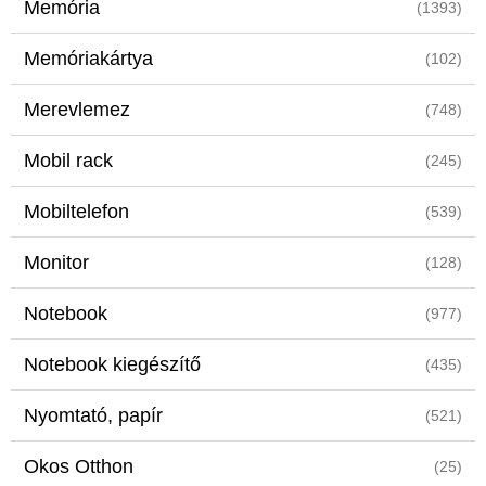
Memória
(1393)
Memóriakártya
(102)
Merevlemez
(748)
Mobil rack
(245)
Mobiltelefon
(539)
Monitor
(128)
Notebook
(977)
Notebook kiegészítő
(435)
Nyomtató, papír
(521)
Okos Otthon
(25)