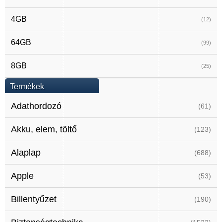
4GB
(12)
64GB
(99)
8GB
(25)
Termékek
Adathordozó
(61)
Akku, elem, töltő
(123)
Alaplap
(688)
Apple
(53)
Billentyűzet
(190)