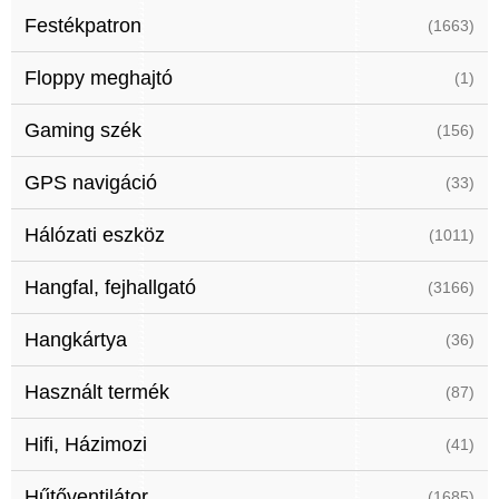
Festékpatron
(1663)
Floppy meghajtó
(1)
Gaming szék
(156)
GPS navigáció
(33)
Hálózati eszköz
(1011)
Hangfal, fejhallgató
(3166)
Hangkártya
(36)
Használt termék
(87)
Hifi, Házimozi
(41)
Hűtőventilátor
(1685)