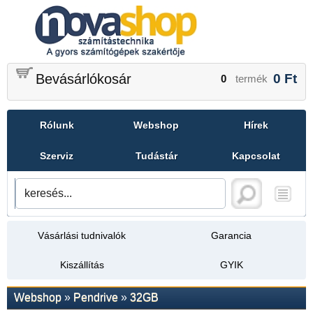
Bevásárlókosár
0
Ft
0
termék
Rólunk
Webshop
Hírek
Szerviz
Tudástár
Kapcsolat
Vásárlási tudnivalók
Garancia
Kiszállítás
GYIK
Webshop
»
Pendrive
»
32GB