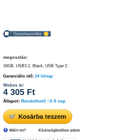
Összehasonlítás
megosztás:
16GB, USB3.2, Black, USB Type C
Garanciális idő:
24 hónap
Webes ár:
4 305
Ft
Állapot:
Rendelhető ~2-5 nap
Kosárba teszem
Miért mi?
Kívánságlistához adom