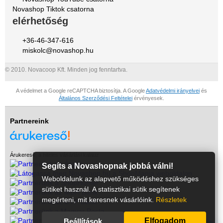
Novashop Tiktok csatorna
elérhetőség
+36-46-347-616
miskolc@novashop.hu
© 2010. Novacoop Kft. Minden jog fenntartva.
A védelmet a Google reCAPTCHA biztosítja. A Google
Adatvédelmi irányelvei
és
Általános Szerződési Feltételei
érvényesek.
Partnereink
Árukereső, a hiteles vásárlási kalauz
Segíts a Novashopnak jobbá válni!
Weboldalunk az alapvető működéshez szükséges
sütiket használ. A statisztikai sütik segítenek
megérteni, mit keresnek vásárlóink.
Részletek
Elfogadom
Beállítások