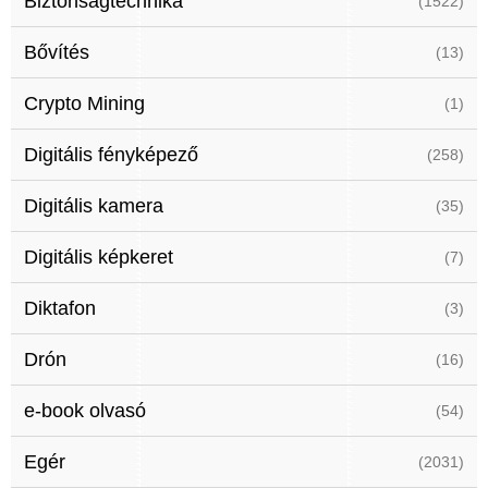
Biztonságtechnika
(1522)
Bővítés
(13)
Crypto Mining
(1)
Digitális fényképező
(258)
Digitális kamera
(35)
Digitális képkeret
(7)
Diktafon
(3)
Drón
(16)
e-book olvasó
(54)
Egér
(2031)