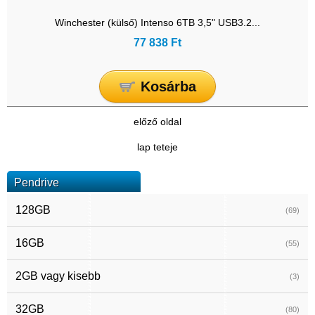
Winchester (külső) Intenso 6TB 3,5" USB3.2...
77 838 Ft
Kosárba
előző oldal
lap teteje
Pendrive
128GB
(69)
16GB
(55)
2GB vagy kisebb
(3)
32GB
(80)