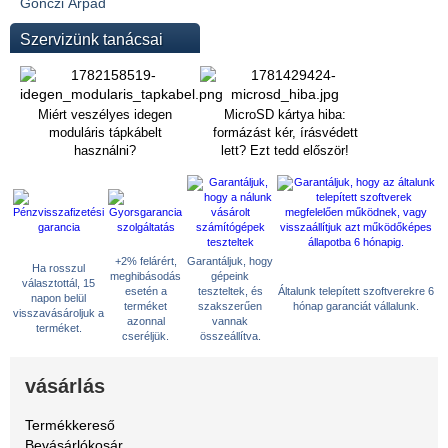
Gönczi Árpád
Szervizünk tanácsai
Miért veszélyes idegen
MicroSD kártya hiba:
moduláris tápkábelt
formázást kér, írásvédett
használni?
lett? Ezt tedd először!
+2% felárért,
Garantáljuk, hogy
Ha rosszul
meghibásodás
gépeink
választottál, 15
esetén a
teszteltek, és
Általunk telepített szoftverekre 6
napon belül
terméket
szakszerűen
hónap garanciát vállalunk.
visszavásároljuk a
azonnal
vannak
terméket.
cseréljük.
összeállítva.
vásárlás
Termékkereső
Bevásárlókosár