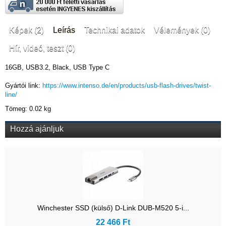
Képek (2)
Leírás
Technikai adatok
Vélemények (0)
Hír, videó, teszt (0)
16GB, USB3.2, Black, USB Type C
Gyártói link:
https://www.intenso.de/en/products/usb-flash-drives/twist-
line/
Tömeg: 0.02 kg
Hozzá ajánljuk
Winchester SSD (külső) D-Link DUB-M520 5-i...
22 466 Ft