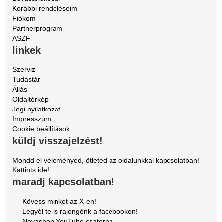
Korábbi rendeléseim
Fiókom
Partnerprogram
ASZF
linkek
Szerviz
Tudástár
Állás
Oldaltérkép
Jogi nyilatkozat
Impresszum
Cookie beállítások
küldj visszajelzést!
Mondd el véleményed, ötleted az oldalunkkal kapcsolatban!
Kattints ide!
maradj kapcsolatban!
Kövess minket az X-en!
Legyél te is rajongónk a facebookon!
Novashop YouTube csatorna