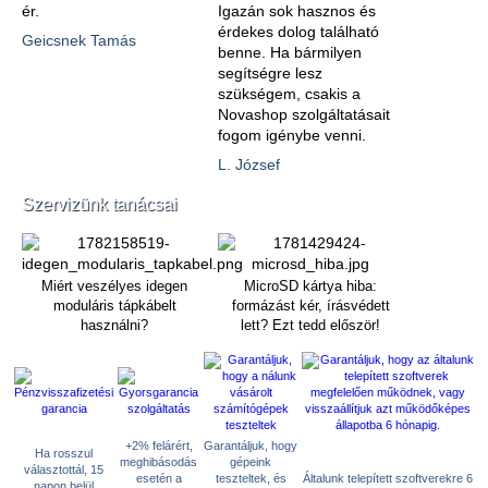
ér.
Igazán sok hasznos és
érdekes dolog található
Geicsnek Tamás
benne. Ha bármilyen
segítségre lesz
szükségem, csakis a
Novashop szolgáltatásait
fogom igénybe venni.
L. József
Szervizünk tanácsai
Miért veszélyes idegen
MicroSD kártya hiba:
moduláris tápkábelt
formázást kér, írásvédett
használni?
lett? Ezt tedd először!
+2% felárért,
Garantáljuk, hogy
Ha rosszul
meghibásodás
gépeink
választottál, 15
esetén a
teszteltek, és
Általunk telepített szoftverekre 6
napon belül