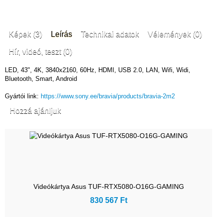
Képek (3)
Leírás
Technikai adatok
Vélemények (0)
Hír, videó, teszt (0)
LED, 43", 4K, 3840x2160, 60Hz, HDMI, USB 2.0, LAN, Wifi, Widi,
Bluetooth, Smart, Android
Gyártói link:
https://www.sony.ee/bravia/products/bravia-2m2
Hozzá ajánljuk
Videókártya Asus TUF-RTX5080-O16G-GAMING
830 567 Ft