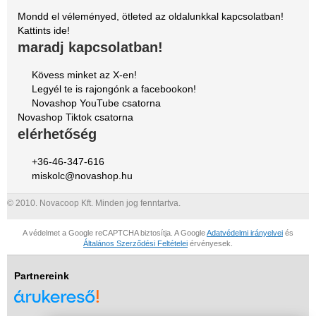
Mondd el véleményed, ötleted az oldalunkkal kapcsolatban!
Kattints ide!
maradj kapcsolatban!
Kövess minket az X-en!
Legyél te is rajongónk a facebookon!
Novashop YouTube csatorna
Novashop Tiktok csatorna
elérhetőség
+36-46-347-616
miskolc@novashop.hu
© 2010. Novacoop Kft. Minden jog fenntartva.
A védelmet a Google reCAPTCHA biztosítja. A Google
Adatvédelmi irányelvei
és
Általános Szerződési Feltételei
érvényesek.
Partnereink