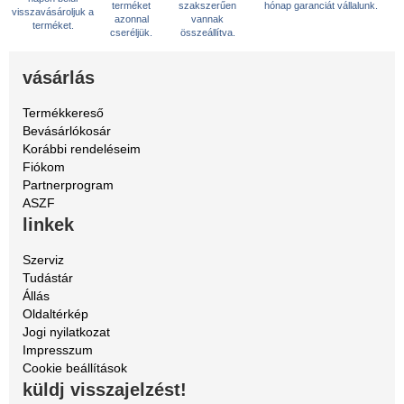
terméket
szakszerűen
hónap garanciát vállalunk.
visszavásároljuk a
azonnal
vannak
terméket.
cseréljük.
összeállítva.
vásárlás
Termékkereső
Bevásárlókosár
Korábbi rendeléseim
Fiókom
Partnerprogram
ASZF
linkek
Szerviz
Tudástár
Állás
Oldaltérkép
Jogi nyilatkozat
Impresszum
Cookie beállítások
küldj visszajelzést!