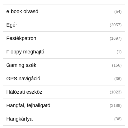
e-book olvasó
(54)
Egér
(2057)
Festékpatron
(1697)
Floppy meghajtó
(1)
Gaming szék
(156)
GPS navigáció
(36)
Hálózati eszköz
(1023)
Hangfal, fejhallgató
(3188)
Hangkártya
(38)