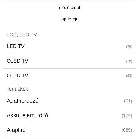
előző oldal
lap teteje
LCD, LED TV
LED TV
(79)
OLED TV
(16)
QLED TV
(53)
Termékek
Adathordozó
(61)
Akku, elem, töltő
(124)
Alaplap
(689)