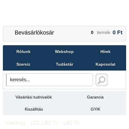
Bevásárlókosár
0
Ft
0
termék
Rólunk
Webshop
Hírek
Szerviz
Tudástár
Kapcsolat
Vásárlási tudnivalók
Garancia
Kiszállítás
GYIK
Webshop
»
LCD, LED TV
»
LED TV