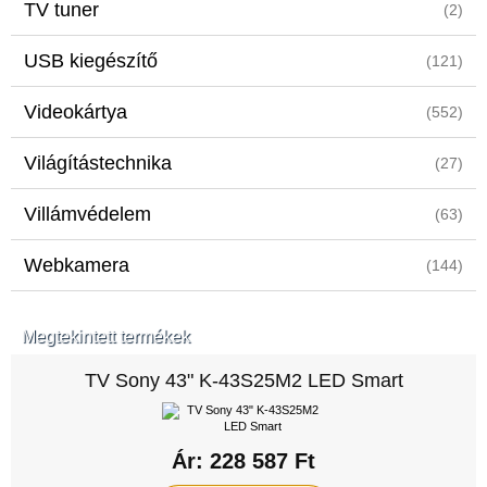
TV tuner
(2)
USB kiegészítő
(121)
Videokártya
(552)
Világítástechnika
(27)
Villámvédelem
(63)
Webkamera
(144)
Megtekintett termékek
TV Sony 43" K-43S25M2 LED Smart
Ár: 228 587 Ft