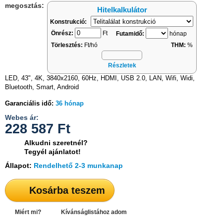
megosztás:
Hitelkalkulátor
Konstrukció:
Önrész:
Ft
Futamidő:
hónap
Törlesztés:
Ft/hó
THM:
%
Részletek
LED, 43", 4K, 3840x2160, 60Hz, HDMI, USB 2.0, LAN, Wifi, Widi,
Bluetooth, Smart, Android
Garanciális idő:
36 hónap
Webes ár:
228 587
Ft
Alkudni szeretnél?
Tegyél ajánlatot!
Állapot:
Rendelhető 2-3 munkanap
Kosárba teszem
Miért mi?
Kívánságlistához adom