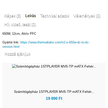
Képek (3)
Leírás
Technikai adatok
Vélemények (0)
Hír, videó, teszt (0)
650W, 12cm, Aktív PFC
Gyártói link:
https://www.thermaltake.com/tr2-s-650w-dc-to-dc-
version.html
Hozzá ajánljuk
Számítógépház 1STPLAYER MV5-TP mATX Fehér...
19 990 Ft