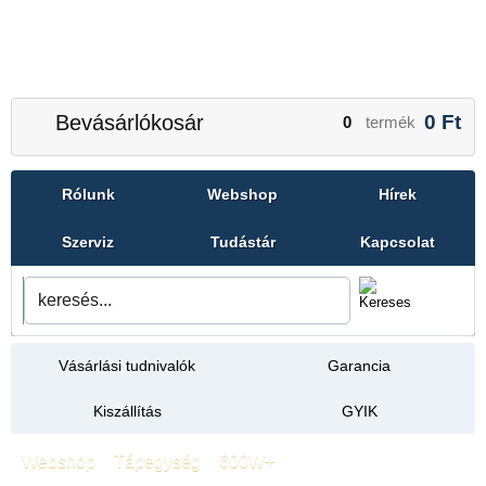
Bevásárlókosár
0
Ft
0
termék
Rólunk
Webshop
Hírek
Szerviz
Tudástár
Kapcsolat
Vásárlási tudnivalók
Garancia
Kiszállítás
GYIK
Webshop
»
Tápegység
»
600W+