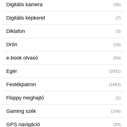
Digitális kamera
(35)
Digitális képkeret
(7)
Diktafon
(3)
Drón
(16)
e-book olvasó
(54)
Egér
(2031)
Festékpatron
(1663)
Floppy meghajtó
(1)
Gaming szék
(156)
GPS navigáció
(33)