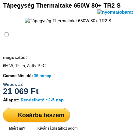
Tápegység Thermaltake 650W 80+ TR2 S
Összehasonlítás
megosztás:
650W, 12cm, Aktív PFC
Garanciális idő:
36 hónap
Webes ár:
21 069
Ft
Állapot:
Rendelhető ~2-5 nap
Kosárba teszem
Miért mi?
Kívánságlistához adom