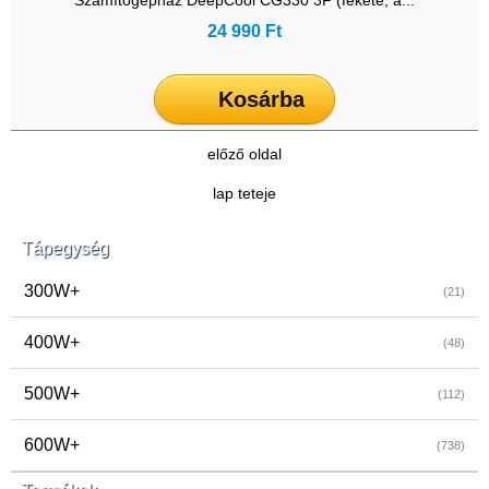
Számítógépház DeepCool CG330 3F (fekete, a...
24 990 Ft
Kosárba
előző oldal
lap teteje
Tápegység
300W+
(21)
400W+
(48)
500W+
(112)
600W+
(738)