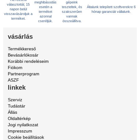
meghibásodás
gépeink
választottál, 15
esetén a
teszteltek, és
Általunk telepített szoftverekre 6
napon belül
terméket
szakszerűen
hónap garanciát vállalunk.
visszavásároljuk a
azonnal
vannak
terméket.
cseréljük.
összeállítva.
vásárlás
Termékkereső
Bevásárlókosár
Korábbi rendeléseim
Fiókom
Partnerprogram
ASZF
linkek
Szerviz
Tudástár
Állás
Oldaltérkép
Jogi nyilatkozat
Impresszum
Cookie beállítások