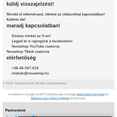
küldj visszajelzést!
Mondd el véleményed, ötleted az oldalunkkal kapcsolatban!
Kattints ide!
maradj kapcsolatban!
Kövess minket az X-en!
Legyél te is rajongónk a facebookon!
Novashop YouTube csatorna
Novashop Tiktok csatorna
elérhetőség
+36-46-347-616
miskolc@novashop.hu
© 2010. Novacoop Kft. Minden jog fenntartva.
A védelmet a Google reCAPTCHA biztosítja. A Google
Adatvédelmi irányelvei
és
Általános Szerződési Feltételei
érvényesek.
Partnereink