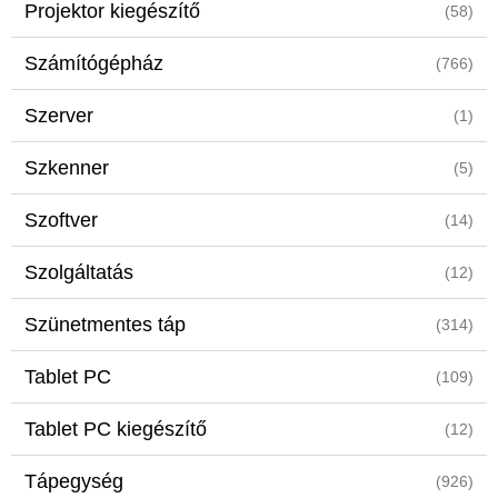
Projektor kiegészítő
(58)
Számítógépház
(766)
Szerver
(1)
Szkenner
(5)
Szoftver
(14)
Szolgáltatás
(12)
Szünetmentes táp
(314)
Tablet PC
(109)
Tablet PC kiegészítő
(12)
Tápegység
(926)