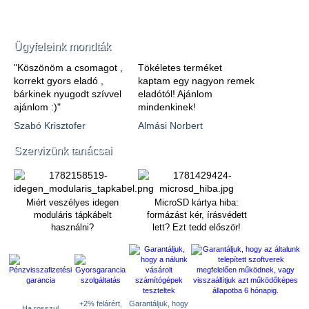
Ügyfeleink mondták
"Köszönöm a csomagot ,
Tökéletes terméket
korrekt gyors eladó ,
kaptam egy nagyon remek
bárkinek nyugodt szívvel
eladótól! Ajánlom
ajánlom :)"
mindenkinek!
Szabó Krisztofer
Almási Norbert
Szervizünk tanácsai
Miért veszélyes idegen
MicroSD kártya hiba:
moduláris tápkábelt
formázást kér, írásvédett
használni?
lett? Ezt tedd először!
+2% felárért,
Garantáljuk, hogy
Ha rosszul