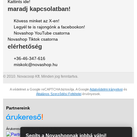
Kattints ide!
maradj kapcsolatban!
Kövess minket az X-en!
Legyél te is rajongónk a facebookon!
Novashop YouTube csatorna
Novashop Tiktok csatorna
elérhetőség
+36-46-347-616
miskolc@novashop.hu
© 2010. Novacoop Kft. Minden jog fenntartva.
A védelmet a Google reCAPTCHA biztosítja. A Google
Adatvédelmi irányelvei
és
Általános Szerződési Feltételei
érvényesek.
Partnereink
Árukereső, a hiteles vásárlási kalauz
Segíts a Novashopnak jobbá válni!