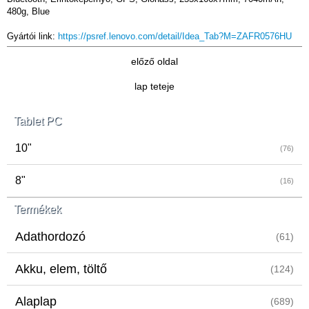
480g, Blue
Gyártói link:
https://psref.lenovo.com/detail/Idea_Tab?M=ZAFR0576HU
előző oldal
lap teteje
Tablet PC
10"
(76)
8"
(16)
Termékek
Adathordozó
(61)
Akku, elem, töltő
(124)
Alaplap
(689)