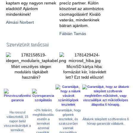
kaptam egy nagyon remek
precíz partner. Külön
eladótól! Ajánlom
köszönet az atombiztos
mindenkinek!
csomagolásért! Kiváló
vaterás, mindenkinek
Almási Norbert
bátran ajánlom.
Fábián Tamás
Szervizünk tanácsai
Miért veszélyes idegen
MicroSD kártya hiba:
moduláris tápkábelt
formázást kér, írásvédett
használni?
lett? Ezt tedd először!
+2% felárért,
Garantáljuk, hogy
Ha rosszul
meghibásodás
gépeink
választottál, 15
esetén a
teszteltek, és
Általunk telepített szoftverekre 6
napon belül
terméket
szakszerűen
hónap garanciát vállalunk.
visszavásároljuk a
azonnal
vannak
terméket.
cseréljük.
összeállítva.