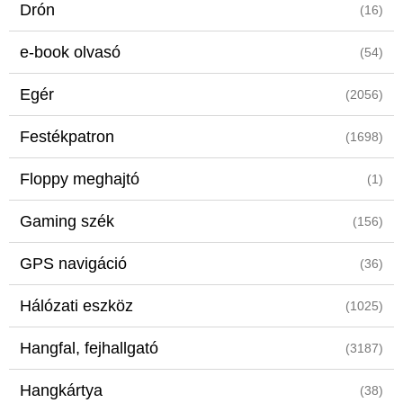
Drón
(16)
e-book olvasó
(54)
Egér
(2056)
Festékpatron
(1698)
Floppy meghajtó
(1)
Gaming szék
(156)
GPS navigáció
(36)
Hálózati eszköz
(1025)
Hangfal, fejhallgató
(3187)
Hangkártya
(38)