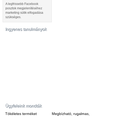
A legfrissebb Facebook
posztok megjelenítéséhez
marketing sütik elfogadása
szükséges.
Ingyenes tanulmányok
Ügyfeleink mondták
Tökéletes terméket
Megbízható, rugalmas,