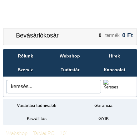
Bevásárlókosár
0
Ft
0
termék
Rólunk
Webshop
Hírek
Szerviz
Tudástár
Kapcsolat
Vásárlási tudnivalók
Garancia
Kiszállítás
GYIK
Webshop
»
Tablet PC
»
10"