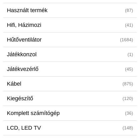
Használt termék
(87)
Hifi, Házimozi
(41)
Hűtőventilátor
(1684)
Játékkonzol
(1)
Játékvezérlő
(45)
Kábel
(875)
Kiegészítő
(120)
Komplett számítógép
(36)
LCD, LED TV
(148)