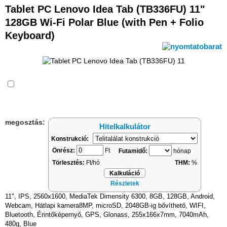
Tablet PC Lenovo Idea Tab (TB336FU) 11"
128GB Wi-Fi Polar Blue (with Pen + Folio
Keyboard)
Összehasonlítás
megosztás:
Hitelkalkulátor
Konstrukció:
Önrész:
Ft
Futamidő:
hónap
Törlesztés:
Ft/hó
THM:
%
Kalkuláció
Részletek
11", IPS, 2560x1600, MediaTek Dimensity 6300, 8GB, 128GB, Android,
Webcam, Hátlapi kamera8MP, microSD, 2048GB-ig bővíthető, WIFI,
Bluetooth, Érintőképernyő, GPS, Glonass, 255x166x7mm, 7040mAh,
480g, Blue