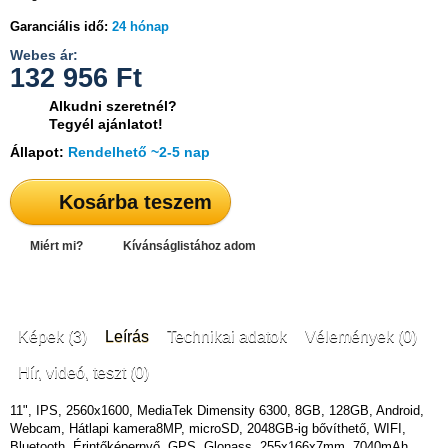
Garanciális idő:
24 hónap
Webes ár:
132 956
Ft
Alkudni szeretnél?
Tegyél ajánlatot!
Állapot:
Rendelhető ~2-5 nap
Kosárba teszem
Miért mi?
Kívánságlistához adom
Képek (3)
Leírás
Technikai adatok
Vélemények (0)
Hír, videó, teszt (0)
11", IPS, 2560x1600, MediaTek Dimensity 6300, 8GB, 128GB, Android,
Webcam, Hátlapi kamera8MP, microSD, 2048GB-ig bővíthető, WIFI,
Bluetooth, Érintőképernyő, GPS, Glonass, 255x166x7mm, 7040mAh,