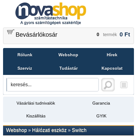
Bevásárlókosár
0
Ft
0
termék
Rólunk
Webshop
Hírek
Szerviz
Tudástár
Kapcsolat
Vásárlási tudnivalók
Garancia
Kiszállítás
GYIK
Webshop
»
Hálózati eszköz
»
Switch