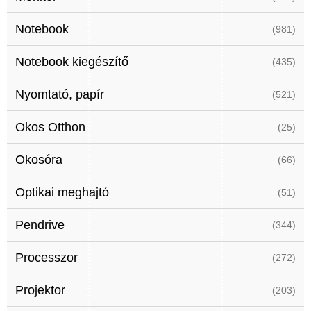
Notebook
(981)
Notebook kiegészítő
(435)
Nyomtató, papír
(521)
Okos Otthon
(25)
Okosóra
(66)
Optikai meghajtó
(51)
Pendrive
(344)
Processzor
(272)
Projektor
(203)