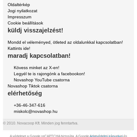
Oldaltérkép
Jogi nyilatkozat
Impresszum
Cookie beállítások
küldj visszajelzést!
Mondd el véleményed, ötleted az oldalunkkal kapcsolatban!
Kattints ide!
maradj kapcsolatban!
Kövess minket az X-en!
Legyél te is rajongónk a facebookon!
Novashop YouTube csatorna
Novashop Tiktok csatorna
elérhetőség
+36-46-347-616
miskolc@novashop.hu
© 2010. Novacoop Kft. Minden jog fenntartva.
A védelmet a Google reCAPTCHA biztosítja. A Google
Adatvédelmi irányelvei
és