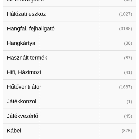
Hálózati eszköz
(1027)
Hangfal, fejhallgató
(3188)
Hangkártya
(38)
Használt termék
(87)
Hifi, Házimozi
(41)
Hűtőventilátor
(1687)
Játékkonzol
(1)
Játékvezérlő
(45)
Kábel
(875)