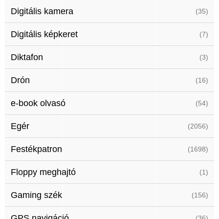
Digitális kamera
(35)
Digitális képkeret
(7)
Diktafon
(3)
Drón
(16)
e-book olvasó
(54)
Egér
(2056)
Festékpatron
(1698)
Floppy meghajtó
(1)
Gaming szék
(156)
GPS navigáció
(36)