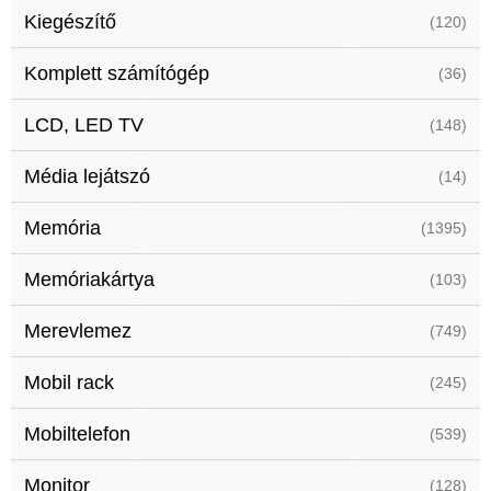
Kiegészítő
(120)
Komplett számítógép
(36)
LCD, LED TV
(148)
Média lejátszó
(14)
Memória
(1395)
Memóriakártya
(103)
Merevlemez
(749)
Mobil rack
(245)
Mobiltelefon
(539)
Monitor
(128)