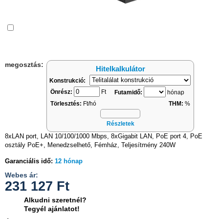
Összehasonlítás
megosztás:
Hitelkalkulátor
Konstrukció:
Önrész:
Ft
Futamidő:
hónap
Törlesztés:
Ft/hó
THM:
%
Részletek
8xLAN port, LAN 10/100/1000 Mbps, 8xGigabit LAN, PoE port 4, PoE
osztály PoE+, Menedzselhető, Fémház, Teljesítmény 240W
Garanciális idő:
12 hónap
Webes ár:
231 127
Ft
Alkudni szeretnél?
Tegyél ajánlatot!