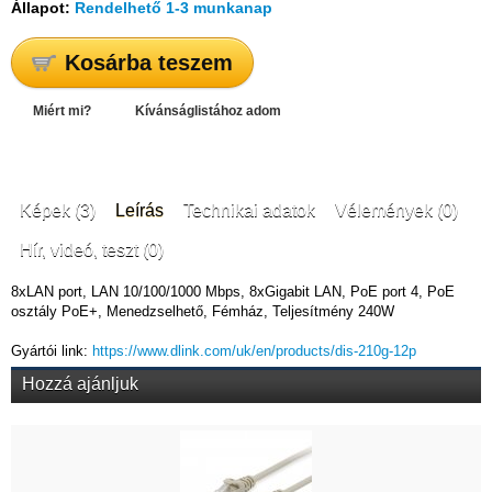
Állapot:
Rendelhető 1-3 munkanap
Kosárba teszem
Miért mi?
Kívánságlistához adom
Képek (3)
Leírás
Technikai adatok
Vélemények (0)
Hír, videó, teszt (0)
8xLAN port, LAN 10/100/1000 Mbps, 8xGigabit LAN, PoE port 4, PoE
osztály PoE+, Menedzselhető, Fémház, Teljesítmény 240W
Gyártói link:
https://www.dlink.com/uk/en/products/dis-210g-12p
Hozzá ajánljuk