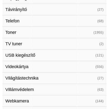
Távirányító
(27)
Telefon
(68)
Toner
(1955)
TV tuner
(2)
USB kiegészítő
(121)
Videokártya
(556)
Világítástechnika
(27)
Villámvédelem
(63)
Webkamera
(144)