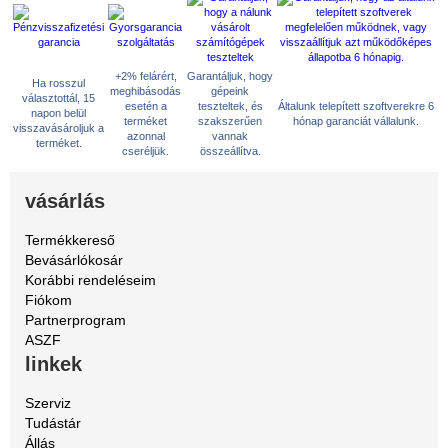
+2% felárért,
Garantáljuk, hogy
Ha rosszul
meghibásodás
gépeink
választottál, 15
esetén a
teszteltek, és
Általunk telepített szoftverekre 6
napon belül
terméket
szakszerűen
hónap garanciát vállalunk.
visszavásároljuk a
azonnal
vannak
terméket.
cseréljük.
összeállítva.
vásárlás
Termékkereső
Bevásárlókosár
Korábbi rendeléseim
Fiókom
Partnerprogram
ASZF
linkek
Szerviz
Tudástár
Állás