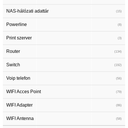
NAS-hálózati adattár
(15)
Powerline
(8)
Print szerver
(3)
Router
(134)
Switch
(192)
Voip telefon
(56)
WIFI Acces Point
(79)
WIFI Adapter
(86)
WIFI Antenna
(58)