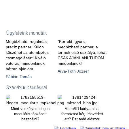
Ügyfeleink mondták
Megbízható, rugalmas,
"Korrekt, gyors,
precíz partner. Külön
megbízható partner, a
köszönet az atombiztos
termék első osztályú, tehát
csomagolásért! Kiváló
CSAK AJÁNLANI TUDOM
vaterás, mindenkinek
mindenkinek!"
bátran ajánlom.
Árva-Tóth József
Fábián Tamás
Szervizünk tanácsai
Miért veszélyes idegen
MicroSD kártya hiba:
moduláris tápkábelt
formázást kér, írásvédett
használni?
lett? Ezt tedd először!