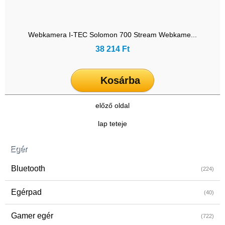
Webkamera I-TEC Solomon 700 Stream Webkame...
38 214 Ft
Kosárba
előző oldal
lap teteje
Egér
Bluetooth
(224)
Egérpad
(40)
Gamer egér
(722)