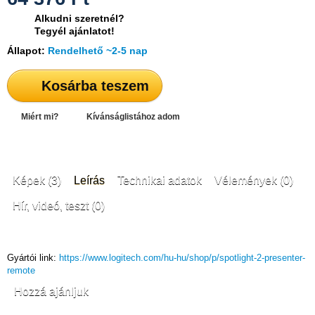
Alkudni szeretnél?
Tegyél ajánlatot!
Állapot:
Rendelhető ~2-5 nap
Kosárba teszem
Miért mi?
Kívánságlistához adom
Képek (3)
Leírás
Technikai adatok
Vélemények (0)
Hír, videó, teszt (0)
Gyártói link:
https://www.logitech.com/hu-hu/shop/p/spotlight-2-presenter-
remote
Hozzá ajánljuk