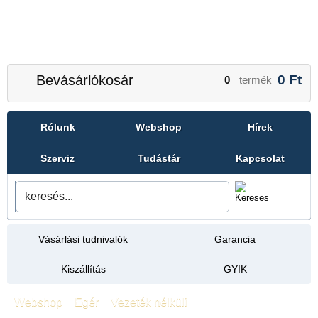
Bevásárlókosár
0
Ft
0
termék
Rólunk
Webshop
Hírek
Szerviz
Tudástár
Kapcsolat
Vásárlási tudnivalók
Garancia
Kiszállítás
GYIK
Webshop
»
Egér
»
Vezeték nélküli