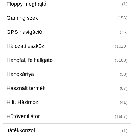
Floppy meghajtó
(1)
Gaming szék
(156)
GPS navigáció
(36)
Hálózati eszköz
(1029)
Hangfal, fejhallgató
(3188)
Hangkártya
(38)
Használt termék
(87)
Hifi, Házimozi
(41)
Hűtőventilátor
(1687)
Játékkonzol
(1)