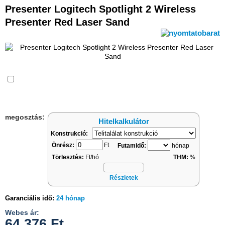
Presenter Logitech Spotlight 2 Wireless
Presenter Red Laser Sand
Összehasonlítás
megosztás:
Hitelkalkulátor
Konstrukció:
Önrész:
Ft
Futamidő:
hónap
Törlesztés:
Ft/hó
THM:
%
Részletek
Garanciális idő:
24 hónap
Webes ár:
64 376
Ft