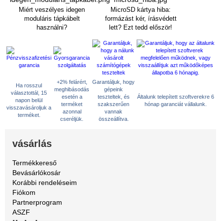
Miért veszélyes idegen
MicroSD kártya hiba:
moduláris tápkábelt
formázást kér, írásvédett
használni?
lett? Ezt tedd először!
+2% felárért,
Garantáljuk, hogy
Ha rosszul
meghibásodás
gépeink
választottál, 15
esetén a
teszteltek, és
Általunk telepített szoftverekre 6
napon belül
terméket
szakszerűen
hónap garanciát vállalunk.
visszavásároljuk a
azonnal
vannak
terméket.
cseréljük.
összeállítva.
vásárlás
Termékkereső
Bevásárlókosár
Korábbi rendeléseim
Fiókom
Partnerprogram
ASZF