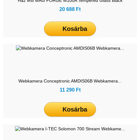
Ház Msi MAG FORGE M100A Tempered Glass Black
20 688 Ft
Kosárba
Webkamera Conceptronic AMDIS06B Webkamera...
11 290 Ft
Kosárba