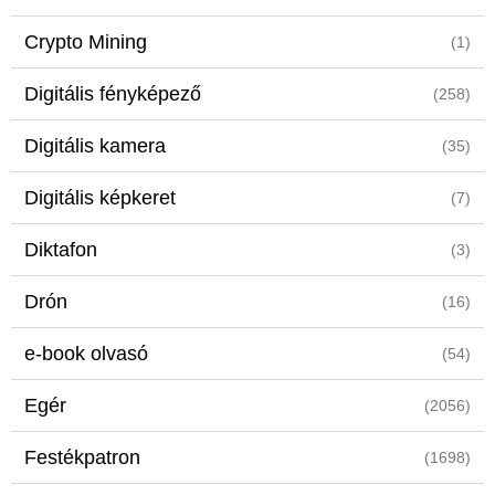
Crypto Mining
(1)
Digitális fényképező
(258)
Digitális kamera
(35)
Digitális képkeret
(7)
Diktafon
(3)
Drón
(16)
e-book olvasó
(54)
Egér
(2056)
Festékpatron
(1698)