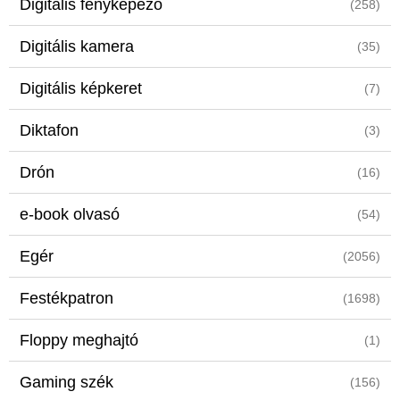
Digitális fényképező
(258)
Digitális kamera
(35)
Digitális képkeret
(7)
Diktafon
(3)
Drón
(16)
e-book olvasó
(54)
Egér
(2056)
Festékpatron
(1698)
Floppy meghajtó
(1)
Gaming szék
(156)