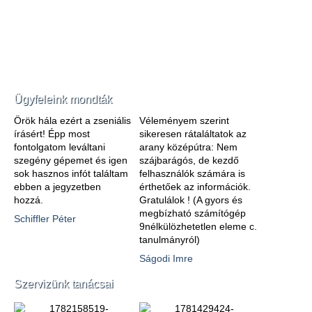
Ügyfeleink mondták
Örök hála ezért a zseniális
Véleményem szerint
írásért! Épp most
sikeresen rátaláltatok az
fontolgatom leváltani
arany középútra: Nem
szegény gépemet és igen
szájbarágós, de kezdő
sok hasznos infót találtam
felhasználók számára is
ebben a jegyzetben
érthetőek az információk.
hozzá.
Gratulálok ! (A gyors és
megbízható számítógép
Schiffler Péter
9nélkülözhetetlen eleme c.
tanulmányról)
Ságodi Imre
Szervizünk tanácsai