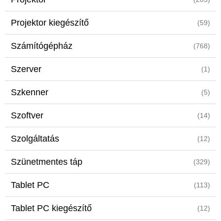
Projektor kiegészítő
(59)
Számítógépház
(768)
Szerver
(1)
Szkenner
(5)
Szoftver
(14)
Szolgáltatás
(12)
Szünetmentes táp
(329)
Tablet PC
(113)
Tablet PC kiegészítő
(12)