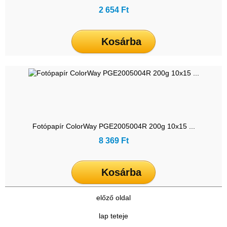
2 654 Ft
Kosárba
Fotópapír ColorWay PGE2005004R 200g 10x15 ...
8 369 Ft
Kosárba
előző oldal
lap teteje