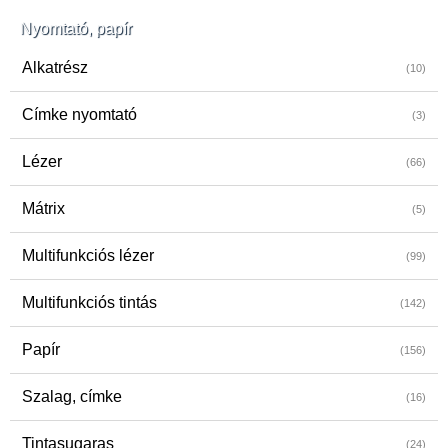
Nyomtató, papír
Alkatrész
(10)
Címke nyomtató
(3)
Lézer
(66)
Mátrix
(5)
Multifunkciós lézer
(99)
Multifunkciós tintás
(142)
Papír
(156)
Szalag, címke
(16)
Tintasugaras
(24)