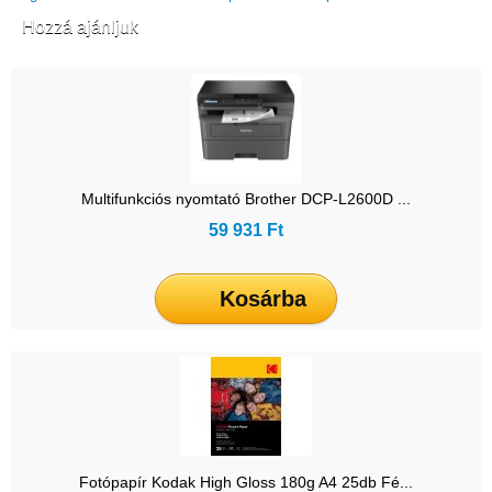
Hozzá ajánljuk
Multifunkciós nyomtató Brother DCP-L2600D ...
59 931 Ft
Kosárba
Fotópapír Kodak High Gloss 180g A4 25db Fé...