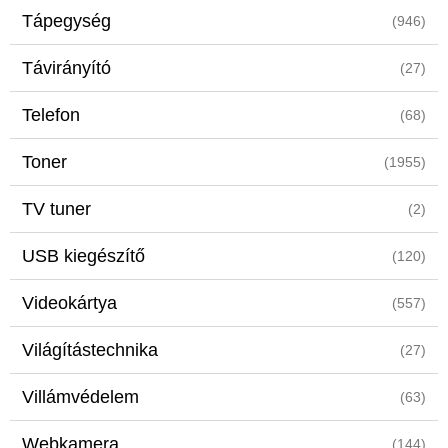
Tápegység
(946)
Távirányító
(27)
Telefon
(68)
Toner
(1955)
TV tuner
(2)
USB kiegészítő
(120)
Videokártya
(557)
Világítástechnika
(27)
Villámvédelem
(63)
Webkamera
(144)