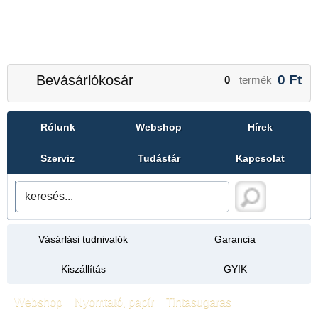
Bevásárlókosár
0
Ft
0
termék
Rólunk
Webshop
Hírek
Szerviz
Tudástár
Kapcsolat
Vásárlási tudnivalók
Garancia
Kiszállítás
GYIK
Webshop
»
Nyomtató, papír
»
Tintasugaras