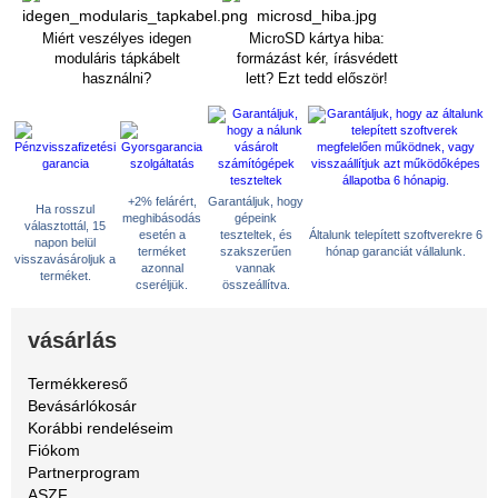
Miért veszélyes idegen
MicroSD kártya hiba:
moduláris tápkábelt
formázást kér, írásvédett
használni?
lett? Ezt tedd először!
+2% felárért,
Garantáljuk, hogy
Ha rosszul
meghibásodás
gépeink
választottál, 15
esetén a
teszteltek, és
Általunk telepített szoftverekre 6
napon belül
terméket
szakszerűen
hónap garanciát vállalunk.
visszavásároljuk a
azonnal
vannak
terméket.
cseréljük.
összeállítva.
vásárlás
Termékkereső
Bevásárlókosár
Korábbi rendeléseim
Fiókom
Partnerprogram
ASZF