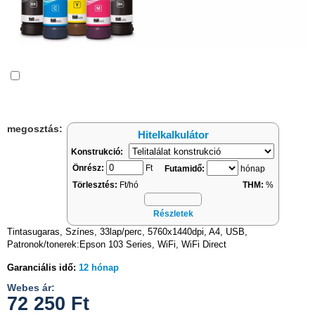
Összehasonlítás
megosztás:
Hitelkalkulátor
Konstrukció:
Önrész:
Ft
Futamidő:
hónap
Törlesztés:
Ft/hó
THM:
%
Részletek
Tintasugaras, Színes, 33lap/perc, 5760x1440dpi, A4, USB,
Patronok/tonerek:Epson 103 Series, WiFi, WiFi Direct
Garanciális idő:
12 hónap
Webes ár:
72 250
Ft