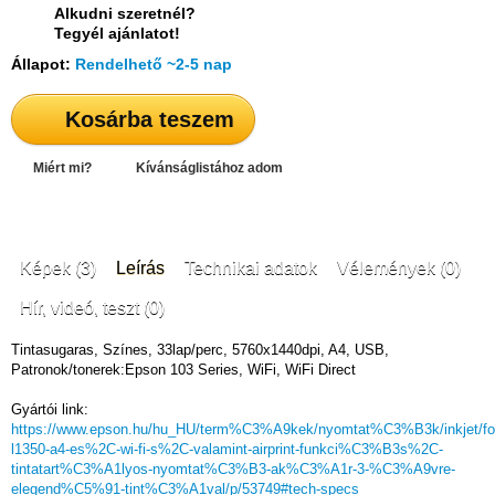
Alkudni szeretnél?
Tegyél ajánlatot!
Állapot:
Rendelhető ~2-5 nap
Kosárba teszem
Miért mi?
Kívánságlistához adom
Képek (3)
Leírás
Technikai adatok
Vélemények (0)
Hír, videó, teszt (0)
Tintasugaras, Színes, 33lap/perc, 5760x1440dpi, A4, USB,
Patronok/tonerek:Epson 103 Series, WiFi, WiFi Direct
Gyártói link:
https://www.epson.hu/hu_HU/term%C3%A9kek/nyomtat%C3%B3k/inkjet/f
l1350-a4-es%2C-wi-fi-s%2C-valamint-airprint-funkci%C3%B3s%2C-
tintatart%C3%A1lyos-nyomtat%C3%B3-ak%C3%A1r-3-%C3%A9vre-
elegend%C5%91-tint%C3%A1val/p/53749#tech-specs