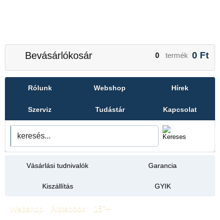
Bevásárlókosár
0
Ft
0
termék
Rólunk
Webshop
Hírek
Szerviz
Tudástár
Kapcsolat
Vásárlási tudnivalók
Garancia
Kiszállítás
GYIK
Webshop
»
Notebook
»
15"+