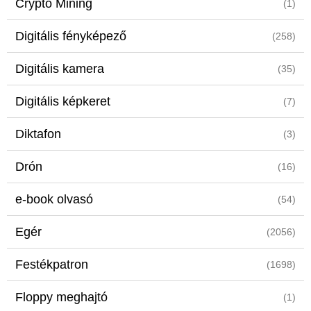
Crypto Mining
(1)
Digitális fényképező
(258)
Digitális kamera
(35)
Digitális képkeret
(7)
Diktafon
(3)
Drón
(16)
e-book olvasó
(54)
Egér
(2056)
Festékpatron
(1698)
Floppy meghajtó
(1)