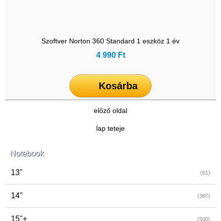
Szoftver Norton 360 Standard 1 eszköz 1 év
4 990 Ft
Kosárba
előző oldal
lap teteje
Notebook
13"
(61)
14"
(387)
15"+
(500)