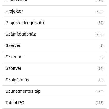
Projektor
(203)
Projektor kiegészítő
(59)
Számítógépház
(768)
Szerver
(1)
Szkenner
(5)
Szoftver
(14)
Szolgáltatás
(12)
Szünetmentes táp
(329)
Tablet PC
(113)