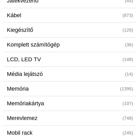
Játékvezérlő
(45)
Kábel
(873)
Kiegészítő
(120)
Komplett számítógép
(36)
LCD, LED TV
(148)
Média lejátszó
(14)
Memória
(1395)
Memóriakártya
(107)
Merevlemez
(748)
Mobil rack
(245)