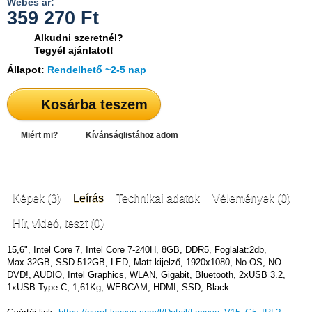
Webes ár:
359 270
Ft
Alkudni szeretnél?
Tegyél ajánlatot!
Állapot:
Rendelhető ~2-5 nap
Kosárba teszem
Miért mi?
Kívánságlistához adom
Képek (3)
Leírás
Technikai adatok
Vélemények (0)
Hír, videó, teszt (0)
15,6", Intel Core 7, Intel Core 7-240H, 8GB, DDR5, Foglalat:2db,
Max.32GB, SSD 512GB, LED, Matt kijelző, 1920x1080, No OS, NO
DVD!, AUDIO, Intel Graphics, WLAN, Gigabit, Bluetooth, 2xUSB 3.2,
1xUSB Type-C, 1,61Kg, WEBCAM, HDMI, SSD, Black