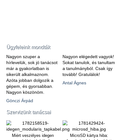
Ügyfeleink mondták
Nagyon szuper a
Nagyon elégedett vagyok!
hírlevelük, sok jó tanácsot
Sokat tanulok, és tanultam
már a gyakorlatban is
a tanulmányból. Csak így
sikerült alkalmaznom.
tovább! Gratulálok!
Azóta jobban dolgozik a
Antal Ágnes
gépem, és gyorsabban.
Nagyon köszönöm.
Gönczi Árpád
Szervizünk tanácsai
Miért veszélyes idegen
MicroSD kártya hiba: