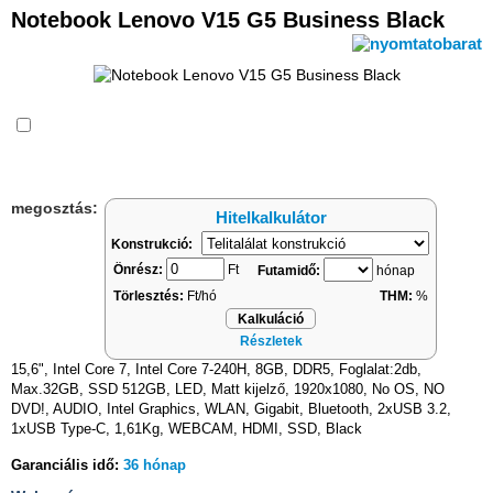
Notebook Lenovo V15 G5 Business Black
Összehasonlítás
megosztás:
Hitelkalkulátor
Konstrukció:
Önrész:
Ft
Futamidő:
hónap
Törlesztés:
Ft/hó
THM:
%
Kalkuláció
Részletek
15,6", Intel Core 7, Intel Core 7-240H, 8GB, DDR5, Foglalat:2db,
Max.32GB, SSD 512GB, LED, Matt kijelző, 1920x1080, No OS, NO
DVD!, AUDIO, Intel Graphics, WLAN, Gigabit, Bluetooth, 2xUSB 3.2,
1xUSB Type-C, 1,61Kg, WEBCAM, HDMI, SSD, Black
Garanciális idő:
36 hónap