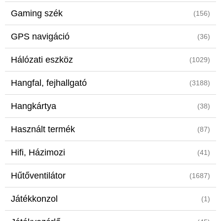
Gaming szék
(156)
GPS navigáció
(36)
Hálózati eszköz
(1029)
Hangfal, fejhallgató
(3188)
Hangkártya
(38)
Használt termék
(87)
Hifi, Házimozi
(41)
Hűtőventilátor
(1687)
Játékkonzol
(1)