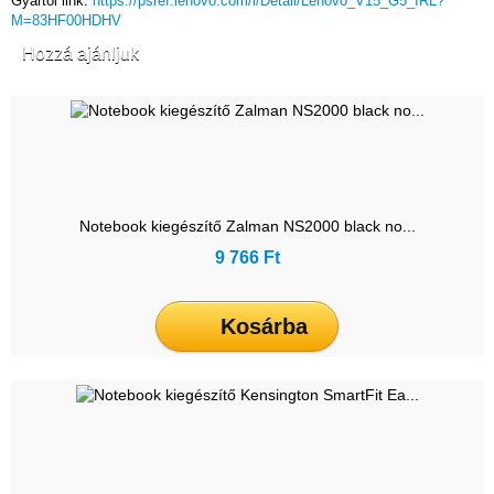
Gyártói link:
https://psref.lenovo.com/l/Detail/Lenovo_V15_G5_IRL?
M=83HF00HDHV
Hozzá ajánljuk
Notebook kiegészítő Zalman NS2000 black no...
9 766 Ft
Kosárba