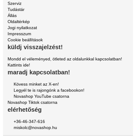
Szerviz
Tudástár
Állás
Oldaltérkép
Jogi nyilatkozat
Impresszum
Cookie beállítások
küldj visszajelzést!
Mondd el véleményed, ötleted az oldalunkkal kapcsolatban!
Kattints ide!
maradj kapcsolatban!
Kövess minket az X-en!
Legyél te is rajongónk a facebookon!
Novashop YouTube csatorna
Novashop Tiktok csatorna
elérhetőség
+36-46-347-616
miskolc@novashop.hu