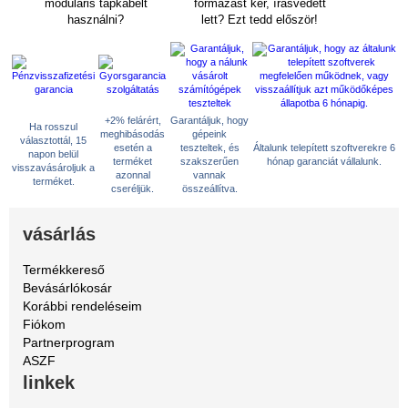
moduláris tápkábelt
formázást kér, írásvédett
használni?
lett? Ezt tedd először!
+2% felárért,
Garantáljuk, hogy
Ha rosszul
meghibásodás
gépeink
választottál, 15
esetén a
teszteltek, és
Általunk telepített szoftverekre 6
napon belül
terméket
szakszerűen
hónap garanciát vállalunk.
visszavásároljuk a
azonnal
vannak
terméket.
cseréljük.
összeállítva.
vásárlás
Termékkereső
Bevásárlókosár
Korábbi rendeléseim
Fiókom
Partnerprogram
ASZF
linkek