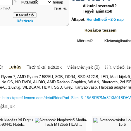
Ft
Futamidő:
hónap
Alkudni szeretnél?
s:
Ft/hó
THM:
%
Tegyél ajánlatot!
Kalkuláció
Állapot:
Rendelhető ~2-5 nap
Részletek
Kosárba teszem
Miért mi?
Kívánságlistáh
3)
Leírás
Technikai adatok
Vélemények (0)
Hír, videó, te
 Ryzen 7, AMD Ryzen 7-5825U, 8GB, DDR4, SSD 512GB, LED, Matt kijelző,
, No OS, NO DVD!, AUDIO, AMD Radeon Graphics, WLAN, Bluetooth, 2xUSB
-C, 1,62Kg, WEBCAM, HDMI, SSD, Grey, Kártyaolvasó, Hálózati adapter né
k:
https://psref.lenovo.com/detail/IdeaPad_Slim_3_15ABR8?M=82XM01BDHV
jánljuk