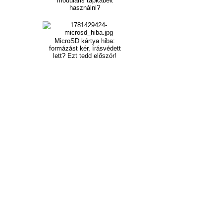
moduláris tápkábelt
használni?
MicroSD kártya hiba:
formázást kér, írásvédett
lett? Ezt tedd először!