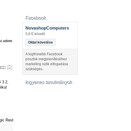
Facebook
NovashopComputers
5,6 E követő
oz adom
Oldal követése
A legfrissebb Facebook
posztok megjelenítéséhez
marketing sütik elfogadása
szt (0)
szükséges.
Ingyenes tanulmányok
 3.2,
lkül