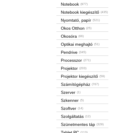
Notebook
(977)
Notebook kiegészítő
(435)
Nyomtató, papír
(521)
Okos Otthon
(25)
Okosóra
(66)
Optikai meghajtó
(51)
Pendrive
(345)
Processzor
(271)
Projektor
(203)
Projektor kiegészítő
(59)
Számítógépház
(767)
Szerver
(1)
Szkenner
(5)
Szoftver
(14)
Szolgáltatás
(12)
Szünetmentes táp
(329)
Tablet PC
(113)