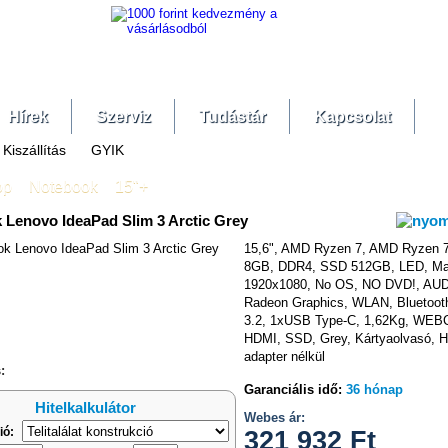
Hírek
Szerviz
Tudástár
Kapcsolat
Kiszállítás
GYIK
op
»
Notebook
»
15"+
 Lenovo IdeaPad Slim 3 Arctic Grey
15,6", AMD Ryzen 7, AMD Ryzen 
8GB, DDR4, SSD 512GB, LED, Matt
1920x1080, No OS, NO DVD!, AU
hasonlítás
Radeon Graphics, WLAN, Bluetoo
3.2, 1xUSB Type-C, 1,62Kg, WE
HDMI, SSD, Grey, Kártyaolvasó, H
adapter nélkül
:
Garanciális idő:
36 hónap
Hitelkalkulátor
Webes ár:
ió:
321 932
Ft