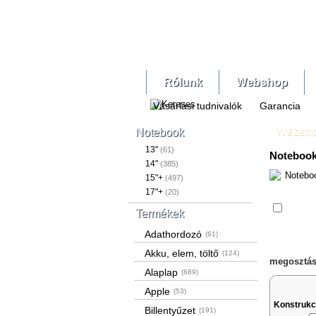
Rólunk
Webshop
Vásárlási tudnivalók
Garancia
Websh
Notebook
13"
(61)
Notebook
14"
(385)
15"+
(497)
17"+
(20)
Össze
Termékek
Adathordozó
(61)
Akku, elem, töltő
(124)
megosztás
Alaplap
(689)
Apple
(53)
Konstrukc
Billentyűzet
(191)