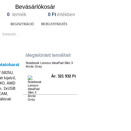
Bevásárlókosár
0
termék
0
Ft
értékben
REGISZTRÁCIÓ
BEJELENTKEZÉS
Megtekintett termékek
Notebook Lenovo IdeaPad Slim 3
Arctic Grey
7-5825U,
Ár: 321 932 Ft
 kijelző,
DIO, AMD
th, 2xUSB
BCAM,
álózati