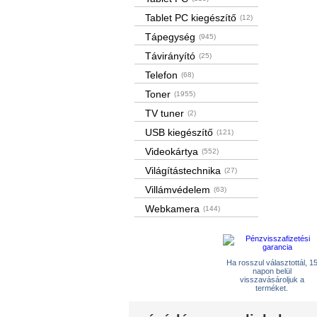
Tablet PC kiegészítő
(12)
Tápegység
(945)
Távirányító
(25)
Telefon
(68)
Toner
(1955)
TV tuner
(2)
USB kiegészítő
(121)
Videokártya
(552)
Világítástechnika
(27)
Villámvédelem
(63)
Webkamera
(144)
Ha rosszul választottál, 1
napon belül
visszavásároljuk a
terméket.