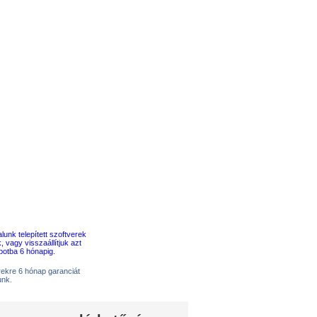
erekre 6 hónap garanciát
unk.