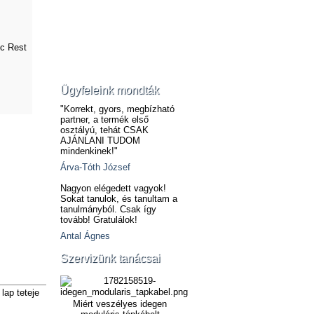
c Rest
Ügyfeleink mondták
"Korrekt, gyors, megbízható
partner, a termék első
osztályú, tehát CSAK
AJÁNLANI TUDOM
mindenkinek!"
Árva-Tóth József
Nagyon elégedett vagyok!
Sokat tanulok, és tanultam a
tanulmányból. Csak így
tovább! Gratulálok!
Antal Ágnes
Szervizünk tanácsai
lap teteje
Miért veszélyes idegen