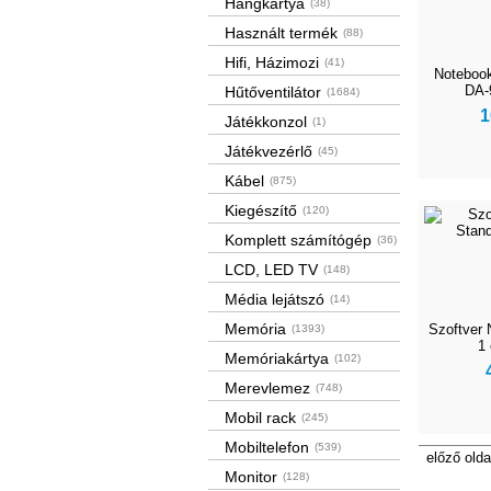
Hangkártya
(38)
Használt termék
(88)
Hifi, Házimozi
(41)
Notebook
DA-
Hűtőventilátor
(1684)
1
Játékkonzol
(1)
Játékvezérlő
(45)
Kábel
(875)
Kiegészítő
(120)
Komplett számítógép
(36)
LCD, LED TV
(148)
Média lejátszó
(14)
Memória
Szoftver 
(1393)
1
Memóriakártya
(102)
Merevlemez
(748)
Mobil rack
(245)
Mobiltelefon
(539)
előző olda
Monitor
(128)