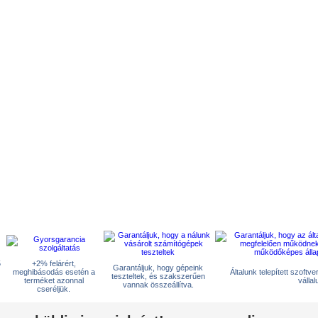
5
+2% felárért,
Garantáljuk, hogy gépeink
meghibásodás esetén a
Általunk telepített szoftv
teszteltek, és szakszerűen
terméket azonnal
vállal
vannak összeállítva.
cseréljük.