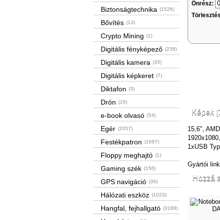
Önrész:
Biztonságtechnika
(1526)
Törleszté
Bővítés
(13)
Crypto Mining
(1)
Digitális fényképező
(258)
Digitális kamera
(35)
Digitális képkeret
(7)
Diktafon
(3)
Drón
(16)
Képek (
e-book olvasó
(54)
Egér
15,6", AMD
(2057)
1920x1080
Festékpatron
(1697)
1xUSB Type
Floppy meghajtó
(1)
Gyártói lin
Gaming szék
(156)
Hozzá a
GPS navigáció
(36)
Hálózati eszköz
(1023)
Hangfal, fejhallgató
(3188)