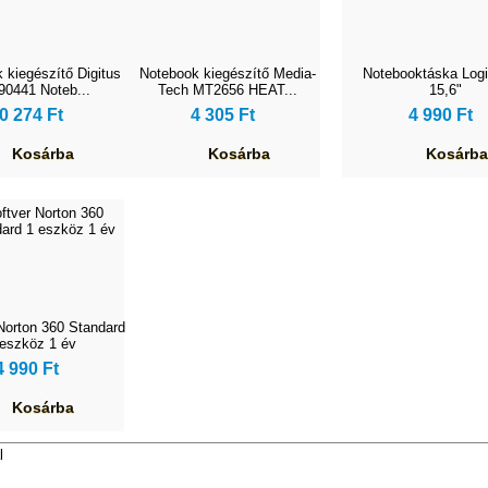
 kiegészítő Digitus
Notebook kiegészítő Media-
Notebooktáska Logi
90441 Noteb...
Tech MT2656 HEAT...
15,6"
0 274 Ft
4 305 Ft
4 990 Ft
Kosárba
Kosárba
Kosárba
Norton 360 Standard
 eszköz 1 év
4 990 Ft
Kosárba
l