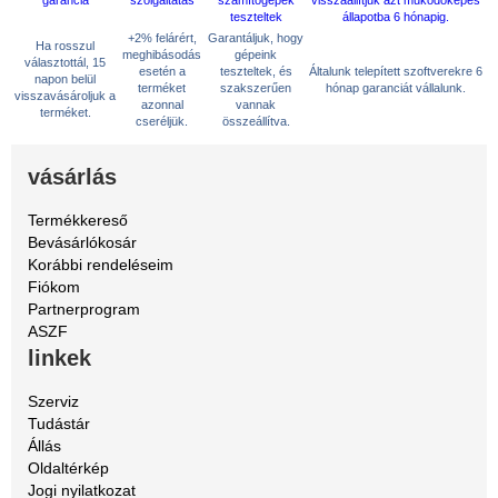
+2% felárért,
Garantáljuk, hogy
Ha rosszul
meghibásodás
gépeink
választottál, 15
esetén a
teszteltek, és
Általunk telepített szoftverekre 6
napon belül
terméket
szakszerűen
hónap garanciát vállalunk.
visszavásároljuk a
azonnal
vannak
terméket.
cseréljük.
összeállítva.
vásárlás
Termékkereső
Bevásárlókosár
Korábbi rendeléseim
Fiókom
Partnerprogram
ASZF
linkek
Szerviz
Tudástár
Állás
Oldaltérkép
Jogi nyilatkozat