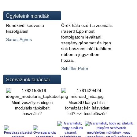
Ügyfeleink mondták
Rendkívül kedves a
Örök hála ezért a zseniális
kiszolgálás!
írásért! Épp most
fontolgatom leváltani
Sarusi Ágnes
szegény gépemet és igen
sok hasznos infót találtam
ebben a jegyzetben
hozzá.
Schiffler Péter
Szervizünk tanácsai
Miért veszélyes idegen
MicroSD kártya hiba:
moduláris tápkábelt
formázást kér, írásvédett
használni?
lett? Ezt tedd először!