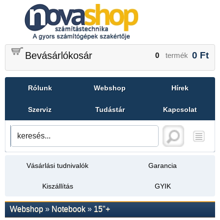
Bevásárlókosár
0
Ft
0
termék
Rólunk
Webshop
Hírek
Szerviz
Tudástár
Kapcsolat
Vásárlási tudnivalók
Garancia
Kiszállítás
GYIK
Webshop
»
Notebook
»
15"+