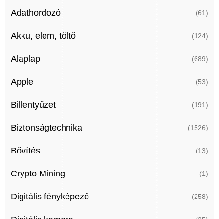
Adathordozó
(61)
Akku, elem, töltő
(124)
Alaplap
(689)
Apple
(53)
Billentyűzet
(191)
Biztonságtechnika
(1526)
Bővítés
(13)
Crypto Mining
(1)
Digitális fényképező
(258)