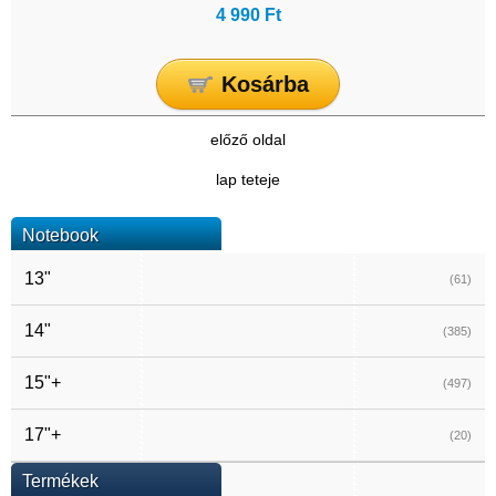
4 990 Ft
Kosárba
előző oldal
lap teteje
Notebook
13"
(61)
14"
(385)
15"+
(497)
17"+
(20)
Termékek