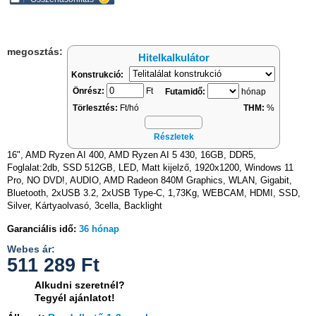
megosztás:
Hitelkalkulátor
Konstrukció:
Önrész:
Ft
Futamidő:
hónap
Törlesztés:
Ft/hó
THM:
%
Részletek
16", AMD Ryzen AI 400, AMD Ryzen AI 5 430, 16GB, DDR5,
Foglalat:2db, SSD 512GB, LED, Matt kijelző, 1920x1200, Windows 11
Pro, NO DVD!, AUDIO, AMD Radeon 840M Graphics, WLAN, Gigabit,
Bluetooth, 2xUSB 3.2, 2xUSB Type-C, 1,73Kg, WEBCAM, HDMI, SSD,
Silver, Kártyaolvasó, 3cella, Backlight
Garanciális idő:
36 hónap
Webes ár:
511 289
Ft
Alkudni szeretnél?
Tegyél ajánlatot!