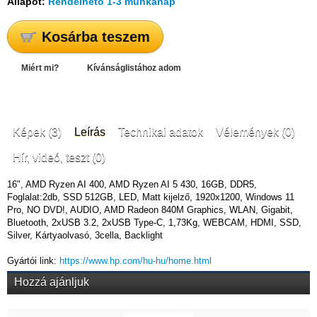
Állapot:
Rendelhető 1-3 munkanap
Kosárba teszem
Miért mi?
Kívánságlistához adom
Képek (3)
Leírás
Technikai adatok
Vélemények (0)
Hír, videó, teszt (0)
16", AMD Ryzen AI 400, AMD Ryzen AI 5 430, 16GB, DDR5,
Foglalat:2db, SSD 512GB, LED, Matt kijelző, 1920x1200, Windows 11
Pro, NO DVD!, AUDIO, AMD Radeon 840M Graphics, WLAN, Gigabit,
Bluetooth, 2xUSB 3.2, 2xUSB Type-C, 1,73Kg, WEBCAM, HDMI, SSD,
Silver, Kártyaolvasó, 3cella, Backlight
Gyártói link:
https://www.hp.com/hu-hu/home.html
Hozzá ajánljuk