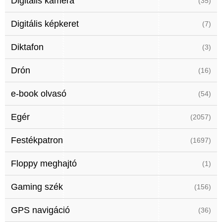
Digitális kamera
(35)
Digitális képkeret
(7)
Diktafon
(3)
Drón
(16)
e-book olvasó
(54)
Egér
(2057)
Festékpatron
(1697)
Floppy meghajtó
(1)
Gaming szék
(156)
GPS navigáció
(36)