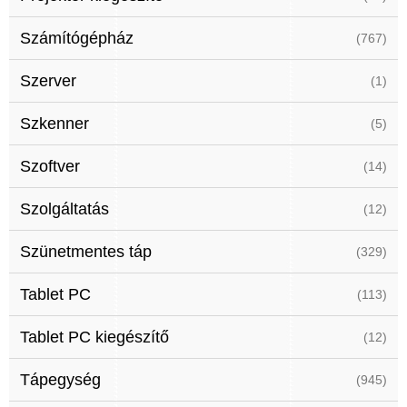
Számítógépház
(767)
Szerver
(1)
Szkenner
(5)
Szoftver
(14)
Szolgáltatás
(12)
Szünetmentes táp
(329)
Tablet PC
(113)
Tablet PC kiegészítő
(12)
Tápegység
(945)