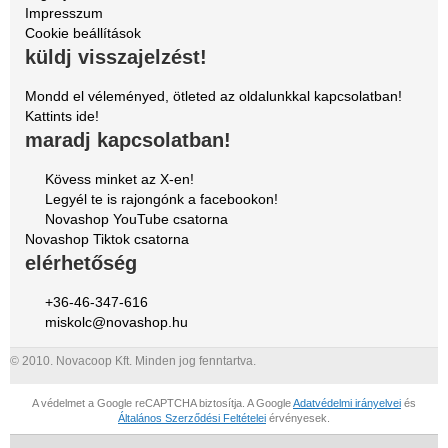
Impresszum
Cookie beállítások
küldj visszajelzést!
Mondd el véleményed, ötleted az oldalunkkal kapcsolatban!
Kattints ide!
maradj kapcsolatban!
Kövess minket az X-en!
Legyél te is rajongónk a facebookon!
Novashop YouTube csatorna
Novashop Tiktok csatorna
elérhetőség
+36-46-347-616
miskolc@novashop.hu
© 2010. Novacoop Kft. Minden jog fenntartva.
A védelmet a Google reCAPTCHA biztosítja. A Google
Adatvédelmi irányelvei
és
Általános Szerződési Feltételei
érvényesek.