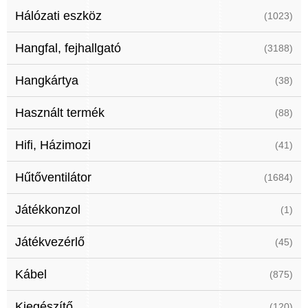
Hálózati eszköz
(1023)
Hangfal, fejhallgató
(3188)
Hangkártya
(38)
Használt termék
(88)
Hifi, Házimozi
(41)
Hűtőventilátor
(1684)
Játékkonzol
(1)
Játékvezérlő
(45)
Kábel
(875)
Kiegészítő
(120)