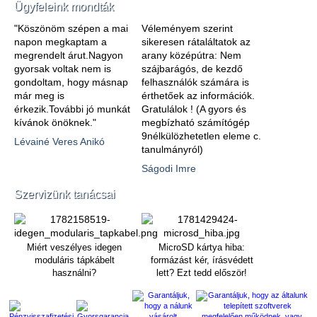
Ügyfeleink mondták
"Köszönöm szépen a mai
Véleményem szerint
napon megkaptam a
sikeresen rátaláltatok az
megrendelt árut.Nagyon
arany középútra: Nem
gyorsak voltak nem is
szájbarágós, de kezdő
gondoltam, hogy másnap
felhasználók számára is
már meg is
érthetőek az információk.
érkezik.További jó munkát
Gratulálok ! (A gyors és
kívánok önöknek."
megbízható számítógép
9nélkülözhetetlen eleme c.
Lévainé Veres Anikó
tanulmányról)
Ságodi Imre
Szervizünk tanácsai
Miért veszélyes idegen
MicroSD kártya hiba:
moduláris tápkábelt
formázást kér, írásvédett
használni?
lett? Ezt tedd először!