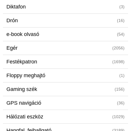
Diktafon
(3)
Drón
(16)
e-book olvasó
(54)
Egér
(2056)
Festékpatron
(1698)
Floppy meghajtó
(1)
Gaming szék
(156)
GPS navigáció
(36)
Hálózati eszköz
(1029)
Hangfal, fejhallgató
(3189)