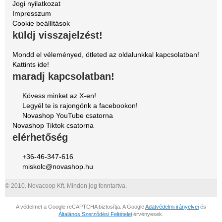
Jogi nyilatkozat
Impresszum
Cookie beállítások
küldj visszajelzést!
Mondd el véleményed, ötleted az oldalunkkal kapcsolatban!
Kattints ide!
maradj kapcsolatban!
Kövess minket az X-en!
Legyél te is rajongónk a facebookon!
Novashop YouTube csatorna
Novashop Tiktok csatorna
elérhetőség
+36-46-347-616
miskolc@novashop.hu
© 2010. Novacoop Kft. Minden jog fenntartva.
A védelmet a Google reCAPTCHA biztosítja. A Google
Adatvédelmi irányelvei
és
Általános Szerződési Feltételei
érvényesek.