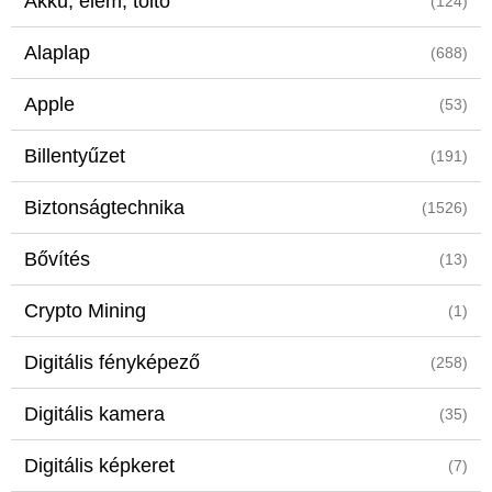
Akku, elem, töltő
(124)
Alaplap
(688)
Apple
(53)
Billentyűzet
(191)
Biztonságtechnika
(1526)
Bővítés
(13)
Crypto Mining
(1)
Digitális fényképező
(258)
Digitális kamera
(35)
Digitális képkeret
(7)