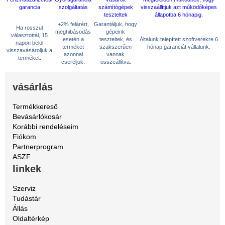
+2% felárért,
Garantáljuk, hogy
Ha rosszul
meghibásodás
gépeink
választottál, 15
esetén a
teszteltek, és
Általunk telepített szoftverekre 6
napon belül
terméket
szakszerűen
hónap garanciát vállalunk.
visszavásároljuk a
azonnal
vannak
terméket.
cseréljük.
összeállítva.
vásárlás
Termékkereső
Bevásárlókosár
Korábbi rendeléseim
Fiókom
Partnerprogram
ASZF
linkek
Szerviz
Tudástár
Állás
Oldaltérkép