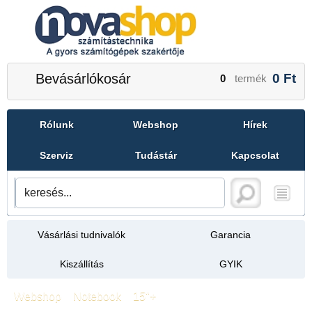
Bevásárlókosár
0
Ft
0
termék
Rólunk
Webshop
Hírek
Szerviz
Tudástár
Kapcsolat
Vásárlási tudnivalók
Garancia
Kiszállítás
GYIK
Webshop
»
Notebook
»
15"+