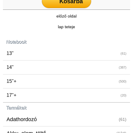
Kosárba
előző oldal
lap teteje
Notebook
13"
(61)
14"
(387)
15"+
(500)
17"+
(20)
Termékek
Adathordozó
(61)