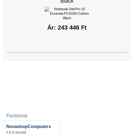
Black
Ár: 243 446 Ft
Facebook
NovashopComputers
5,6 E követő