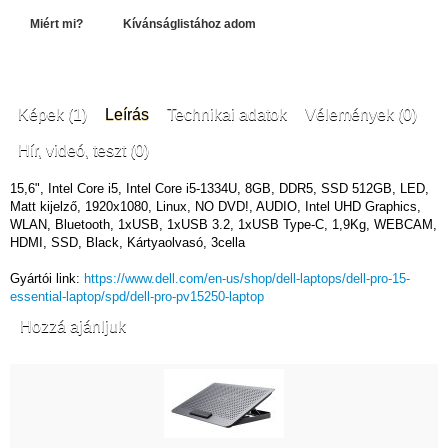
Miért mi?
Kívánságlistához adom
Képek (1)
Leírás
Technikai adatok
Vélemények (0)
Hír, videó, teszt (0)
15,6", Intel Core i5, Intel Core i5-1334U, 8GB, DDR5, SSD 512GB, LED,
Matt kijelző, 1920x1080, Linux, NO DVD!, AUDIO, Intel UHD Graphics,
WLAN, Bluetooth, 1xUSB, 1xUSB 3.2, 1xUSB Type-C, 1,9Kg, WEBCAM,
HDMI, SSD, Black, Kártyaolvasó, 3cella
Gyártói link:
https://www.dell.com/en-us/shop/dell-laptops/dell-pro-15-
essential-laptop/spd/dell-pro-pv15250-laptop
Hozzá ajánljuk