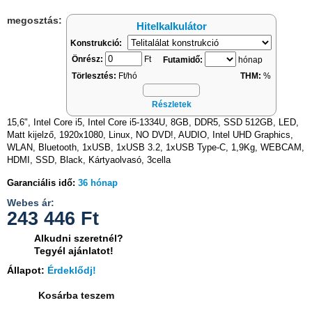
megosztás:
Hitelkalkulátor
Konstrukció:
Önrész:
Ft
Futamidő:
hónap
Törlesztés:
Ft/hó
THM:
%
Részletek
15,6", Intel Core i5, Intel Core i5-1334U, 8GB, DDR5, SSD 512GB, LED,
Matt kijelző, 1920x1080, Linux, NO DVD!, AUDIO, Intel UHD Graphics,
WLAN, Bluetooth, 1xUSB, 1xUSB 3.2, 1xUSB Type-C, 1,9Kg, WEBCAM,
HDMI, SSD, Black, Kártyaolvasó, 3cella
Garanciális idő:
36 hónap
Webes ár:
243 446
Ft
Alkudni szeretnél?
Tegyél ajánlatot!
Állapot:
Érdeklődj!
Kosárba teszem