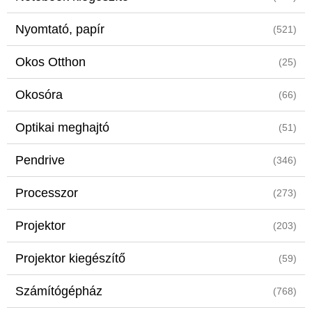
Nyomtató, papír
(521)
Okos Otthon
(25)
Okosóra
(66)
Optikai meghajtó
(51)
Pendrive
(346)
Processzor
(273)
Projektor
(203)
Projektor kiegészítő
(59)
Számítógépház
(768)