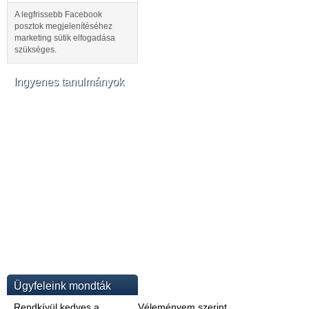
A legfrissebb Facebook
posztok megjelenítéséhez
marketing sütik elfogadása
szükséges.
Ingyenes tanulmányok
Ügyfeleink mondták
Rendkívül kedves a
Véleményem szerint