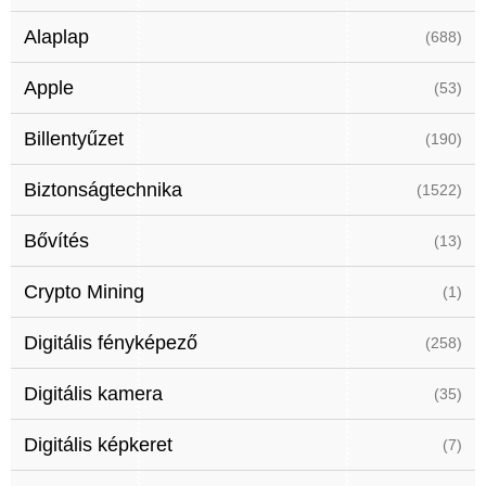
Alaplap
(688)
Apple
(53)
Billentyűzet
(190)
Biztonságtechnika
(1522)
Bővítés
(13)
Crypto Mining
(1)
Digitális fényképező
(258)
Digitális kamera
(35)
Digitális képkeret
(7)