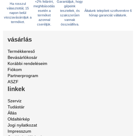
+2% felárért,
Garantáljuk, hogy
Ha rosszul
meghibásodás
gépeink
választottál, 15
esetén a
teszteltek, és
Általunk telepített szoftverekre 6
napon belül
terméket
szakszerűen
hónap garanciát vállalunk.
visszavásároljuk a
azonnal
vannak
terméket.
cseréljük.
összeállítva.
vásárlás
Termékkereső
Bevásárlókosár
Korábbi rendeléseim
Fiókom
Partnerprogram
ASZF
linkek
Szerviz
Tudástár
Állás
Oldaltérkép
Jogi nyilatkozat
Impresszum