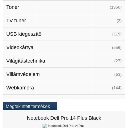
Toner
(1950)
TV tuner
(2)
USB kiegészítő
(119)
Videokártya
(556)
Világítástechnika
(27)
Villámvédelem
(63)
Webkamera
(144)
Megtekintett termékek
Notebook Dell Pro 14 Plus Black