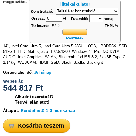
megosztás:
Hitelkalkulátor
Konstrukció:
Önrész:
Ft
Futamidő:
hónap
Törlesztés:
Ft/hó
THM:
%
Részletek
14", Intel Core Ultra 5, Intel Core Ultra 5-235U, 16GB, LPDDR5X, SSD
512GB, LED, Matt kijelző, 1920x1200, Windows 11 Pro, NO DVD!,
AUDIO, Intel Graphics, WLAN, Bluetooth, 1xUSB 3.2, 2xUSB Type-C,
1,14Kg, WEBCAM, HDMI, SSD, Black, 3cella, Backlight
Garanciális idő:
36 hónap
Webes ár:
544 817
Ft
Alkudni szeretnél?
Tegyél ajánlatot!
Állapot:
Rendelhető 1-3 munkanap
Kosárba teszem