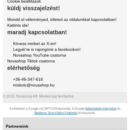
Cookie beállítások
küldj visszajelzést!
Mondd el véleményed, ötleted az oldalunkkal kapcsolatban!
Kattints ide!
maradj kapcsolatban!
Kövess minket az X-en!
Legyél te is rajongónk a facebookon!
Novashop YouTube csatorna
Novashop Tiktok csatorna
elérhetőség
+36-46-347-616
miskolc@novashop.hu
© 2010. Novacoop Kft. Minden jog fenntartva.
A védelmet a Google reCAPTCHA biztosítja. A Google
Adatvédelmi irányelvei
és
Általános Szerződési Feltételei
érvényesek.
Partnereink