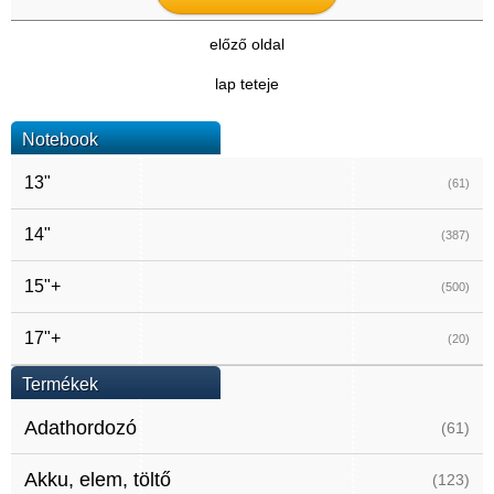
előző oldal
lap teteje
Notebook
13"
(61)
14"
(387)
15"+
(500)
17"+
(20)
Termékek
Adathordozó
(61)
Akku, elem, töltő
(123)