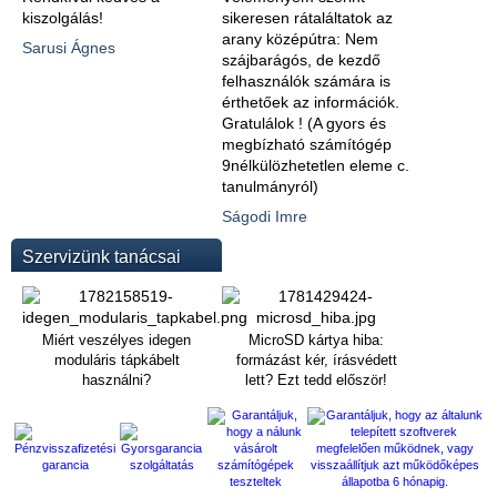
kiszolgálás!
sikeresen rátaláltatok az
arany középútra: Nem
Sarusi Ágnes
szájbarágós, de kezdő
felhasználók számára is
érthetőek az információk.
Gratulálok ! (A gyors és
megbízható számítógép
9nélkülözhetetlen eleme c.
tanulmányról)
Ságodi Imre
Szervizünk tanácsai
Miért veszélyes idegen
MicroSD kártya hiba:
moduláris tápkábelt
formázást kér, írásvédett
használni?
lett? Ezt tedd először!