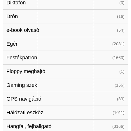
Diktafon
(3)
Drón
(16)
e-book olvasó
(54)
Egér
(2031)
Festékpatron
(1663)
Floppy meghajtó
(1)
Gaming szék
(156)
GPS navigáció
(33)
Hálózati eszköz
(1011)
Hangfal, fejhallgató
(3166)