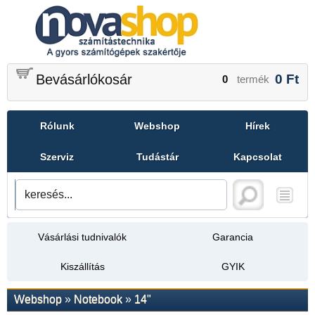
Bevásárlókosár
0
Ft
0
termék
Rólunk
Webshop
Hírek
Szerviz
Tudástár
Kapcsolat
Vásárlási tudnivalók
Garancia
Kiszállítás
GYIK
Webshop
»
Notebook
»
14"