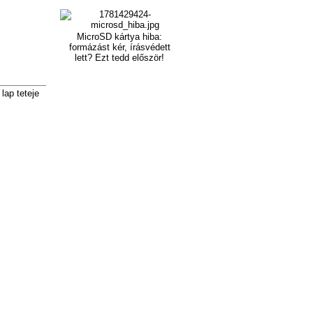
MicroSD kártya hiba:
formázást kér, írásvédett
lett? Ezt tedd először!
lap teteje