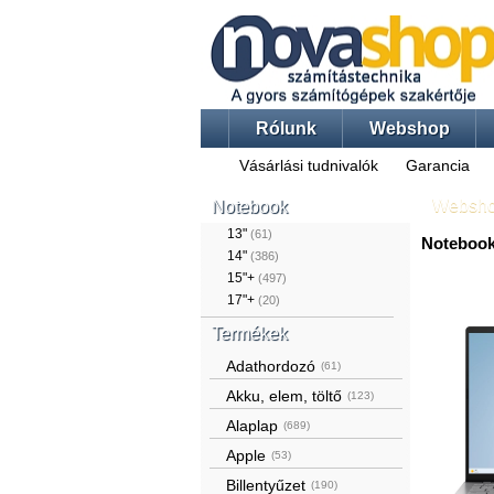
Rólunk
Webshop
Vásárlási tudnivalók
Garancia
Websh
Notebook
13"
(61)
Notebook
14"
(386)
15"+
(497)
17"+
(20)
Termékek
Adathordozó
(61)
Akku, elem, töltő
(123)
Alaplap
(689)
Apple
(53)
Billentyűzet
(190)