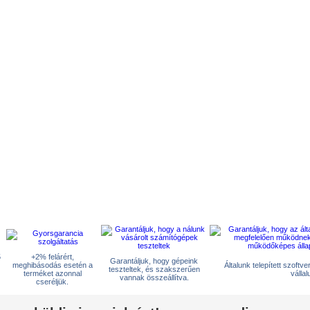
5
+2% felárért,
Garantáljuk, hogy gépeink
meghibásodás esetén a
Általunk telepített szoftv
teszteltek, és szakszerűen
terméket azonnal
vállal
vannak összeállítva.
cseréljük.