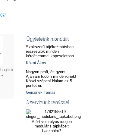
607/
Ügyfeleink mondták
Szakszerű tájékoztatásban
részesülök minden
kérdésemmel kapcsolatban.
Kókai Ákos
Logilink
Nagyon profi, és gyors.
..
Ajánlani tudom mindenkinek!
Köszi szépen! Nálam ez 5
pontot ér.
Geicsnek Tamás
Szervizünk tanácsai
Miért veszélyes idegen
moduláris tápkábelt
használni?