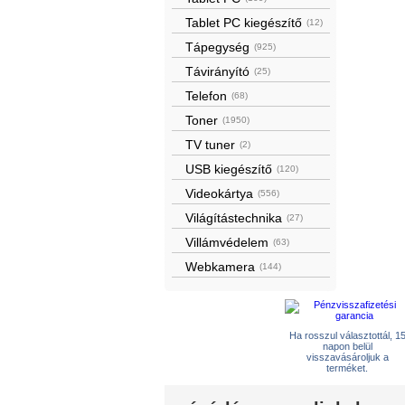
Tablet PC kiegészítő
(12)
Tápegység
(925)
Távirányító
(25)
Telefon
(68)
Toner
(1950)
TV tuner
(2)
USB kiegészítő
(120)
Videokártya
(556)
Világítástechnika
(27)
Villámvédelem
(63)
Webkamera
(144)
Ha rosszul választottál, 1
napon belül
visszavásároljuk a
terméket.