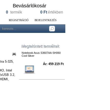
Bevásárlókosár
0
termék
0
Ft
értékben
REGISZTRÁCIÓ
BEJELENTKEZÉS
Megtekintett termékek
Notebook Asus S3607AA-SH060
Cool Silver
ltra 5-325,
Ár: 459 219 Ft
O, Intel
2xUSB 3.2,
 HDMI,