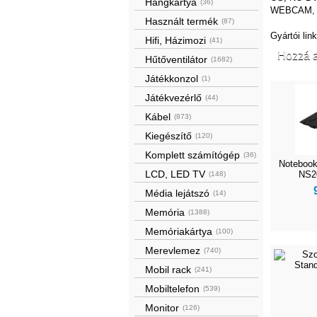
Hangkártya
(36)
WEBCAM, HD
Használt termék
(87)
Gyártói lin
Hifi, Házimozi
(41)
Hozzá a
Hűtőventilátor
(1682)
Játékkonzol
(1)
Játékvezérlő
(44)
Kábel
(873)
Kiegészítő
(120)
Komplett számítógép
(36)
Notebook
LCD, LED TV
NS20
(148)
Média lejátszó
(14)
Memória
(1388)
Memóriakártya
(100)
Merevlemez
(740)
Mobil rack
(241)
Mobiltelefon
(539)
Monitor
(126)