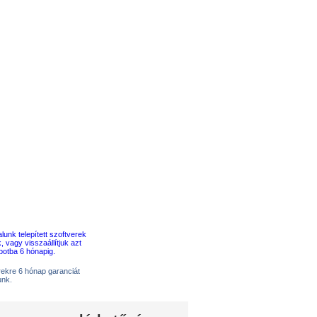
erekre 6 hónap garanciát
unk.