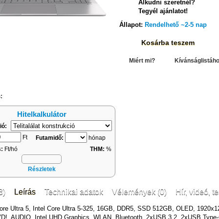
Alkudni szeretnél?
Tegyél ajánlatot!
Állapot:
Rendelhető ~2-5 nap
Kosárba teszem
hasonlítás
Miért mi?
Kívánságlistáh
:
Hitelkalkulátor
ió:
Ft
Futamidő:
hónap
s:
Ft/hó
THM:
%
Részletek
3)
Leírás
Technikai adatok
Vélemények (0)
Hír, videó, te
 Core Ultra 5, Intel Core Ultra 5-325, 16GB, DDR5, SSD 512GB, OLED, 1920x1
!, AUDIO, Intel UHD Graphics, WLAN, Bluetooth, 2xUSB 3.2, 2xUSB Type-