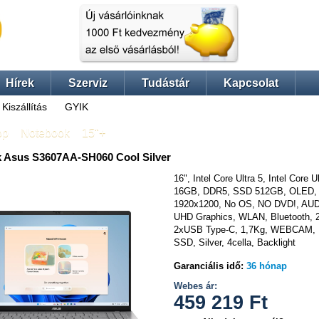
Hírek
Szerviz
Tudástár
Kapcsolat
Kiszállítás
GYIK
op
»
Notebook
»
15"+
 Asus S3607AA-SH060 Cool Silver
16", Intel Core Ultra 5, Intel Core U
16GB, DDR5, SSD 512GB, OLED,
1920x1200, No OS, NO DVD!, AUDI
UHD Graphics, WLAN, Bluetooth, 
2xUSB Type-C, 1,7Kg, WEBCAM,
SSD, Silver, 4cella, Backlight
Garanciális idő:
36 hónap
Webes ár:
459 219
Ft