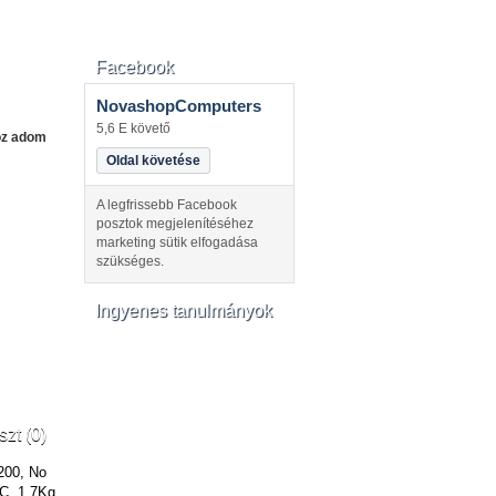
Facebook
NovashopComputers
5,6 E követő
oz adom
Oldal követése
A legfrissebb Facebook
posztok megjelenítéséhez
marketing sütik elfogadása
szükséges.
Ingyenes tanulmányok
szt (0)
200, No
C, 1,7Kg,