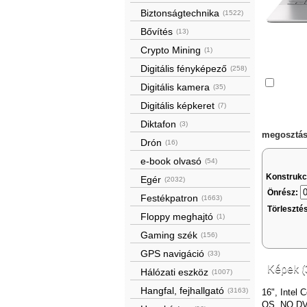
Biztonságtechnika
(1522)
Bővítés
(13)
Crypto Mining
(1)
Digitális fényképező
(258)
Össze
Digitális kamera
(35)
Digitális képkeret
(7)
Diktafon
(3)
megosztás
Drón
(16)
e-book olvasó
(54)
Konstrukc
Egér
(2032)
Önrész:
Festékpatron
(1663)
Törleszté
Floppy meghajtó
(1)
Gaming szék
(156)
GPS navigáció
(33)
Képek (
Hálózati eszköz
(1007)
Hangfal, fejhallgató
(3163)
16", Intel
OS, NO DVD