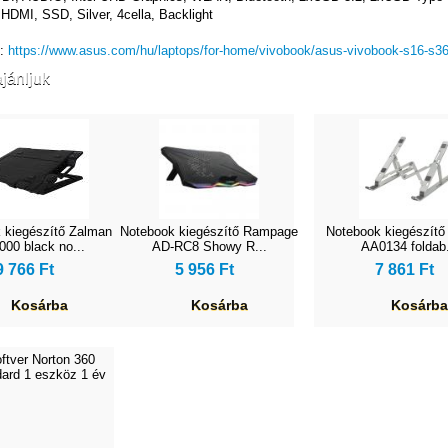
MI, SSD, Silver, 4cella, Backlight
k:
https://www.asus.com/hu/laptops/for-home/vivobook/asus-vivobook-s16-s3
jánljuk
 kiegészítő Zalman
Notebook kiegészítő Rampage
Notebook kiegészítő 
00 black no...
AD-RC8 Showy R...
AA0134 foldab.
9 766 Ft
5 956 Ft
7 861 Ft
Kosárba
Kosárba
Kosárba