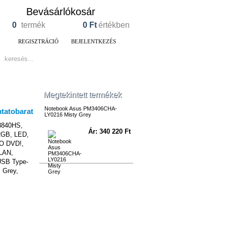
Bevásárlókosár
0
termék
0
Ft
értékben
REGISZTRÁCIÓ
BEJELENTKEZÉS
Megtekintett termékek
Notebook Asus PM3406CHA-
LY0216 Misty Grey
8840HS,
Ár: 340 220 Ft
2GB, LED,
NO DVD!,
LAN,
xUSB Type-
 Grey,