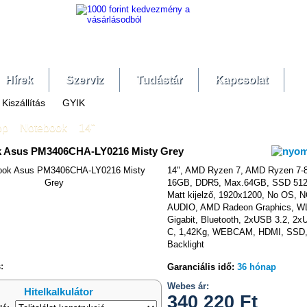
Hírek
Szerviz
Tudástár
Kapcsolat
Kiszállítás
GYIK
op
»
Notebook
»
14"
 Asus PM3406CHA-LY0216 Misty Grey
14", AMD Ryzen 7, AMD Ryzen 7-
16GB, DDR5, Max.64GB, SSD 51
Matt kijelző, 1920x1200, No OS, 
AUDIO, AMD Radeon Graphics, W
hasonlítás
Gigabit, Bluetooth, 2xUSB 3.2, 2
C, 1,42Kg, WEBCAM, HDMI, SSD,
Backlight
:
Garanciális idő:
36 hónap
Webes ár:
Hitelkalkulátor
340 220
Ft