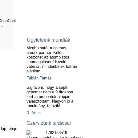
DeepCool
..
Ügyfeleink mondták
Megbízható, rugalmas,
precíz partner. Külön
köszönet az atombiztos
csomagolásért! Kiváló
vaterás, mindenkinek bátran
ajánlom.
Fábián Tamás
Sajnálom, hogy a saját
gépemet nem a 9 titokban
leírt szempontok alapján
választottam. Nagyon jó a
tanulmány, tetszik!
R. Attila
Szervizünk tanácsai
lap teteje