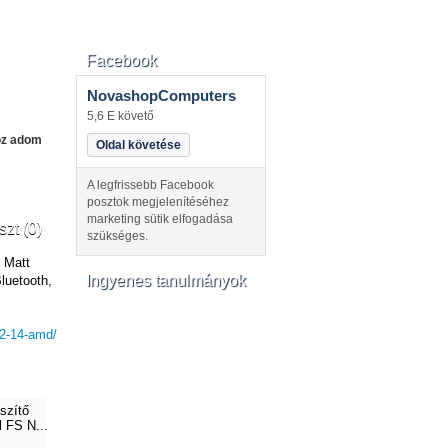
Facebook
NovashopComputers
5,6 E követő
oz adom
Oldal követése
A legfrissebb Facebook
posztok megjelenítéséhez
marketing sütik elfogadása
szt (0)
szükséges.
 Matt
Ingyenes tanulmányok
luetooth,
g2-14-amd/