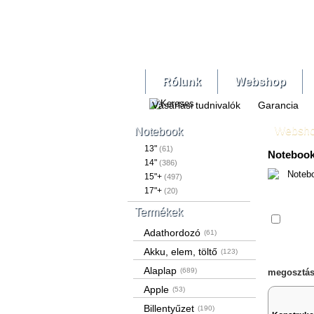
Rólunk
Webshop
Vásárlási tudnivalók
Garancia
Websh
Notebook
13"
(61)
Notebook
14"
(386)
15"+
(497)
17"+
(20)
Termékek
Össze
Adathordozó
(61)
Akku, elem, töltő
(123)
Alaplap
(689)
megosztás
Apple
(53)
Billentyűzet
(190)