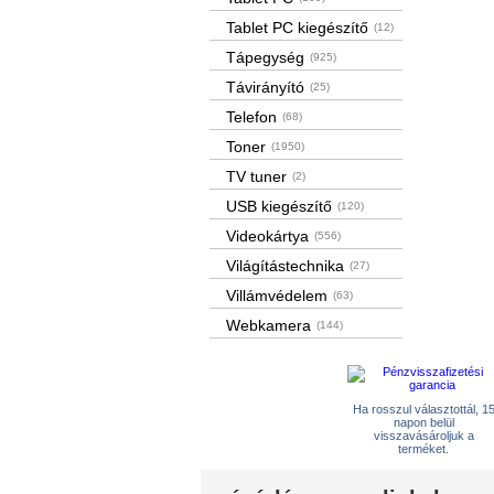
Tablet PC kiegészítő
(12)
Tápegység
(925)
Távirányító
(25)
Telefon
(68)
Toner
(1950)
TV tuner
(2)
USB kiegészítő
(120)
Videokártya
(556)
Világítástechnika
(27)
Villámvédelem
(63)
Webkamera
(144)
Ha rosszul választottál, 1
napon belül
visszavásároljuk a
terméket.