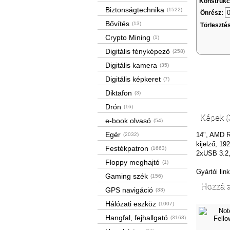
Konstrukc
Biztonságtechnika
(1522)
Önrész:
Bővítés
(13)
Törleszté
Crypto Mining
(1)
Digitális fényképező
(258)
Digitális kamera
(35)
Digitális képkeret
(7)
Diktafon
(3)
Drón
(16)
Képek (
e-book olvasó
(54)
Egér
14", AMD 
(2032)
kijelző, 1
Festékpatron
(1663)
2xUSB 3.2
Floppy meghajtó
(1)
Gyártói lin
Gaming szék
(156)
Hozzá a
GPS navigáció
(33)
Hálózati eszköz
(1007)
Hangfal, fejhallgató
(3163)