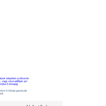
erekre 6 hónap garanciát
unk.