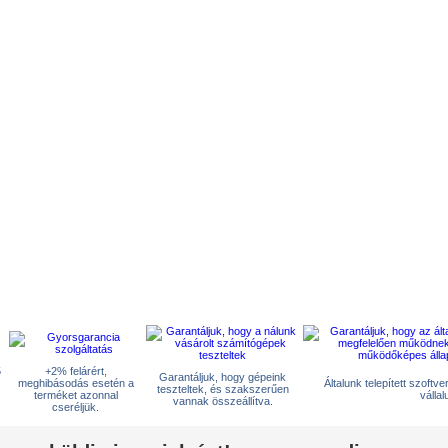
5
+2% felárért,
Garantáljuk, hogy gépeink
meghibásodás esetén a
Általunk telepített szoftv
teszteltek, és szakszerűen
terméket azonnal
vállal
vannak összeállítva.
cseréljük.