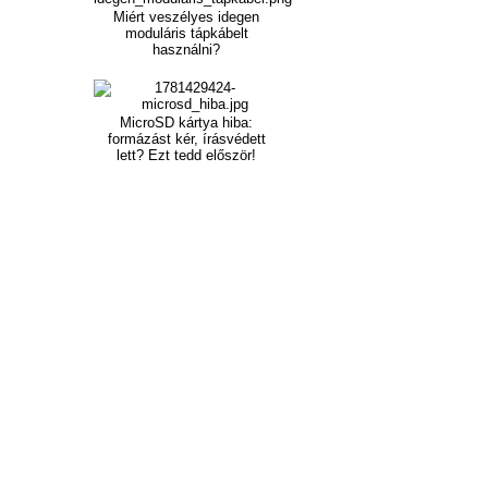
Miért veszélyes idegen
moduláris tápkábelt
használni?
MicroSD kártya hiba:
formázást kér, írásvédett
lett? Ezt tedd először!