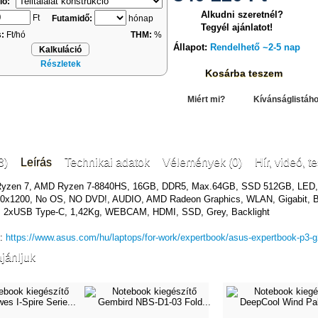
ió:
Alkudni szeretnél?
Ft
Futamidő:
hónap
Tegyél ajánlatot!
s:
Ft/hó
THM:
%
Állapot:
Rendelhető ~2-5 nap
Kalkuláció
Részletek
Kosárba teszem
Miért mi?
Kívánságlistáh
3)
Leírás
Technikai adatok
Vélemények (0)
Hír, videó, te
Ryzen 7, AMD Ryzen 7-8840HS, 16GB, DDR5, Max.64GB, SSD 512GB, LED,
920x1200, No OS, NO DVD!, AUDIO, AMD Radeon Graphics, WLAN, Gigabit, B
, 2xUSB Type-C, 1,42Kg, WEBCAM, HDMI, SSD, Grey, Backlight
k:
https://www.asus.com/hu/laptops/for-work/expertbook/asus-expertbook-p3-
jánljuk