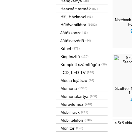
Hangkártya
(36)
Használt termék
(87)
Hifi, Házimozi
(41)
Notebook 
I-
Hűtőventilátor
(1682)
Játékkonzol
(1)
Játékvezérlő
(44)
Kábel
(873)
Kiegészítő
(120)
Komplett számítógép
(36)
LCD, LED TV
(148)
Média lejátszó
(14)
Memória
Szoftver 
(1388)
1
Memóriakártya
(100)
Merevlemez
(740)
Mobil rack
(241)
Mobiltelefon
(539)
előző olda
Monitor
(126)