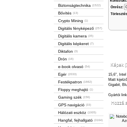
Konstrukc
Biztonságtechnika
(1522)
Önrész:
Bővítés
(13)
Törleszté
Crypto Mining
(1)
Digitális fényképező
(257)
Digitális kamera
(35)
Digitális képkeret
(7)
Diktafon
(3)
Drón
(16)
Képek (
e-book olvasó
(54)
Egér
15,6", Int
(2033)
Matt kijel
Festékpatron
(1662)
Gigabit, B
Floppy meghajtó
(1)
Gyártói lin
Gaming szék
(156)
Hozzá a
GPS navigáció
(33)
Hálózati eszköz
(1005)
Hangfal, fejhallgató
(3164)