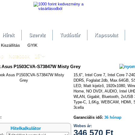
Hírek
Szerviz
Tudástár
Kapcsolat
Kiszállítás
GYIK
op
»
Notebook
»
15"+
 Asus P1503CVA-S73847W Misty Grey
15,6", Intel Core 7, Intel Core 7-2
DDR5, Foglalat:2db, Max.64GB, 
LED, Matt kijelző, 1920x1080, Wi
Home, NO DVD!, AUDIO, Intel UHD
hasonlítás
WLAN, Gigabit, Bluetooth, 2xUSB
Type-C, 1,6Kg, WEBCAM, HDMI, S
3cella
:
Garanciális idő:
36 hónap
Webes ár:
Hitelkalkulátor
346 570
Ft