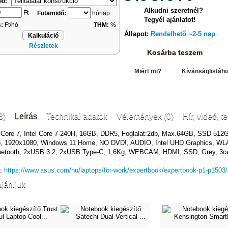
ió:
Alkudni szeretnél?
Ft
Futamidő:
hónap
Tegyél ajánlatot!
s:
Ft/hó
THM:
%
Állapot:
Rendelhető ~2-5 nap
Kalkuláció
Részletek
Kosárba teszem
Miért mi?
Kívánságlistáh
3)
Leírás
Technikai adatok
Vélemények (0)
Hír, videó, te
el Core 7, Intel Core 7-240H, 16GB, DDR5, Foglalat:2db, Max.64GB, SSD 512
ző, 1920x1080, Windows 11 Home, NO DVD!, AUDIO, Intel UHD Graphics, WL
luetooth, 2xUSB 3.2, 2xUSB Type-C, 1,6Kg, WEBCAM, HDMI, SSD, Grey, 3ce
k:
https://www.asus.com/hu/laptops/for-work/expertbook/expertbook-p1-p1503/
jánljuk