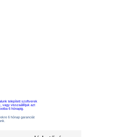
erekre 6 hónap garanciát
unk.