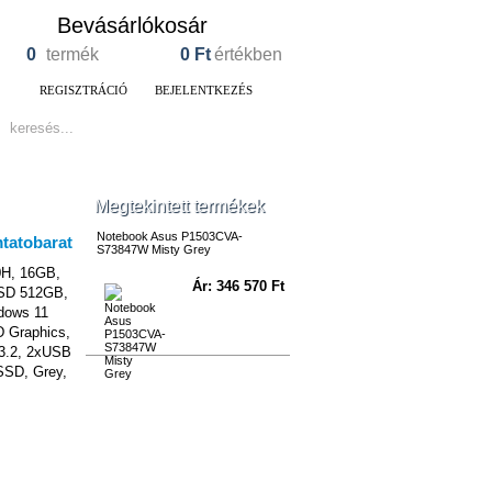
Bevásárlókosár
0
termék
0
Ft
értékben
REGISZTRÁCIÓ
BEJELENTKEZÉS
Megtekintett termékek
Notebook Asus P1503CVA-
S73847W Misty Grey
40H, 16GB,
Ár: 346 570 Ft
SSD 512GB,
ndows 11
 Graphics,
 3.2, 2xUSB
SD, Grey,