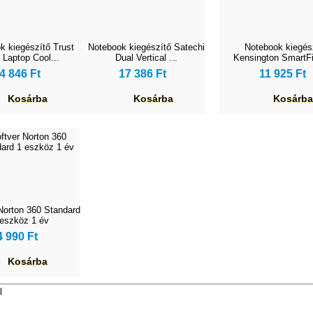
k kiegészítő Trust
Notebook kiegészítő Satechi
Notebook kiegés
 Laptop Cool...
Dual Vertical ...
Kensington SmartFi
4 846 Ft
17 386 Ft
11 925 Ft
Kosárba
Kosárba
Kosárba
Norton 360 Standard
 eszköz 1 év
4 990 Ft
Kosárba
l