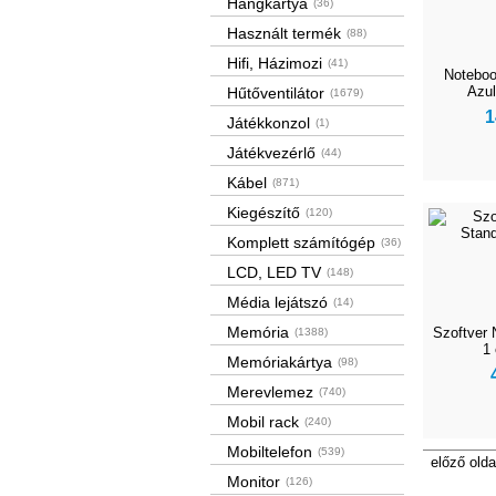
Hangkártya
(36)
Használt termék
(88)
Hifi, Házimozi
(41)
Noteboo
Azul
Hűtőventilátor
(1679)
1
Játékkonzol
(1)
Játékvezérlő
(44)
Kábel
(871)
Kiegészítő
(120)
Komplett számítógép
(36)
LCD, LED TV
(148)
Média lejátszó
(14)
Memória
Szoftver 
(1388)
1
Memóriakártya
(98)
Merevlemez
(740)
Mobil rack
(240)
Mobiltelefon
(539)
előző olda
Monitor
(126)