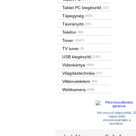
Tablet PC kiegészítő
(12)
Tápegység
(925)
Távirányító
(25)
Telefon
(68)
Toner
(1947)
TV tuner
(2)
USB kiegészítő
(120)
Videokártya
(550)
Világítástechnika
(27)
Villámvédelem
(63)
Webkamera
(144)
Ha rosszul választottál, 1
napon belül
visszavásároljuk a
terméket.