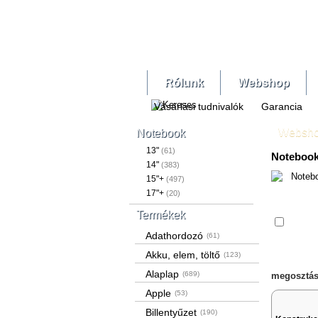
Rólunk
Webshop
Vásárlási tudnivalók
Garancia
Websh
Notebook
13"
(61)
Notebook
14"
(383)
15"+
(497)
17"+
(20)
Termékek
Össze
Adathordozó
(61)
Akku, elem, töltő
(123)
Alaplap
(689)
megosztás
Apple
(53)
Billentyűzet
(190)