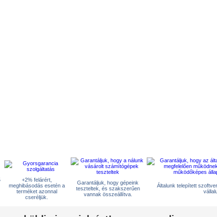
5
+2% felárért,
Garantáljuk, hogy gépeink
meghibásodás esetén a
Általunk telepített szoftv
teszteltek, és szakszerűen
terméket azonnal
vállal
vannak összeállítva.
cseréljük.