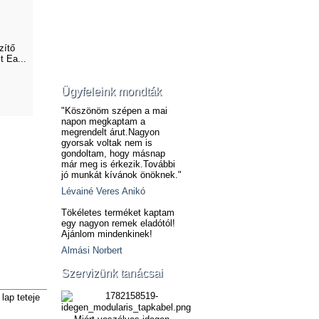
zítő
t Ea...
Ügyfeleink mondták
"Köszönöm szépen a mai
napon megkaptam a
megrendelt árut.Nagyon
gyorsak voltak nem is
gondoltam, hogy másnap
már meg is érkezik.További
jó munkát kívánok önöknek."
Lévainé Veres Anikó
Tökéletes terméket kaptam
egy nagyon remek eladótól!
Ajánlom mindenkinek!
Almási Norbert
Szervizünk tanácsai
lap teteje