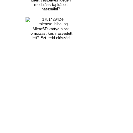
Miért veszélyes idegen
moduláris tápkábelt
használni?
MicroSD kártya hiba:
formázást kér, írásvédett
lett? Ezt tedd először!