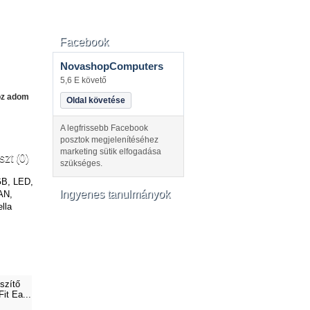
Facebook
NovashopComputers
5,6 E követő
oz adom
Oldal követése
A legfrissebb Facebook
posztok megjelenítéséhez
marketing sütik elfogadása
szt (0)
szükséges.
GB, LED,
Ingyenes tanulmányok
AN,
lla