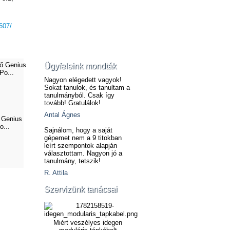
607/
Ügyfeleink mondták
Nagyon elégedett vagyok!
Sokat tanulok, és tanultam a
tanulmányból. Csak így
tovább! Gratulálok!
Antal Ágnes
 Genius
...
Sajnálom, hogy a saját
gépemet nem a 9 titokban
leírt szempontok alapján
választottam. Nagyon jó a
tanulmány, tetszik!
R. Attila
Szervizünk tanácsai
Miért veszélyes idegen