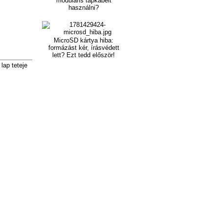
moduláris tápkábelt
használni?
MicroSD kártya hiba:
formázást kér, írásvédett
lett? Ezt tedd először!
lap teteje