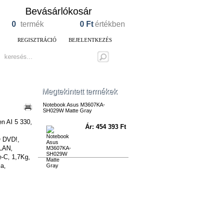
Bevásárlókosár
0
termék
0
Ft
értékben
REGISZTRÁCIÓ
BEJELENTKEZÉS
Megtekintett termékek
Notebook Asus M3607KA-
SH029W Matte Gray
n AI 5 330,
Ár: 454 393 Ft
 DVD!,
LAN,
-C, 1,7Kg,
a,