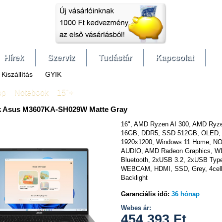
Hírek
Szerviz
Tudástár
Kapcsolat
Kiszállítás
GYIK
op
»
Notebook
»
15"+
k Asus M3607KA-SH029W Matte Gray
16", AMD Ryzen AI 300, AMD Ryze
16GB, DDR5, SSD 512GB, OLED,
1920x1200, Windows 11 Home, NO
AUDIO, AMD Radeon Graphics, W
Bluetooth, 2xUSB 3.2, 2xUSB Type
WEBCAM, HDMI, SSD, Grey, 4cell
Backlight
Garanciális idő:
36 hónap
Webes ár:
454 393
Ft