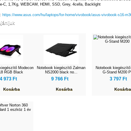
-C, 1,7Kg, WEBCAM, HDMI, SSD, Grey, 4cella, Backlight
k:
https://www.asus.com/hu/laptops/for-home/vivobook/asus-vivobook-s16-m3
jánljuk
kiegészítő Modecom
Notebook kiegészítő Zalman
Notebook kiegészítő
18 RGB Black
NS2000 black no...
G-Stand M200 Po
4 973 Ft
9 766 Ft
3 797 Ft
Kosárba
Kosárba
Kosárba