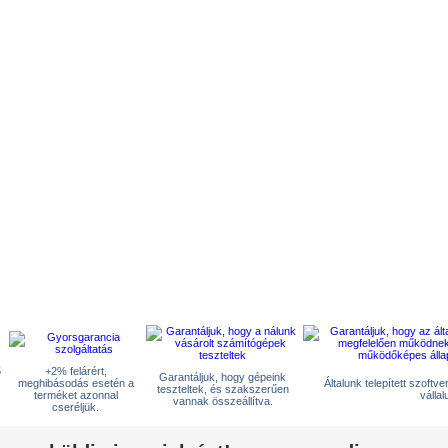
5
+2% felárért,
Garantáljuk, hogy gépeink
meghibásodás esetén a
Általunk telepített szoftv
teszteltek, és szakszerűen
terméket azonnal
vállal
vannak összeállítva.
cseréljük.