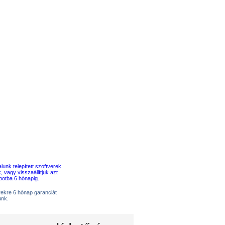
erekre 6 hónap garanciát
unk.