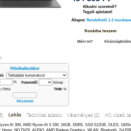
Alkudni szeretnél?
Tegyél ajánlatot!
Állapot:
Rendelhető 1-3 munkan
Kosárba teszem
hasonlítás
Miért mi?
Kívánságlistáh
:
Hitelkalkulátor
ió:
Ft
Futamidő:
hónap
s:
Ft/hó
THM:
%
Részletek
3)
Leírás
Technikai adatok
Vélemények (0)
Hír, videó, te
Ryzen AI 300, AMD Ryzen AI 5 330, 16GB, DDR5, SSD 512GB, OLED, 1920x
1 Home, NO DVD!, AUDIO, AMD Radeon Graphics, WLAN, Bluetooth, 2xUSB 