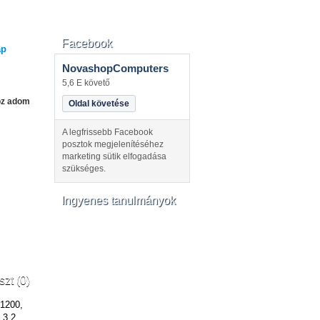
Facebook
ap
NovashopComputers
5,6 E követő
oz adom
Oldal követése
A legfrissebb Facebook
posztok megjelenítéséhez
marketing sütik elfogadása
szükséges.
Ingyenes tanulmányok
szt (0)
1200,
3.2,