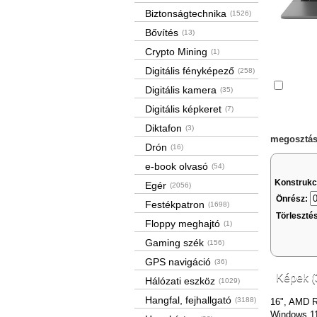
Biztonságtechnika
(1526)
Bővítés
(13)
Crypto Mining
(1)
Digitális fényképező
(258)
Össze
Digitális kamera
(35)
Digitális képkeret
(7)
Diktafon
(3)
megosztás
Drón
(16)
e-book olvasó
(54)
Konstrukc
Egér
(2056)
Önrész:
Festékpatron
(1698)
Törleszté
Floppy meghajtó
(1)
Gaming szék
(156)
GPS navigáció
(36)
Képek (
Hálózati eszköz
(1029)
Hangfal, fejhallgató
(3188)
16", AMD 
Windows 1