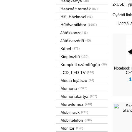
Hangkártya
(38)
2xUSB Type
Használt termék
(87)
Gyártói lin
Hifi, Házimozi
(41)
Hozzá a
Hűtőventilátor
(1687)
Játékkonzol
(1)
Játékvezérlő
(45)
Kábel
(873)
Kiegészítő
(120)
Komplett számítógép
(36)
Notebook 
LCD, LED TV
CF
(148)
1
Média lejátszó
(14)
Memória
(1395)
Memóriakártya
(107)
Merevlemez
(748)
Mobil rack
(245)
Mobiltelefon
(539)
Monitor
(128)