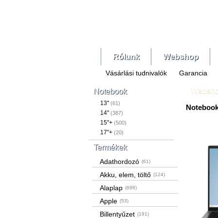
Rólunk
Webshop
Vásárlási tudnivalók
Garancia
Websh
Notebook
13"
(61)
Noteboo
14"
(387)
15"+
(500)
17"+
(20)
Termékek
Adathordozó
(61)
Akku, elem, töltő
(124)
Alaplap
(688)
Apple
(53)
Billentyűzet
(191)