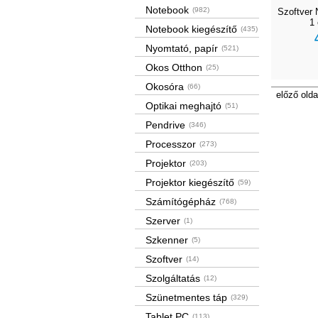
Notebook
(982)
Szoftver 
1
Notebook kiegészítő
(435)
Nyomtató, papír
(521)
Okos Otthon
(25)
Okosóra
(66)
előző olda
Optikai meghajtó
(51)
Pendrive
(346)
Processzor
(273)
Projektor
(203)
Projektor kiegészítő
(59)
Számítógépház
(768)
Szerver
(1)
Szkenner
(5)
Szoftver
(14)
Szolgáltatás
(12)
Szünetmentes táp
(329)
Tablet PC
(113)