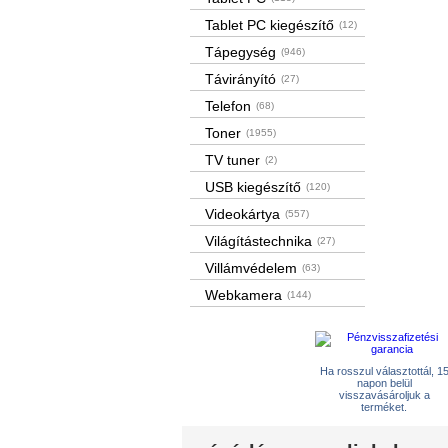
Tablet PC kiegészítő
(12)
Tápegység
(946)
Távirányító
(27)
Telefon
(68)
Toner
(1955)
TV tuner
(2)
USB kiegészítő
(120)
Videokártya
(557)
Világítástechnika
(27)
Villámvédelem
(63)
Webkamera
(144)
Ha rosszul választottál, 1
napon belül
visszavásároljuk a
terméket.