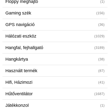
Floppy meghajtó
(1)
Gaming szék
(156)
GPS navigáció
(36)
Hálózati eszköz
(1029)
Hangfal, fejhallgató
(3189)
Hangkártya
(38)
Használt termék
(87)
Hifi, Házimozi
(41)
Hűtőventilátor
(1687)
Játékkonzol
(1)