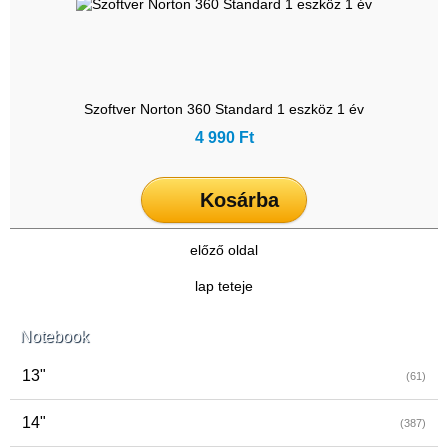
Szoftver Norton 360 Standard 1 eszköz 1 év
4 990 Ft
Kosárba
előző oldal
lap teteje
Notebook
13"
(61)
14"
(387)