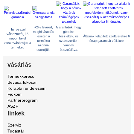
+2% felárért,
Garantáljuk, hogy
Ha rosszul
meghibásodás
gépeink
választottál, 15
esetén a
teszteltek, és
Általunk telepített szoftverekre 6
napon belül
terméket
szakszerűen
hónap garanciát vállalunk.
visszavásároljuk a
azonnal
vannak
terméket.
cseréljük.
összeállítva.
vásárlás
Termékkereső
Bevásárlókosár
Korábbi rendeléseim
Fiókom
Partnerprogram
ASZF
linkek
Szerviz
Tudástár