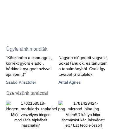
Ügyfeleink mondták
"Köszönöm a csomagot ,
Nagyon elégedett vagyok!
korrekt gyors eladó ,
Sokat tanulok, és tanultam
bárkinek nyugodt szívvel
a tanulmányból. Csak így
ajánlom :)"
tovább! Gratulálok!
Szabó Krisztofer
Antal Ágnes
Szervizünk tanácsai
Miért veszélyes idegen
MicroSD kártya hiba:
moduláris tápkábelt
formázást kér, írásvédett
használni?
lett? Ezt tedd először!