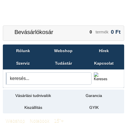
Bevásárlókosár
0
Ft
0
termék
Rólunk
Webshop
Hírek
Szerviz
Tudástár
Kapcsolat
Vásárlási tudnivalók
Garancia
Kiszállítás
GYIK
Webshop
»
Notebook
»
15"+