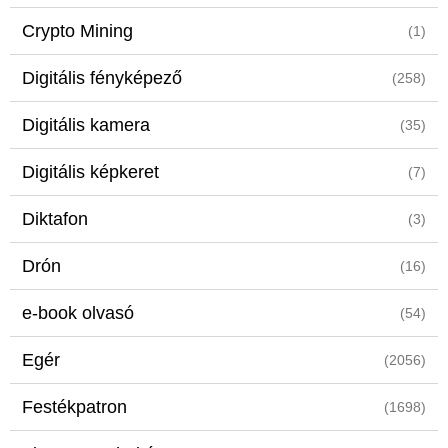
Crypto Mining
(1)
Digitális fényképező
(258)
Digitális kamera
(35)
Digitális képkeret
(7)
Diktafon
(3)
Drón
(16)
e-book olvasó
(54)
Egér
(2056)
Festékpatron
(1698)