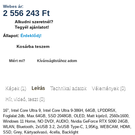
Webes ár:
2 556 243
Ft
Alkudni szeretnél?
Tegyél ajánlatot!
Állapot:
Érdeklődj!
Kosárba teszem
Miért mi?
Kívánságlistához adom
Képek (1)
Leírás
Technikai adatok
Vélemények (0)
Hír, videó, teszt (0)
16", Intel Core Ultra 9, Intel Core Ultra 9-386H, 64GB, LPDDR5X,
Foglalat:2db, Max.64GB, SSD 2048GB, OLED, Matt kijelző, 2560x1600,
Windows 11 Home, NO DVD!, AUDIO, Nvidia GeForce RTX 5090 24GB,
WLAN, Bluetooth, 2xUSB 3.2, 2xUSB Type-C, 1,95Kg, WEBCAM, HDMI,
SSD, Grey, Kártyaolvasó, 4cella, Backlight