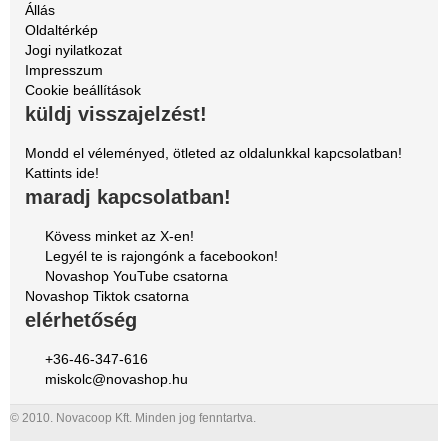
Állás
Oldaltérkép
Jogi nyilatkozat
Impresszum
Cookie beállítások
küldj visszajelzést!
Mondd el véleményed, ötleted az oldalunkkal kapcsolatban!
Kattints ide!
maradj kapcsolatban!
Kövess minket az X-en!
Legyél te is rajongónk a facebookon!
Novashop YouTube csatorna
Novashop Tiktok csatorna
elérhetőség
+36-46-347-616
miskolc@novashop.hu
© 2010. Novacoop Kft. Minden jog fenntartva.