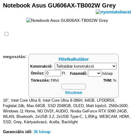
Notebook Asus GU606AX-TB002W Grey
Összehasonlítás
megosztás:
Hitelkalkulátor
Konstrukció:
Önrész:
Ft
Futamidő:
hónap
Törlesztés:
Ft/hó
THM:
%
Részletek
16", Intel Core Ultra 9, Intel Core Ultra 9-386H, 64GB, LPDDR5X,
Foglalat:2db, Max.64GB, SSD 2048GB, OLED, Matt kijelző, 2560x1600,
Windows 11 Home, NO DVD!, AUDIO, Nvidia GeForce RTX 5090 24GB,
WLAN, Bluetooth, 2xUSB 3.2, 2xUSB Type-C, 1,95Kg, WEBCAM, HDMI,
SSD, Grey, Kártyaolvasó, 4cella, Backlight
Garanciális idő:
36 hónap