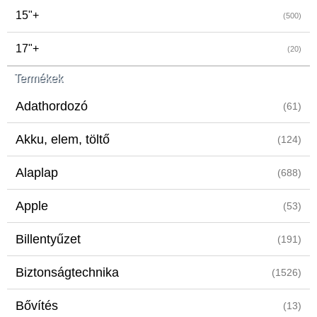
15"+
(500)
17"+
(20)
Termékek
Adathordozó
(61)
Akku, elem, töltő
(124)
Alaplap
(688)
Apple
(53)
Billentyűzet
(191)
Biztonságtechnika
(1526)
Bővítés
(13)