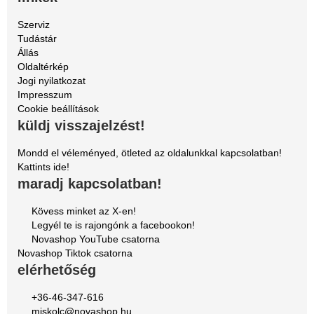
Szerviz
Tudástár
Állás
Oldaltérkép
Jogi nyilatkozat
Impresszum
Cookie beállítások
küldj visszajelzést!
Mondd el véleményed, ötleted az oldalunkkal kapcsolatban!
Kattints ide!
maradj kapcsolatban!
Kövess minket az X-en!
Legyél te is rajongónk a facebookon!
Novashop YouTube csatorna
Novashop Tiktok csatorna
elérhetőség
+36-46-347-616
miskolc@novashop.hu