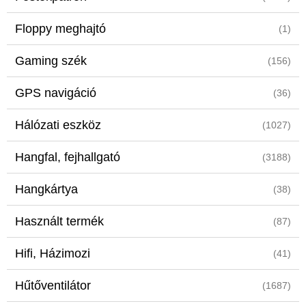
Floppy meghajtó
(1)
Gaming szék
(156)
GPS navigáció
(36)
Hálózati eszköz
(1027)
Hangfal, fejhallgató
(3188)
Hangkártya
(38)
Használt termék
(87)
Hifi, Házimozi
(41)
Hűtőventilátor
(1687)