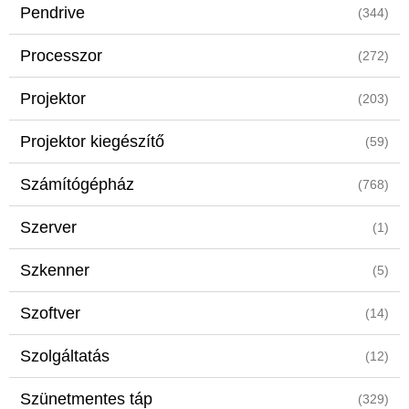
Pendrive
(344)
Processzor
(272)
Projektor
(203)
Projektor kiegészítő
(59)
Számítógépház
(768)
Szerver
(1)
Szkenner
(5)
Szoftver
(14)
Szolgáltatás
(12)
Szünetmentes táp
(329)