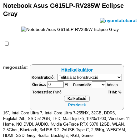
Notebook Asus G615LP-RV285W Eclipse
Gray
Összehasonlítás
megosztás:
Hitelkalkulátor
Konstrukció:
Önrész:
Ft
Futamidő:
hónap
Törlesztés:
Ft/hó
THM:
%
Kalkuláció
Részletek
16", Intel Core Ultra 7, Intel Core Ultra 7-255HX, 32GB, DDR5,
Foglalat:2db, SSD 512GB, LED, Matt kijelző, 1920x1200, Windows 11
Home, NO DVD!, AUDIO, Nvidia GeForce RTX 5070 12GB, WLAN,
2.5Gb/s, Bluetooth, 3xUSB 3.2, 2xUSB Type-C, 2,65Kg, WEBCAM,
HDMI, SSD, Grey, 4cella, Backlight, RGB, Gamer