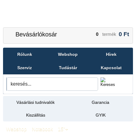
Bevásárlókosár
0
Ft
0
termék
Rólunk
Webshop
Hírek
Szerviz
Tudástár
Kapcsolat
Vásárlási tudnivalók
Garancia
Kiszállítás
GYIK
Webshop
»
Notebook
»
15"+