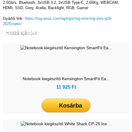
2.5Gb/s, Bluetooth, 3xUSB 3.2, 2xUSB Type-C, 2,65Kg, WEBCAM,
HDMI, SSD, Grey, 4cella, Backlight, RGB, Gamer
Gyártói link:
https://rog.asus.com/laptops/rog-strix/rog-strix-g16-
2025/spec/
Hozzá ajánljuk
Notebook kiegészítő Kensington SmartFit Ea...
11 925 Ft
Kosárba