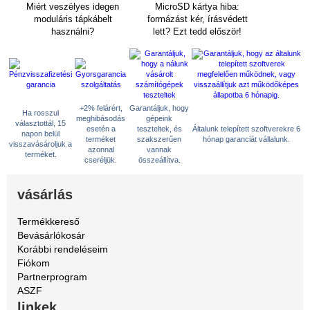
Miért veszélyes idegen
MicroSD kártya hiba:
moduláris tápkábelt
formázást kér, írásvédett
használni?
lett? Ezt tedd először!
+2% felárért,
Garantáljuk, hogy
Ha rosszul
meghibásodás
gépeink
választottál, 15
esetén a
teszteltek, és
Általunk telepített szoftverekre 6
napon belül
terméket
szakszerűen
hónap garanciát vállalunk.
visszavásároljuk a
azonnal
vannak
terméket.
cseréljük.
összeállítva.
vásárlás
Termékkereső
Bevásárlókosár
Korábbi rendeléseim
Fiókom
Partnerprogram
ASZF
linkek