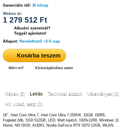
Garanciális idő:
36 hónap
Webes ár:
1 279 512
Ft
Alkudni szeretnél?
Tegyél ajánlatot!
Állapot:
Rendelhető ~2-5 nap
Kosárba teszem
Miért mi?
Kívánságlistához adom
Képek (3)
Leírás
Technikai adatok
Vélemények (0)
Hír, videó, teszt (0)
16", Intel Core Ultra 7, Intel Core Ultra 7-255HX, 32GB, DDR5,
Foglalat:2db, SSD 512GB, LED, Matt kijelző, 1920x1200, Windows 11
Home, NO DVD!, AUDIO, Nvidia GeForce RTX 5070 12GB, WLAN,