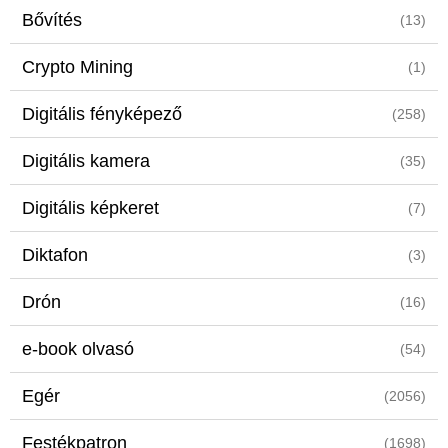
Bővítés
(13)
Crypto Mining
(1)
Digitális fényképező
(258)
Digitális kamera
(35)
Digitális képkeret
(7)
Diktafon
(3)
Drón
(16)
e-book olvasó
(54)
Egér
(2056)
Festékpatron
(1698)