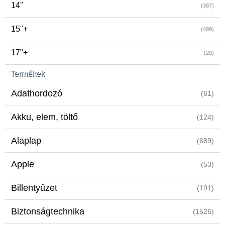
14"
(387)
15"+
(499)
17"+
(20)
Termékek
Adathordozó
(61)
Akku, elem, töltő
(124)
Alaplap
(689)
Apple
(53)
Billentyűzet
(191)
Biztonságtechnika
(1526)