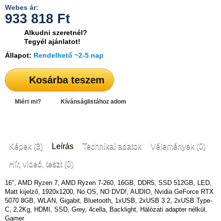
Webes ár:
933 818
Ft
Alkudni szeretnél?
Tegyél ajánlatot!
Állapot:
Rendelhető ~2-5 nap
Kosárba teszem
Miért mi?
Kívánságlistához adom
Képek (3)
Leírás
Technikai adatok
Vélemények (0)
Hír, videó, teszt (0)
16", AMD Ryzen 7, AMD Ryzen 7-260, 16GB, DDR5, SSD 512GB, LED,
Matt kijelző, 1920x1200, No OS, NO DVD!, AUDIO, Nvidia GeForce RTX
5070 8GB, WLAN, Gigabit, Bluetooth, 1xUSB, 2xUSB 3.2, 2xUSB Type-
C, 2,2Kg, HDMI, SSD, Grey, 4cella, Backlight, Hálózati adapter nélkül,
Gamer