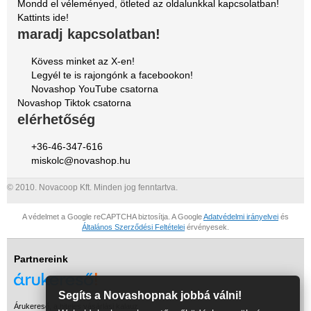
Mondd el véleményed, ötleted az oldalunkkal kapcsolatban!
Kattints ide!
maradj kapcsolatban!
Kövess minket az X-en!
Legyél te is rajongónk a facebookon!
Novashop YouTube csatorna
Novashop Tiktok csatorna
elérhetőség
+36-46-347-616
miskolc@novashop.hu
© 2010. Novacoop Kft. Minden jog fenntartva.
A védelmet a Google reCAPTCHA biztosítja. A Google
Adatvédelmi irányelvei
és
Általános Szerződési Feltételei
érvényesek.
Partnereink
Segíts a Novashopnak jobbá válni!
Árukereső, a hiteles vásárlási kalauz