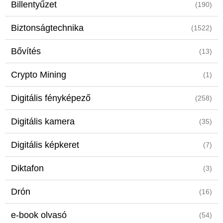
Billentyűzet
(190)
Biztonságtechnika
(1522)
Bővítés
(13)
Crypto Mining
(1)
Digitális fényképező
(258)
Digitális kamera
(35)
Digitális képkeret
(7)
Diktafon
(3)
Drón
(16)
e-book olvasó
(54)