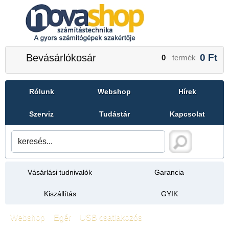
Bevásárlókosár
0
Ft
0
termék
Rólunk
Webshop
Hírek
Szerviz
Tudástár
Kapcsolat
Vásárlási tudnivalók
Garancia
Kiszállítás
GYIK
Webshop
»
Egér
»
USB csatlakozós