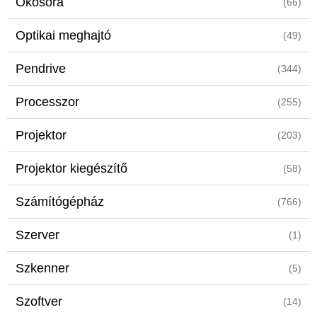
Okosóra
(66)
Optikai meghajtó
(49)
Pendrive
(344)
Processzor
(255)
Projektor
(203)
Projektor kiegészítő
(58)
Számítógépház
(766)
Szerver
(1)
Szkenner
(5)
Szoftver
(14)