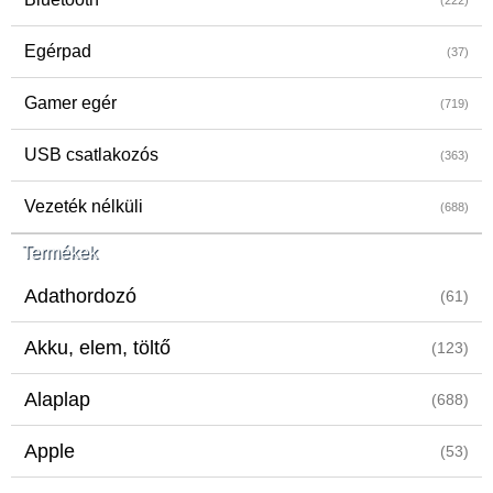
(222)
Egérpad
(37)
Gamer egér
(719)
USB csatlakozós
(363)
Vezeték nélküli
(688)
Termékek
Adathordozó
(61)
Akku, elem, töltő
(123)
Alaplap
(688)
Apple
(53)