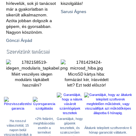
hírlevelük, sok jó tanácsot
kiszolgálás!
már a gyakorlatban is
Sarusi Ágnes
sikerült alkalmaznom.
Azóta jobban dolgozik a
gépem, és gyorsabban.
Nagyon köszönöm.
Gönczi Árpád
Szervizünk tanácsai
Miért veszélyes idegen
MicroSD kártya hiba:
moduláris tápkábelt
formázást kér, írásvédett
használni?
lett? Ezt tedd először!
+2% felárért,
Garantáljuk, hogy
Ha rosszul
meghibásodás
gépeink
választottál, 15
esetén a
teszteltek, és
Általunk telepített szoftverekre 6
napon belül
terméket
szakszerűen
hónap garanciát vállalunk.
visszavásároljuk a