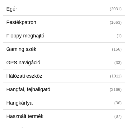
Egér
(2031)
Festékpatron
(1663)
Floppy meghajtó
(1)
Gaming szék
(156)
GPS navigáció
(33)
Hálózati eszköz
(1011)
Hangfal, fejhallgató
(3166)
Hangkártya
(36)
Használt termék
(87)