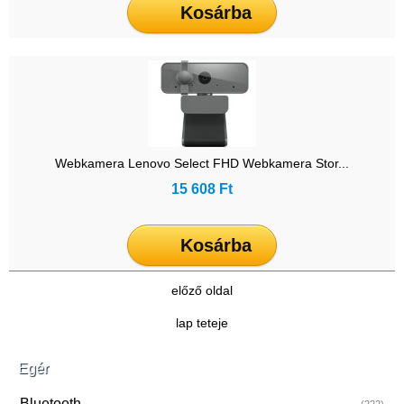
Kosárba
Webkamera Lenovo Select FHD Webkamera Stor...
15 608 Ft
Kosárba
előző oldal
lap teteje
Egér
Bluetooth