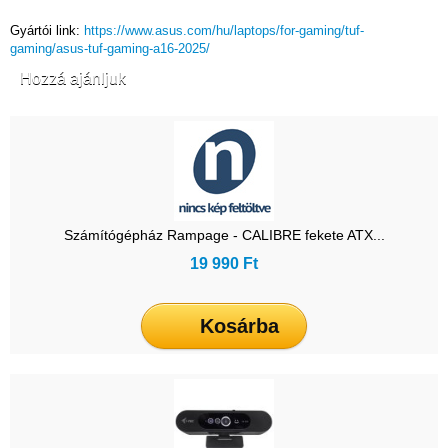
Gyártói link:
https://www.asus.com/hu/laptops/for-gaming/tuf-
gaming/asus-tuf-gaming-a16-2025/
Hozzá ajánljuk
Számítógépház Rampage - CALIBRE fekete ATX...
19 990 Ft
Kosárba