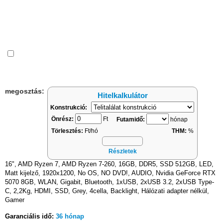
Összehasonlítás
megosztás:
Hitelkalkulátor
Konstrukció:
Önrész:
Ft
Futamidő:
hónap
Törlesztés:
Ft/hó
THM:
%
Részletek
16", AMD Ryzen 7, AMD Ryzen 7-260, 16GB, DDR5, SSD 512GB, LED,
Matt kijelző, 1920x1200, No OS, NO DVD!, AUDIO, Nvidia GeForce RTX
5070 8GB, WLAN, Gigabit, Bluetooth, 1xUSB, 2xUSB 3.2, 2xUSB Type-
C, 2,2Kg, HDMI, SSD, Grey, 4cella, Backlight, Hálózati adapter nélkül,
Gamer
Garanciális idő:
36 hónap