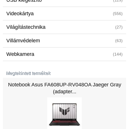
USB kiegészítő
(119)
Videokártya
(556)
Világítástechnika
(27)
Villámvédelem
(63)
Webkamera
(144)
Megtekintett termékek
Notebook Asus FA608UP-RV048OA Jaeger Gray
(adapter...