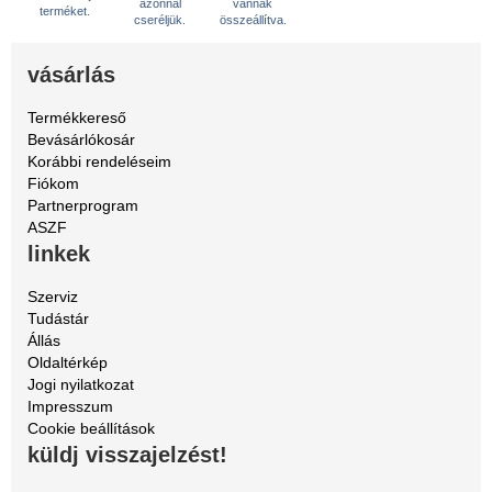
azonnal
vannak
terméket.
cseréljük.
összeállítva.
vásárlás
Termékkereső
Bevásárlókosár
Korábbi rendeléseim
Fiókom
Partnerprogram
ASZF
linkek
Szerviz
Tudástár
Állás
Oldaltérkép
Jogi nyilatkozat
Impresszum
Cookie beállítások
küldj visszajelzést!