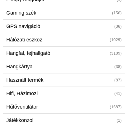
Gaming szék
(156)
GPS navigáció
(36)
Hálózati eszköz
(1029)
Hangfal, fejhallgató
(3189)
Hangkártya
(38)
Használt termék
(87)
Hifi, Házimozi
(41)
Hűtőventilátor
(1687)
Játékkonzol
(1)