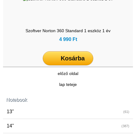
Szoftver Norton 360 Standard 1 eszköz 1 év
4 990 Ft
Kosárba
előző oldal
lap teteje
Notebook
13"
(61)
14"
(387)