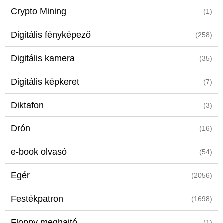
Crypto Mining
(1)
Digitális fényképező
(258)
Digitális kamera
(35)
Digitális képkeret
(7)
Diktafon
(3)
Drón
(16)
e-book olvasó
(54)
Egér
(2056)
Festékpatron
(1698)
Floppy meghajtó
(1)