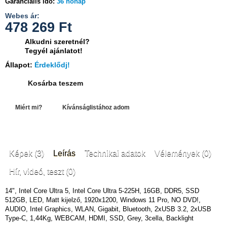
Garanciális idő:
36 hónap
Webes ár:
478 269
Ft
Alkudni szeretnél?
Tegyél ajánlatot!
Állapot:
Érdeklődj!
Kosárba teszem
Miért mi?
Kívánságlistához adom
Képek (3)
Leírás
Technikai adatok
Vélemények (0)
Hír, videó, teszt (0)
14", Intel Core Ultra 5, Intel Core Ultra 5-225H, 16GB, DDR5, SSD
512GB, LED, Matt kijelző, 1920x1200, Windows 11 Pro, NO DVD!,
AUDIO, Intel Graphics, WLAN, Gigabit, Bluetooth, 2xUSB 3.2, 2xUSB
Type-C, 1,44Kg, WEBCAM, HDMI, SSD, Grey, 3cella, Backlight