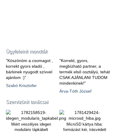
Ügyfeleink mondták
"Köszönöm a csomagot ,
"Korrekt, gyors,
korrekt gyors eladó ,
megbízható partner, a
bárkinek nyugodt szívvel
termék első osztályú, tehát
ajánlom :)"
CSAK AJÁNLANI TUDOM
mindenkinek!"
Szabó Krisztofer
Árva-Tóth József
Szervizünk tanácsai
Miért veszélyes idegen
MicroSD kártya hiba:
moduláris tápkábelt
formázást kér, írásvédett