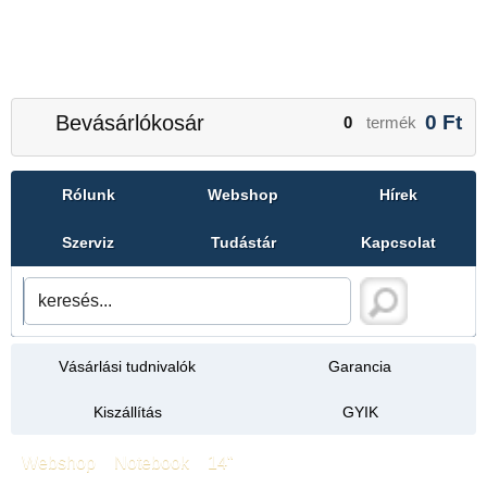
Bevásárlókosár
0
Ft
0
termék
Rólunk
Webshop
Hírek
Szerviz
Tudástár
Kapcsolat
Vásárlási tudnivalók
Garancia
Kiszállítás
GYIK
Webshop
»
Notebook
»
14"