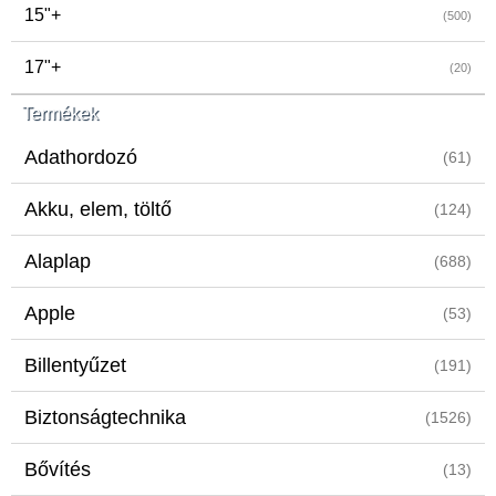
15"+
(500)
17"+
(20)
Termékek
Adathordozó
(61)
Akku, elem, töltő
(124)
Alaplap
(688)
Apple
(53)
Billentyűzet
(191)
Biztonságtechnika
(1526)
Bővítés
(13)