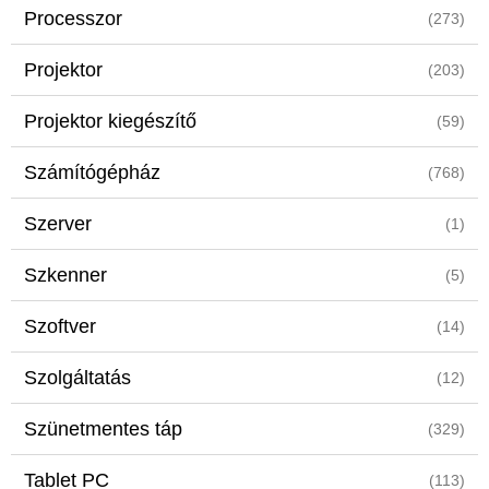
Processzor
(273)
Projektor
(203)
Projektor kiegészítő
(59)
Számítógépház
(768)
Szerver
(1)
Szkenner
(5)
Szoftver
(14)
Szolgáltatás
(12)
Szünetmentes táp
(329)
Tablet PC
(113)