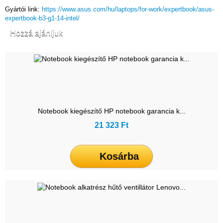
Gyártói link:
https://www.asus.com/hu/laptops/for-work/expertbook/asus-
expertbook-b3-g1-14-intel/
Hozzá ajánljuk
Notebook kiegészítő HP notebook garancia k...
21 323 Ft
Kosárba