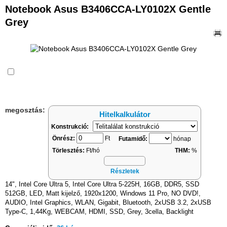
Notebook Asus B3406CCA-LY0102X Gentle
Grey
Összehasonlítás
megosztás:
Hitelkalkulátor
Konstrukció:
Önrész:
Ft
Futamidő:
hónap
Törlesztés:
Ft/hó
THM:
%
Részletek
14", Intel Core Ultra 5, Intel Core Ultra 5-225H, 16GB, DDR5, SSD
512GB, LED, Matt kijelző, 1920x1200, Windows 11 Pro, NO DVD!,
AUDIO, Intel Graphics, WLAN, Gigabit, Bluetooth, 2xUSB 3.2, 2xUSB
Type-C, 1,44Kg, WEBCAM, HDMI, SSD, Grey, 3cella, Backlight