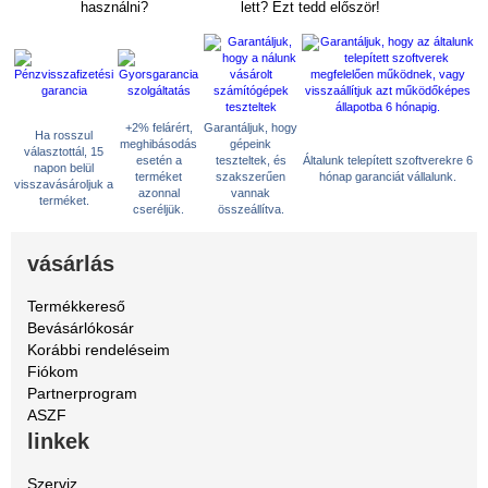
használni?
lett? Ezt tedd először!
+2% felárért,
Garantáljuk, hogy
Ha rosszul
meghibásodás
gépeink
választottál, 15
esetén a
teszteltek, és
Általunk telepített szoftverekre 6
napon belül
terméket
szakszerűen
hónap garanciát vállalunk.
visszavásároljuk a
azonnal
vannak
terméket.
cseréljük.
összeállítva.
vásárlás
Termékkereső
Bevásárlókosár
Korábbi rendeléseim
Fiókom
Partnerprogram
ASZF
linkek
Szerviz