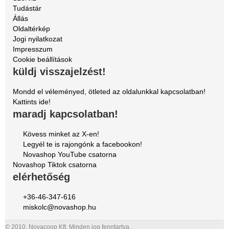
Tudástár
Állás
Oldaltérkép
Jogi nyilatkozat
Impresszum
Cookie beállítások
küldj visszajelzést!
Mondd el véleményed, ötleted az oldalunkkal kapcsolatban!
Kattints ide!
maradj kapcsolatban!
Kövess minket az X-en!
Legyél te is rajongónk a facebookon!
Novashop YouTube csatorna
Novashop Tiktok csatorna
elérhetőség
+36-46-347-616
miskolc@novashop.hu
© 2010. Novacoop Kft. Minden jog fenntartva.