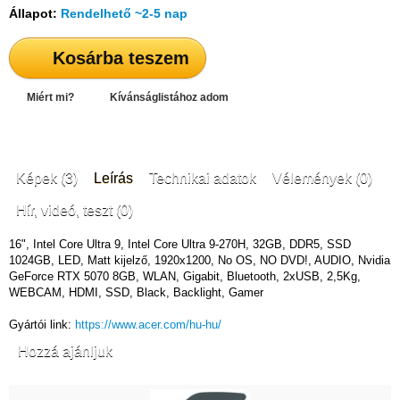
Állapot:
Rendelhető ~2-5 nap
Kosárba teszem
Miért mi?
Kívánságlistához adom
Képek (3)
Leírás
Technikai adatok
Vélemények (0)
Hír, videó, teszt (0)
16", Intel Core Ultra 9, Intel Core Ultra 9-270H, 32GB, DDR5, SSD
1024GB, LED, Matt kijelző, 1920x1200, No OS, NO DVD!, AUDIO, Nvidia
GeForce RTX 5070 8GB, WLAN, Gigabit, Bluetooth, 2xUSB, 2,5Kg,
WEBCAM, HDMI, SSD, Black, Backlight, Gamer
Gyártói link:
https://www.acer.com/hu-hu/
Hozzá ajánljuk