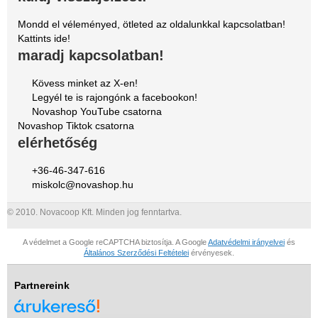
Mondd el véleményed, ötleted az oldalunkkal kapcsolatban!
Kattints ide!
maradj kapcsolatban!
Kövess minket az X-en!
Legyél te is rajongónk a facebookon!
Novashop YouTube csatorna
Novashop Tiktok csatorna
elérhetőség
+36-46-347-616
miskolc@novashop.hu
© 2010. Novacoop Kft. Minden jog fenntartva.
A védelmet a Google reCAPTCHA biztosítja. A Google
Adatvédelmi irányelvei
és
Általános Szerződési Feltételei
érvényesek.
Partnereink