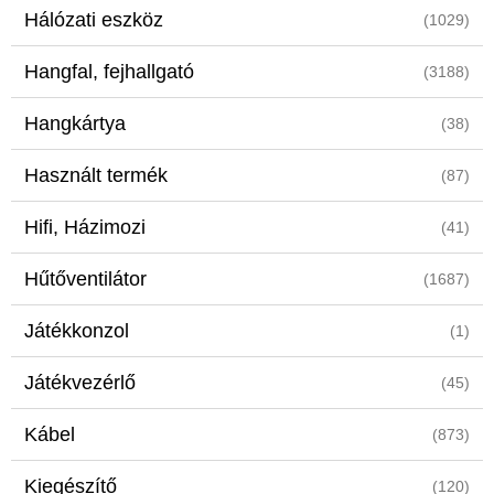
Hálózati eszköz
(1029)
Hangfal, fejhallgató
(3188)
Hangkártya
(38)
Használt termék
(87)
Hifi, Házimozi
(41)
Hűtőventilátor
(1687)
Játékkonzol
(1)
Játékvezérlő
(45)
Kábel
(873)
Kiegészítő
(120)