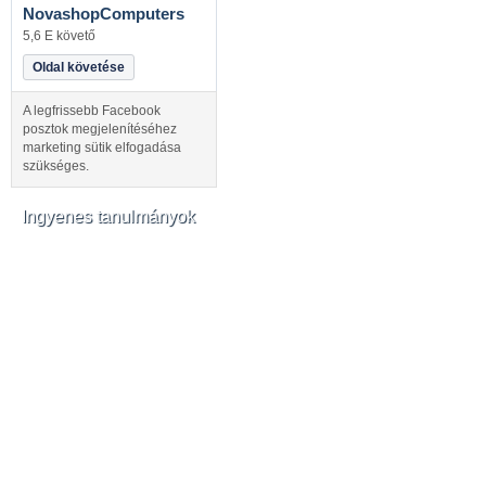
NovashopComputers
5,6 E követő
Oldal követése
A legfrissebb Facebook
posztok megjelenítéséhez
marketing sütik elfogadása
szükséges.
Ingyenes tanulmányok