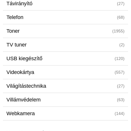
Távirányító
(27)
Telefon
(68)
Toner
(1955)
TV tuner
(2)
USB kiegészítő
(120)
Videokártya
(557)
Világítástechnika
(27)
Villámvédelem
(63)
Webkamera
(144)