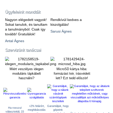
Ügyfeleink mondták
Nagyon elégedett vagyok!
Rendkívül kedves a
Sokat tanulok, és tanultam
kiszolgálás!
a tanulmányból. Csak így
Sarusi Ágnes
tovább! Gratulálok!
Antal Ágnes
Szervizünk tanácsai
Miért veszélyes idegen
MicroSD kártya hiba:
moduláris tápkábelt
formázást kér, írásvédett
használni?
lett? Ezt tedd először!
+2% felárért,
Garantáljuk, hogy
Ha rosszul
meghibásodás
gépeink
választottál, 15