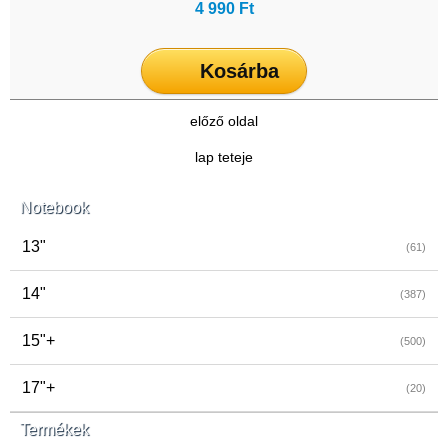
4 990 Ft
Kosárba
előző oldal
lap teteje
Notebook
13"
(61)
14"
(387)
15"+
(500)
17"+
(20)
Termékek