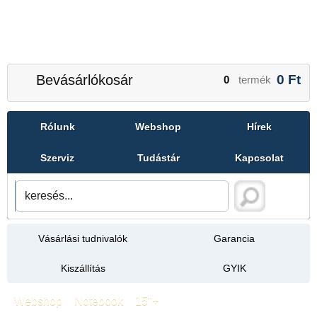
Bevásárlókosár
0
Ft
0
termék
Rólunk
Webshop
Hírek
Szerviz
Tudástár
Kapcsolat
Vásárlási tudnivalók
Garancia
Kiszállítás
GYIK
Webshop
»
Notebook
»
15"+