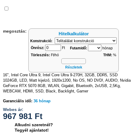
Összehasonlítás
megosztás:
Hitelkalkulátor
Konstrukció:
Önrész:
Ft
Futamidő:
hónap
Törlesztés:
Ft/hó
THM:
%
Részletek
16", Intel Core Ultra 9, Intel Core Ultra 9-270H, 32GB, DDR5, SSD
1024GB, LED, Matt kijelző, 1920x1200, No OS, NO DVD!, AUDIO, Nvidia
GeForce RTX 5070 8GB, WLAN, Gigabit, Bluetooth, 2xUSB, 2,5Kg,
WEBCAM, HDMI, SSD, Black, Backlight, Gamer
Garanciális idő:
36 hónap
Webes ár:
967 981
Ft
Alkudni szeretnél?
Tegyél ajánlatot!