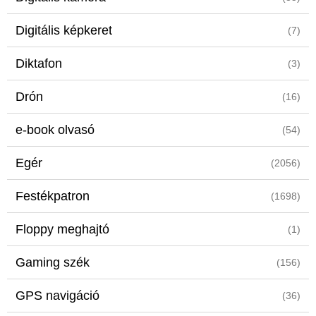
Digitális képkeret
(7)
Diktafon
(3)
Drón
(16)
e-book olvasó
(54)
Egér
(2056)
Festékpatron
(1698)
Floppy meghajtó
(1)
Gaming szék
(156)
GPS navigáció
(36)