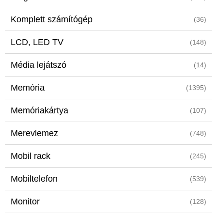
Komplett számítógép
(36)
LCD, LED TV
(148)
Média lejátszó
(14)
Memória
(1395)
Memóriakártya
(107)
Merevlemez
(748)
Mobil rack
(245)
Mobiltelefon
(539)
Monitor
(128)