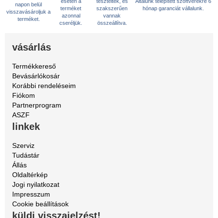
esetén a
teszteltek, és
Általunk telepített szoftverekre 6
napon belül
terméket
szakszerűen
hónap garanciát vállalunk.
visszavásároljuk a
azonnal
vannak
terméket.
cseréljük.
összeállítva.
vásárlás
Termékkereső
Bevásárlókosár
Korábbi rendeléseim
Fiókom
Partnerprogram
ASZF
linkek
Szerviz
Tudástár
Állás
Oldaltérkép
Jogi nyilatkozat
Impresszum
Cookie beállítások
küldj visszajelzést!