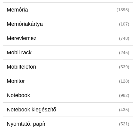
Memória
(1395)
Memóriakártya
(107)
Merevlemez
(748)
Mobil rack
(245)
Mobiltelefon
(539)
Monitor
(128)
Notebook
(982)
Notebook kiegészítő
(435)
Nyomtató, papír
(521)