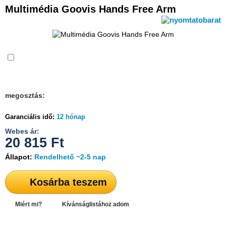
Multimédia Goovis Hands Free Arm
Összehasonlítás
megosztás:
Garanciális idő:
12 hónap
Webes ár:
20 815
Ft
Állapot:
Rendelhető ~2-5 nap
Kosárba teszem
Miért mi?
Kívánságlistához adom