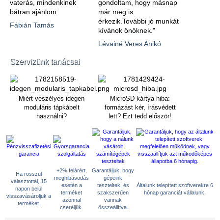
vaterás, mindenkinek
gondoltam, hogy másnap
bátran ajánlom.
már meg is
érkezik.További jó munkát
Fábián Tamás
kívánok önöknek."
Lévainé Veres Anikó
Szervizünk tanácsai
Miért veszélyes idegen
MicroSD kártya hiba:
moduláris tápkábelt
formázást kér, írásvédett
használni?
lett? Ezt tedd először!
+2% felárért,
Garantáljuk, hogy
Ha rosszul
meghibásodás
gépeink
választottál, 15
esetén a
teszteltek, és
Általunk telepített szoftverekre 6
napon belül
terméket
szakszerűen
hónap garanciát vállalunk.
visszavásároljuk a
azonnal
vannak
terméket.
cseréljük.
összeállítva.