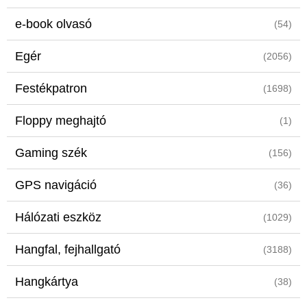
e-book olvasó
(54)
Egér
(2056)
Festékpatron
(1698)
Floppy meghajtó
(1)
Gaming szék
(156)
GPS navigáció
(36)
Hálózati eszköz
(1029)
Hangfal, fejhallgató
(3188)
Hangkártya
(38)