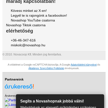
maradj kapcsolatban!
Kövess minket az X-en!
Legyél te is rajongónk a facebookon!
Novashop YouTube csatorna
Novashop Tiktok csatorna
elérhetőség
+36-46-347-616
miskolc@novashop.hu
© 2010. Novacoop Kft. Minden jog fenntartva.
A védelmet a Google reCAPTCHA biztosítja. A Google
Adatvédelmi irányelvei
és
Általános Szerződési Feltételei
érvényesek.
Partnereink
Árukereső, a hiteles vásárlási kalauz
Segíts a Novashopnak jobbá válni!
Weboldalunk az alapvető működéshez szükséges