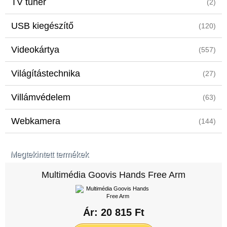
TV tuner
(2)
USB kiegészítő
(120)
Videokártya
(557)
Világítástechnika
(27)
Villámvédelem
(63)
Webkamera
(144)
Megtekintett termékek
Multimédia Goovis Hands Free Arm
Ár: 20 815 Ft