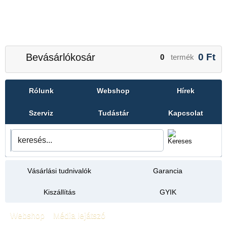
Bevásárlókosár
0
Ft
0
termék
Rólunk
Webshop
Hírek
Szerviz
Tudástár
Kapcsolat
Vásárlási tudnivalók
Garancia
Kiszállítás
GYIK
Webshop
»
Média lejátszó