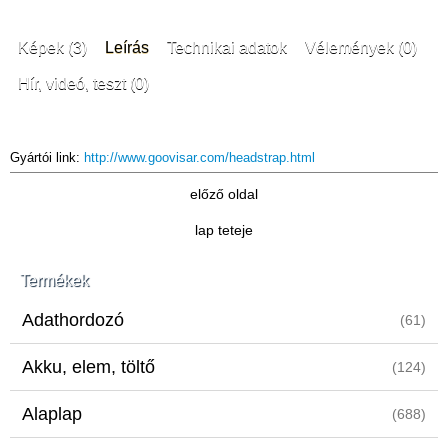
Képek (3)
Leírás
Technikai adatok
Vélemények (0)
Hír, videó, teszt (0)
Gyártói link:
http://www.goovisar.com/headstrap.html
előző oldal
lap teteje
Termékek
Adathordozó
(61)
Akku, elem, töltő
(124)
Alaplap
(688)