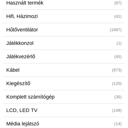
Használt termék
(87)
Hifi, Házimozi
(41)
Hűtőventilátor
(1687)
Játékkonzol
(1)
Játékvezérlő
(45)
Kábel
(873)
Kiegészítő
(120)
Komplett számítógép
(36)
LCD, LED TV
(148)
Média lejátszó
(14)