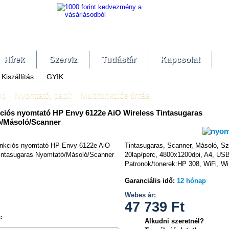
Hírek
Szerviz
Tudástár
Kapcsolat
Kiszállítás
GYIK
op
»
Nyomtató, papír
»
Multifunkciós tintás
kciós nyomtató HP Envy 6122e AiO Wireless Tintasugaras
/Másoló/Scanner
Tintasugaras, Scanner, Másoló, Sz
20lap/perc, 4800x1200dpi, A4, USB
Patronok/tonerek:HP 308, WiFi, WiF
hasonlítás
Garanciális idő:
12 hónap
Webes ár:
47 739
Ft
:
Alkudni szeretnél?