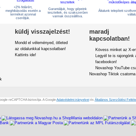
5
+2% felárért,
Garantáljuk, hogy gépeink
meghibásodás esetén a
Általunk telepített szoftv
teszteltek, és szakszerűen
terméket azonnal
vállal
vannak összeállítva.
cseréljük.
küldj visszajelzést!
maradj
kapcsolatban!
Mondd el véleményed, ötleted
az oldalunkkal kapcsolatban!
Kövess minket az X-en
Kattints ide!
Legyél te is rajongónk 
facebookon!
Novashop YouTube csa
Novashop Tiktok csatorna
ok
oogle reCAPTCHA biztosítja. A Google
Adatvédelmi irányelvei
és
Általános Szerződési Feltéte