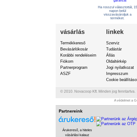
Ha rosszul választottál, 1
napon belül
visszavásároljuk a
terméket.
vásárlás
linkek
Termékkereső
Szerviz
Bevásárlókosár
Tudástár
Korábbi rendeléseim
Állás
Fiókom
Oldaltérkép
Partnerprogram
Jogi nyilatkozat
ASZF
Impresszum
Cookie beállítás
© 2010. Novacoop Kft. Minden jog fenntartva.
A védelmet a G
Partnereink
Árukereső, a hiteles
vásárlási kalauz