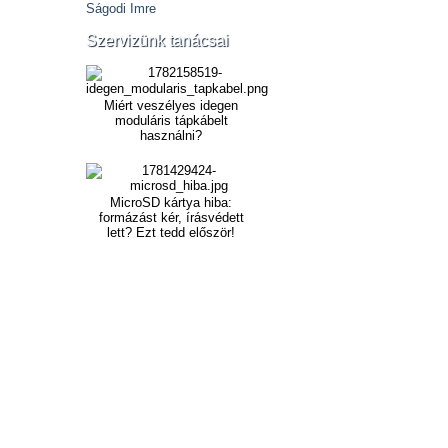
Ságodi Imre
Szervizünk tanácsai
Miért veszélyes idegen
moduláris tápkábelt
használni?
MicroSD kártya hiba:
formázást kér, írásvédett
lett? Ezt tedd először!