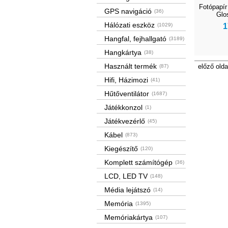
Fotópapí
GPS navigáció
(36)
Glo
Hálózati eszköz
(1029)
1
Hangfal, fejhallgató
(3189)
Hangkártya
(38)
Használt termék
előző olda
(87)
Hifi, Házimozi
(41)
Hűtőventilátor
(1687)
Játékkonzol
(1)
Játékvezérlő
(45)
Kábel
(873)
Kiegészítő
(120)
Komplett számítógép
(36)
LCD, LED TV
(148)
Média lejátszó
(14)
Memória
(1395)
Memóriakártya
(107)