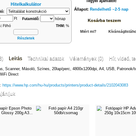
Tegyél ajánlatot!
Hitelkalkulátor
Állapot:
Rendelhető ~2-5 nap
ió:
Ft
Futamidő:
hónap
Kosárba teszem
s:
Ft/hó
THM:
%
Miért mi?
Kívánságlistáh
Részletek
3)
Leírás
Technikai adatok
Vélemények (0)
Hír, videó, te
as, Scanner, Másoló, Színes, 20lap/perc, 4800x1200dpi, A4, USB, Patronok/
WiFi Direct
k:
https://www.hp.com/hu-hu/products/printers/product-details/2102043083
jánljuk