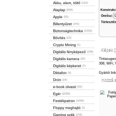
Akku, elem, töltő
(124)
Alaplap
Konstrukc
(688)
Önrész:
Apple
(53)
Törleszté
Billentyűzet
(191)
Biztonságtechnika
(1526)
Bővítés
(13)
Crypto Mining
(1)
Képek (
Digitális fényképező
(258)
Digitális kamera
Tintasugar
(35)
308, WiFi, 
Digitális képkeret
(7)
Diktafon
Gyártói lin
(3)
Drón
Hozzá a
(16)
e-book olvasó
(54)
Egér
(2056)
Festékpatron
(1698)
Floppy meghajtó
(1)
Gaming szék
(156)