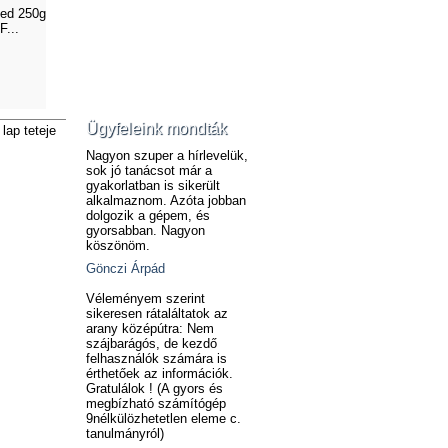
ced 250g
...
Ügyfeleink mondták
lap teteje
Nagyon szuper a hírlevelük,
sok jó tanácsot már a
gyakorlatban is sikerült
alkalmaznom. Azóta jobban
dolgozik a gépem, és
gyorsabban. Nagyon
köszönöm.
Gönczi Árpád
Véleményem szerint
sikeresen rátaláltatok az
arany középútra: Nem
szájbarágós, de kezdő
felhasználók számára is
érthetőek az információk.
Gratulálok ! (A gyors és
megbízható számítógép
9nélkülözhetetlen eleme c.
tanulmányról)