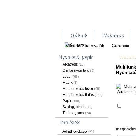
Rólunk
Webshop
Vásárlási tudnivalók
Garancia
Websh
Nyomtató, papír
Alkatrész
(10)
Multifun
Címke nyomtató
(3)
Nyomtató
Lézer
(66)
Mátrix
(5)
Multifunkciós lézer
(99)
Multifunkciós tintás
(142)
Papír
(156)
Össze
Szalag, címke
(16)
Tintasugaras
(24)
Termékek
megosztás
Adathordozó
(61)