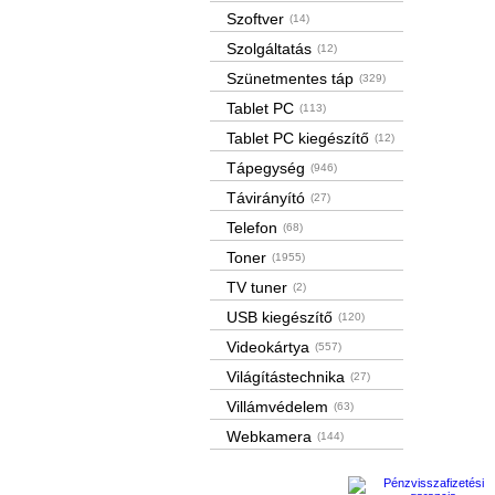
Szoftver
(14)
Szolgáltatás
(12)
Szünetmentes táp
(329)
Tablet PC
(113)
Tablet PC kiegészítő
(12)
Tápegység
(946)
Távirányító
(27)
Telefon
(68)
Toner
(1955)
TV tuner
(2)
USB kiegészítő
(120)
Videokártya
(557)
Világítástechnika
(27)
Villámvédelem
(63)
Webkamera
(144)