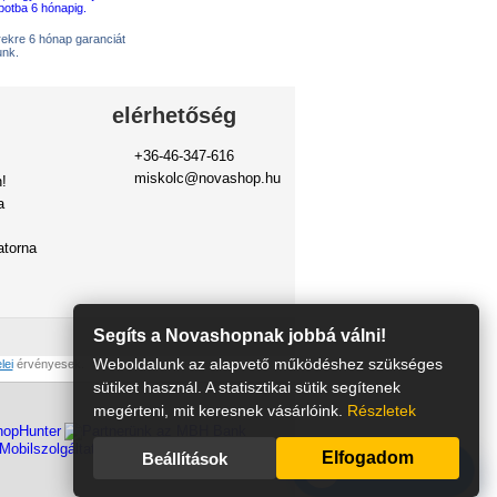
erekre 6 hónap garanciát
unk.
elérhetőség
+36-46-347-616
miskolc@novashop.hu
!
a
torna
Segíts a Novashopnak jobbá válni!
Weboldalunk az alapvető működéshez szükséges
lei
érvényesek.
sütiket használ. A statisztikai sütik segítenek
megérteni, mit keresnek vásárlóink.
Részletek
Elfogadom
Beállítások
m
Kérdésed van?