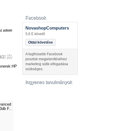
Facebook
NovashopComputers
oz adom
5,6 E követő
Oldal követése
A legfrissebb Facebook
szt (0)
posztok megjelenítéséhez
marketing sütik elfogadása
tonerek:HP
szükséges.
Ingyenes tanulmányok