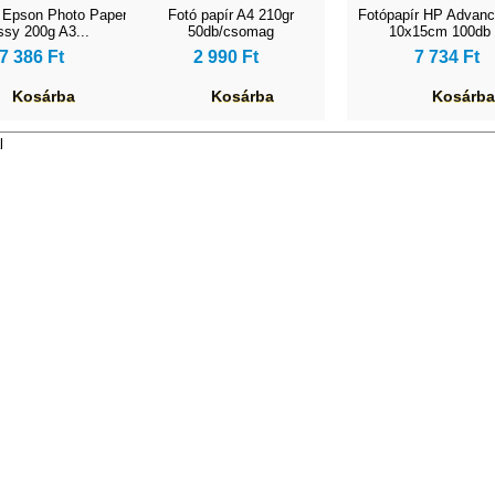
r Epson Photo Paper
Fotó papír A4 210gr
Fotópapír HP Advan
ssy 200g A3...
50db/csomag
10x15cm 100db F
7 386 Ft
2 990 Ft
7 734 Ft
Kosárba
Kosárba
Kosárba
l