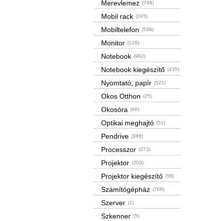
Merevlemez
(748)
Mobil rack
(245)
Mobiltelefon
(539)
Monitor
(128)
Notebook
(982)
Notebook kiegészítő
(435)
Nyomtató, papír
(521)
Okos Otthon
(25)
Okosóra
(66)
Optikai meghajtó
(51)
Pendrive
(346)
Processzor
(273)
Projektor
(203)
Projektor kiegészítő
(59)
Számítógépház
(768)
Szerver
(1)
Szkenner
(5)