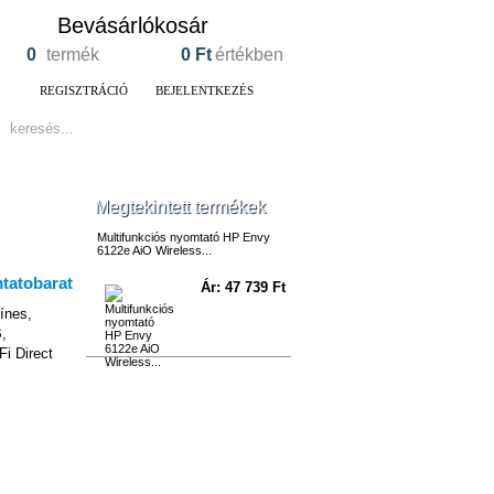
Bevásárlókosár
0
termék
0
Ft
értékben
REGISZTRÁCIÓ
BEJELENTKEZÉS
Megtekintett termékek
Multifunkciós nyomtató HP Envy
6122e AiO Wireless...
Ár: 47 739 Ft
ínes,
,
i Direct