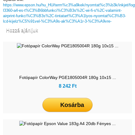
https://www.epson.hu/hu_HU/term%c3%a9kek/nyomtat%c3%b3k/inkjet/fo
l3360-a4-es-t%C3%B6bbfunkci%C3%B3s%2C-wi-fi-s%2C-valamint-
airprint-funkci%C3%B3s%2C-tintatart%C3%A1lyos-nyomtat%C3%B3-
lcd-kijelz%C5%91vel-%C3%A9s-ak%C3%A1r-3-%C3%A9vre-
Hozzá ajánljuk
Fotópapír ColorWay PGE1805004R 180g 10x15 ...
8 242 Ft
Kosárba