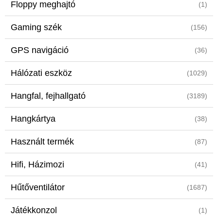
Floppy meghajtó
(1)
Gaming szék
(156)
GPS navigáció
(36)
Hálózati eszköz
(1029)
Hangfal, fejhallgató
(3189)
Hangkártya
(38)
Használt termék
(87)
Hifi, Házimozi
(41)
Hűtőventilátor
(1687)
Játékkonzol
(1)