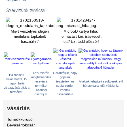
Szervizünk tanácsai
Miért veszélyes idegen
MicroSD kártya hiba:
moduláris tápkábelt
formázást kér, írásvédett
használni?
lett? Ezt tedd először!
+2% felárért,
Garantáljuk, hogy
Ha rosszul
meghibásodás
gépeink
választottál, 15
esetén a
teszteltek, és
Általunk telepített szoftverekre 6
napon belül
terméket
szakszerűen
hónap garanciát vállalunk.
visszavásároljuk a
azonnal
vannak
terméket.
cseréljük.
összeállítva.
vásárlás
Termékkereső
Bevásárlókosár