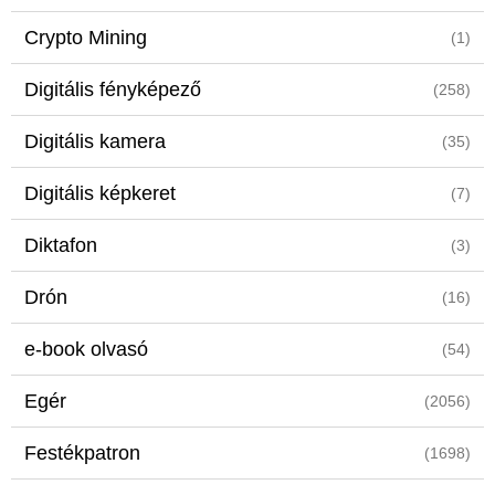
Crypto Mining
(1)
Digitális fényképező
(258)
Digitális kamera
(35)
Digitális képkeret
(7)
Diktafon
(3)
Drón
(16)
e-book olvasó
(54)
Egér
(2056)
Festékpatron
(1698)