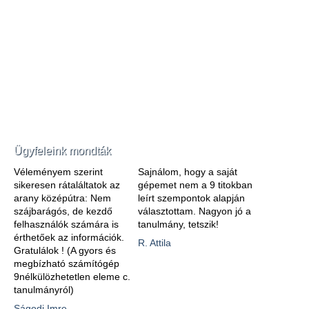
Ügyfeleink mondták
Véleményem szerint
Sajnálom, hogy a saját
sikeresen rátaláltatok az
gépemet nem a 9 titokban
arany középútra: Nem
leírt szempontok alapján
szájbarágós, de kezdő
választottam. Nagyon jó a
felhasználók számára is
tanulmány, tetszik!
érthetőek az információk.
R. Attila
Gratulálok ! (A gyors és
megbízható számítógép
9nélkülözhetetlen eleme c.
tanulmányról)
Ságodi Imre