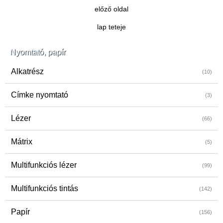
előző oldal
lap teteje
Nyomtató, papír
Alkatrész
(10)
Címke nyomtató
(3)
Lézer
(66)
Mátrix
(5)
Multifunkciós lézer
(99)
Multifunkciós tintás
(142)
Papír
(156)