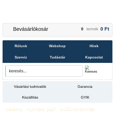
Bevásárlókosár
0
Ft
0
termék
Rólunk
Webshop
Hírek
Szerviz
Tudástár
Kapcsolat
Vásárlási tudnivalók
Garancia
Kiszállítás
GYIK
Webshop
»
Nyomtató, papír
»
Multifunkciós tintás