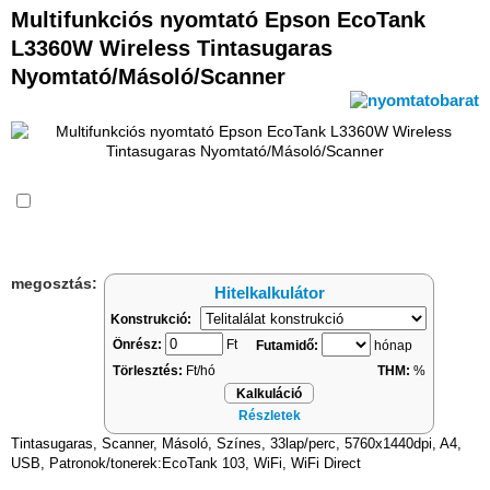
Multifunkciós nyomtató Epson EcoTank
L3360W Wireless Tintasugaras
Nyomtató/Másoló/Scanner
Összehasonlítás
megosztás:
Hitelkalkulátor
Konstrukció:
Önrész:
Ft
Futamidő:
hónap
Törlesztés:
Ft/hó
THM:
%
Kalkuláció
Részletek
Tintasugaras, Scanner, Másoló, Színes, 33lap/perc, 5760x1440dpi, A4,
USB, Patronok/tonerek:EcoTank 103, WiFi, WiFi Direct