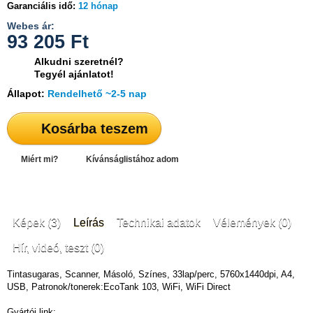
Garanciális idő:
12 hónap
Webes ár:
93 205
Ft
Alkudni szeretnél?
Tegyél ajánlatot!
Állapot:
Rendelhető ~2-5 nap
Kosárba teszem
Miért mi?
Kívánságlistához adom
Képek (3)
Leírás
Technikai adatok
Vélemények (0)
Hír, videó, teszt (0)
Tintasugaras, Scanner, Másoló, Színes, 33lap/perc, 5760x1440dpi, A4,
USB, Patronok/tonerek:EcoTank 103, WiFi, WiFi Direct
Gyártói link: