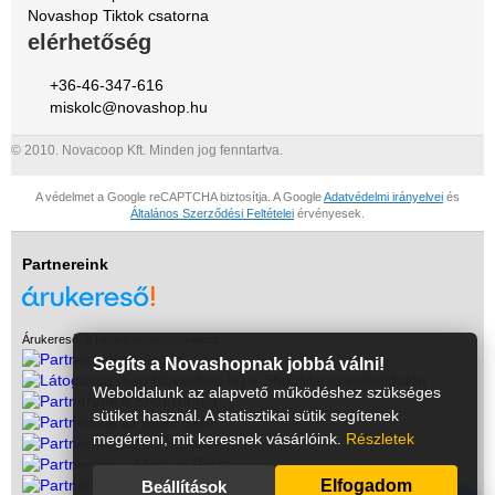
Novashop Tiktok csatorna
elérhetőség
+36-46-347-616
miskolc@novashop.hu
© 2010. Novacoop Kft. Minden jog fenntartva.
A védelmet a Google reCAPTCHA biztosítja. A Google
Adatvédelmi irányelvei
és
Általános Szerződési Feltételei
érvényesek.
Partnereink
Árukereső, a hiteles vásárlási kalauz
Segíts a Novashopnak jobbá válni!
Weboldalunk az alapvető működéshez szükséges
sütiket használ. A statisztikai sütik segítenek
megérteni, mit keresnek vásárlóink.
Részletek
Elfogadom
Beállítások