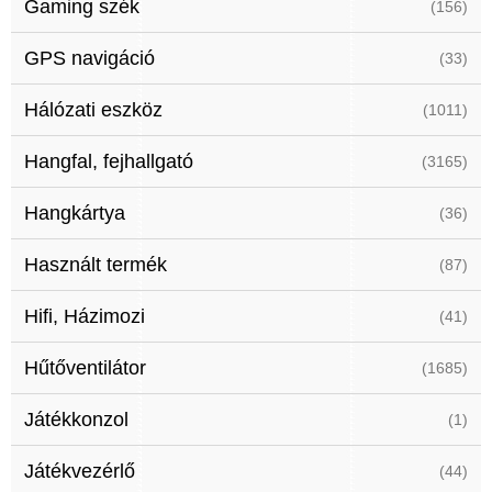
Gaming szék
(156)
GPS navigáció
(33)
Hálózati eszköz
(1011)
Hangfal, fejhallgató
(3165)
Hangkártya
(36)
Használt termék
(87)
Hifi, Házimozi
(41)
Hűtőventilátor
(1685)
Játékkonzol
(1)
Játékvezérlő
(44)