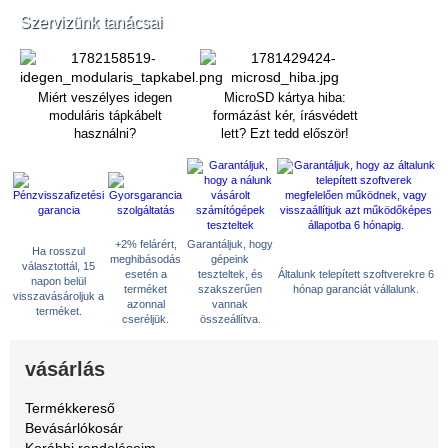
Szervizünk tanácsai
Miért veszélyes idegen
MicroSD kártya hiba:
moduláris tápkábelt
formázást kér, írásvédett
használni?
lett? Ezt tedd először!
+2% felárért,
Garantáljuk, hogy
Ha rosszul
meghibásodás
gépeink
választottál, 15
esetén a
teszteltek, és
Általunk telepített szoftverekre 6
napon belül
terméket
szakszerűen
hónap garanciát vállalunk.
visszavásároljuk a
azonnal
vannak
terméket.
cseréljük.
összeállítva.
vásárlás
Termékkereső
Bevásárlókosár