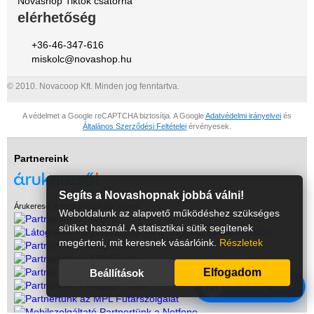
Novashop Tiktok csatorna
elérhetőség
+36-46-347-616
miskolc@novashop.hu
© 2010. Novacoop Kft. Minden jog fenntartva.
A védelmet a Google reCAPTCHA biztosítja. A Google
Adatvédelmi irányelvei
és
Általános Szerződési Feltételei
érvényesek.
Partnereink
Segíts a Novashopnak jobbá válni!
Árukereső, a hiteles vásárlási kalauz
Weboldalunk az alapvető működéshez szükséges
sütiket használ. A statisztikai sütik segítenek
megérteni, mit keresnek vásárlóink.
Részletek
Elfogadom
Beállítások
m
Kérdésed van?