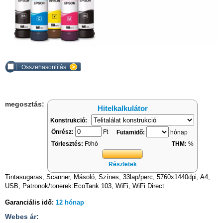
Összehasonlítás
megosztás:
Hitelkalkulátor
Konstrukció:
Önrész:
Ft
Futamidő:
hónap
Törlesztés:
Ft/hó
THM:
%
Részletek
Tintasugaras, Scanner, Másoló, Színes, 33lap/perc, 5760x1440dpi, A4,
USB, Patronok/tonerek:EcoTank 103, WiFi, WiFi Direct
Garanciális idő:
12 hónap
Webes ár: