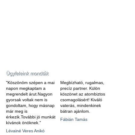
Ügyfeleink mondták
"Köszönöm szépen a mai
Megbízható, rugalmas,
napon megkaptam a
precíz partner. Külön
megrendelt árut.Nagyon
köszönet az atombiztos
gyorsak voltak nem is
csomagolásért! Kiváló
gondoltam, hogy másnap
vaterás, mindenkinek
már meg is
bátran ajánlom.
érkezik.További jó munkát
Fábián Tamás
kívánok önöknek."
Lévainé Veres Anikó