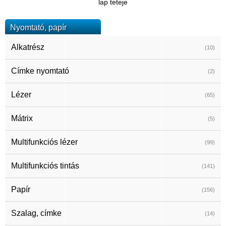
lap teteje
Nyomtató, papír
Alkatrész
(10)
Címke nyomtató
(2)
Lézer
(65)
Mátrix
(5)
Multifunkciós lézer
(99)
Multifunkciós tintás
(141)
Papír
(156)
Szalag, címke
(14)