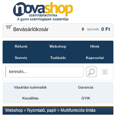
Bevásárlókosár
0
Ft
0
termék
Rólunk
Webshop
Hírek
Szerviz
Tudástár
Kapcsolat
Vásárlási tudnivalók
Garancia
Kiszállítás
GYIK
Webshop
»
Nyomtató, papír
»
Multifunkciós tintás