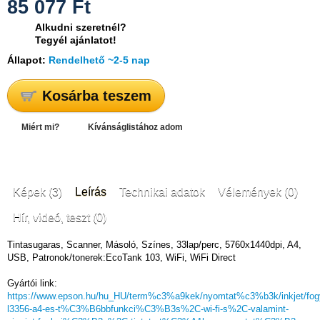
85 077
Ft
Alkudni szeretnél?
Tegyél ajánlatot!
Állapot:
Rendelhető ~2-5 nap
Kosárba teszem
Miért mi?
Kívánságlistához adom
Képek (3)
Leírás
Technikai adatok
Vélemények (0)
Hír, videó, teszt (0)
Tintasugaras, Scanner, Másoló, Színes, 33lap/perc, 5760x1440dpi, A4,
USB, Patronok/tonerek:EcoTank 103, WiFi, WiFi Direct
Gyártói link:
https://www.epson.hu/hu_HU/term%c3%a9kek/nyomtat%c3%b3k/inkjet/fo
l3356-a4-es-t%C3%B6bbfunkci%C3%B3s%2C-wi-fi-s%2C-valamint-