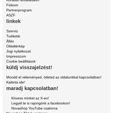
Korábbi rendeléseim
Fiókom
Partnerprogram
ASZF
linkek
Szerviz
Tudástár
Állás
Oldaltérkép
Jogi nyilatkozat
Impresszum
Cookie beállítások
küldj visszajelzést!
Mondd el véleményed, ötleted az oldalunkkal kapcsolatban!
Kattints ide!
maradj kapcsolatban!
Kövess minket az X-en!
Legyél te is rajongónk a facebookon!
Novashop YouTube csatorna