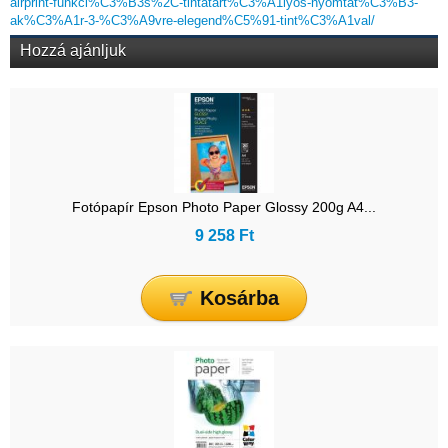
airprint-funkci%C3%B3s%2C-tintatart%C3%A1lyos-nyomtat%C3%B3-
ak%C3%A1r-3-%C3%A9vre-elegend%C5%91-tint%C3%A1val/
Hozzá ajánljuk
Fotópapír Epson Photo Paper Glossy 200g A4...
9 258 Ft
Kosárba