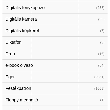
Digitális fényképező
(258)
Digitális kamera
(35)
Digitális képkeret
(7)
Diktafon
(3)
Drón
(16)
e-book olvasó
(54)
Egér
(2031)
Festékpatron
(1663)
Floppy meghajtó
(1)