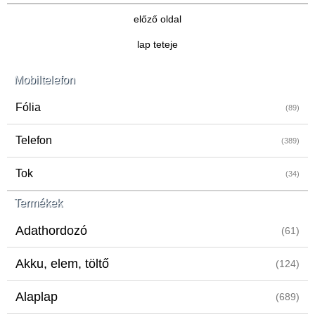
előző oldal
lap teteje
Mobiltelefon
Fólia
(89)
Telefon
(389)
Tok
(34)
Termékek
Adathordozó
(61)
Akku, elem, töltő
(124)
Alaplap
(689)