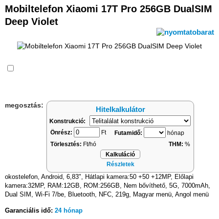
Mobiltelefon Xiaomi 17T Pro 256GB DualSIM
Deep Violet
Összehasonlítás
megosztás:
Hitelkalkulátor
Konstrukció:
Önrész:
Ft
Futamidő:
hónap
Törlesztés:
Ft/hó
THM:
%
Kalkuláció
Részletek
okostelefon, Android, 6,83", Hátlapi kamera:50 +50 +12MP, Előlapi
kamera:32MP, RAM:12GB, ROM:256GB, Nem bővíthető, 5G, 7000mAh,
Dual SIM, Wi-Fi 7/be, Bluetooth, NFC, 219g, Magyar menü, Angol menü
Garanciális idő:
24 hónap