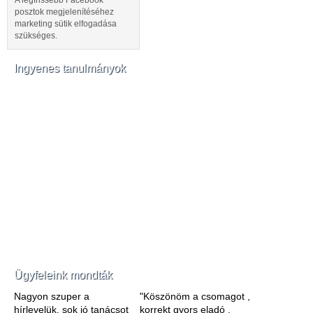
A legfrissebb Facebook
posztok megjelenítéséhez
marketing sütik elfogadása
szükséges.
Ingyenes tanulmányok
Ügyfeleink mondták
Nagyon szuper a
"Köszönöm a csomagot ,
hírlevelük, sok jó tanácsot
korrekt gyors eladó ,