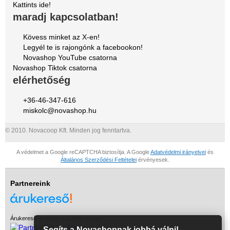
Kattints ide!
maradj kapcsolatban!
Kövess minket az X-en!
Legyél te is rajongónk a facebookon!
Novashop YouTube csatorna
Novashop Tiktok csatorna
elérhetőség
+36-46-347-616
miskolc@novashop.hu
© 2010. Novacoop Kft. Minden jog fenntartva.
A védelmet a Google reCAPTCHA biztosítja. A Google
Adatvédelmi irányelvei
és
Általános Szerződési Feltételei
érvényesek.
Partnereink
Árukereső, a hiteles vásárlási kalauz
Segíts a Novashopnak jobbá válni!