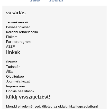
cseréljük.
összeállítva.
vásárlás
Termékkereső
Bevásárlókosár
Korábbi rendeléseim
Fiókom
Partnerprogram
ASZF
linkek
Szerviz
Tudástár
Állás
Oldaltérkép
Jogi nyilatkozat
Impresszum
Cookie beállítások
küldj visszajelzést!
Mondd el véleményed, ötleted az oldalunkkal kapcsolatban!