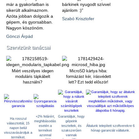
már a gyakorlatban is
bárkinek nyugodt szívvel
sikerült alkalmaznom.
ajánlom :)"
Azóta jobban dolgozik a
Szabó Krisztofer
gépem, és gyorsabban.
Nagyon köszönöm.
Gönczi Árpád
Szervizünk tanácsai
Miért veszélyes idegen
MicroSD kártya hiba:
moduláris tápkábelt
formázást kér, írásvédett
használni?
lett? Ezt tedd először!
+2% felárért,
Garantáljuk, hogy
Ha rosszul
meghibásodás
gépeink
választottál, 15
esetén a
teszteltek, és
Általunk telepített szoftverekre 6
napon belül
terméket
szakszerűen
hónap garanciát vállalunk.
visszavásároljuk a
azonnal
vannak
terméket.