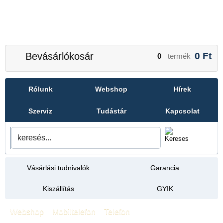
Bevásárlókosár
0
Ft
0
termék
Rólunk
Webshop
Hírek
Szerviz
Tudástár
Kapcsolat
Vásárlási tudnivalók
Garancia
Kiszállítás
GYIK
Webshop
»
Mobiltelefon
»
Telefon