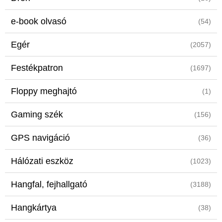
e-book olvasó
(54)
Egér
(2057)
Festékpatron
(1697)
Floppy meghajtó
(1)
Gaming szék
(156)
GPS navigáció
(36)
Hálózati eszköz
(1023)
Hangfal, fejhallgató
(3188)
Hangkártya
(38)