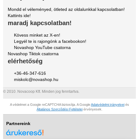
Mondd el véleményed, ötleted az oldalunkkal kapcsolatban!
Kattints ide!
maradj kapcsolatban!
Kövess minket az X-en!
Legyél te is rajongónk a facebookon!
Novashop YouTube csatorna
Novashop Tiktok csatorna
elérhetőség
+36-46-347-616
miskolc@novashop.hu
© 2010. Novacoop Kft. Minden jog fenntartva.
A védelmet a Google reCAPTCHA biztosítja. A Google
Adatvédelmi irányelvei
és
Általános Szerződési Feltételei
érvényesek.
Partnereink