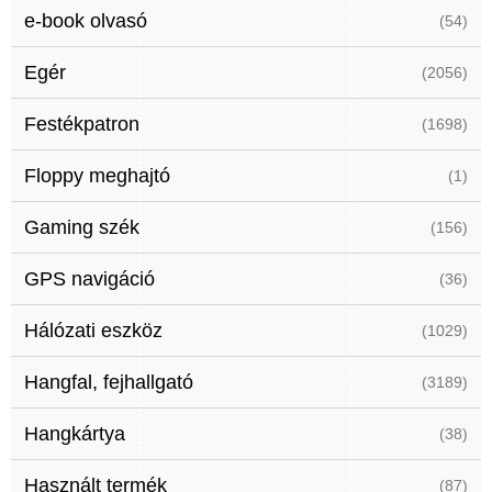
e-book olvasó
(54)
Egér
(2056)
Festékpatron
(1698)
Floppy meghajtó
(1)
Gaming szék
(156)
GPS navigáció
(36)
Hálózati eszköz
(1029)
Hangfal, fejhallgató
(3189)
Hangkártya
(38)
Használt termék
(87)