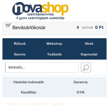
Bevásárlókosár
0
Ft
0
termék
Rólunk
Webshop
Hírek
Szerviz
Tudástár
Kapcsolat
Vásárlási tudnivalók
Garancia
Kiszállítás
GYIK
Webshop
»
Mobiltelefon
»
Telefon