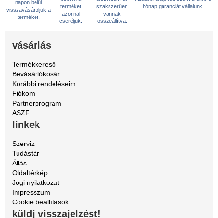
napon belül
terméket
szakszerűen
hónap garanciát vállalunk.
visszavásároljuk a
azonnal
vannak
terméket.
cseréljük.
összeállítva.
vásárlás
Termékkereső
Bevásárlókosár
Korábbi rendeléseim
Fiókom
Partnerprogram
ASZF
linkek
Szerviz
Tudástár
Állás
Oldaltérkép
Jogi nyilatkozat
Impresszum
Cookie beállítások
küldj visszajelzést!