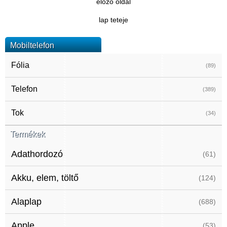
előző oldal
lap teteje
Mobiltelefon
Fólia
(89)
Telefon
(389)
Tok
(34)
Termékek
Adathordozó
(61)
Akku, elem, töltő
(124)
Alaplap
(688)
Apple
(53)