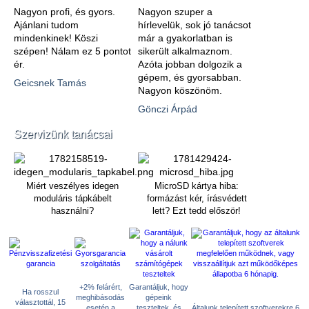
Nagyon profi, és gyors.
Nagyon szuper a
Ajánlani tudom
hírlevelük, sok jó tanácsot
mindenkinek! Köszi
már a gyakorlatban is
szépen! Nálam ez 5 pontot
sikerült alkalmaznom.
ér.
Azóta jobban dolgozik a
gépem, és gyorsabban.
Geicsnek Tamás
Nagyon köszönöm.
Gönczi Árpád
Szervizünk tanácsai
Miért veszélyes idegen
MicroSD kártya hiba:
moduláris tápkábelt
formázást kér, írásvédett
használni?
lett? Ezt tedd először!
+2% felárért,
Garantáljuk, hogy
Ha rosszul
meghibásodás
gépeink
választottál, 15
esetén a
teszteltek, és
Általunk telepített szoftverekre 6