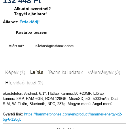
132 448
Ft
Alkudni szeretnél?
Tegyél ajánlatot!
Állapot:
Érdeklődj!
Kosárba teszem
Miért mi?
Kívánságlistához adom
Képek (1)
Leírás
Technikai adatok
Vélemények (0)
Hír, videó, teszt (0)
okostelefon, Android, 6,1", Hátlapi kamera:50 +20MP, Előlapi
kamera:8MP, RAM:6GB, ROM:128GB, MicroSD, 5G, 5000mAh, Dual
SIM, Wi-Fi 4/n, Bluetooth, NFC, 287g, Magyar menü, Angol menü
Gyártói link:
https://hammerphones.com/en/product/hammer-energy-x2-
5g-6-128gb