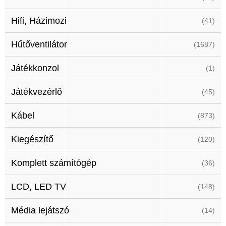
Hifi, Házimozi
(41)
Hűtőventilátor
(1687)
Játékkonzol
(1)
Játékvezérlő
(45)
Kábel
(873)
Kiegészítő
(120)
Komplett számítógép
(36)
LCD, LED TV
(148)
Média lejátszó
(14)