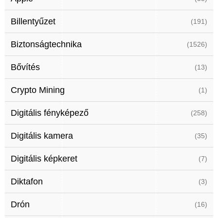
Billentyűzet
(191)
Biztonságtechnika
(1526)
Bővítés
(13)
Crypto Mining
(1)
Digitális fényképező
(258)
Digitális kamera
(35)
Digitális képkeret
(7)
Diktafon
(3)
Drón
(16)