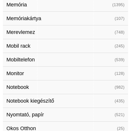
Memória
(1395)
Memóriakártya
(107)
Merevlemez
(748)
Mobil rack
(245)
Mobiltelefon
(539)
Monitor
(128)
Notebook
(982)
Notebook kiegészítő
(435)
Nyomtató, papír
(521)
Okos Otthon
(25)