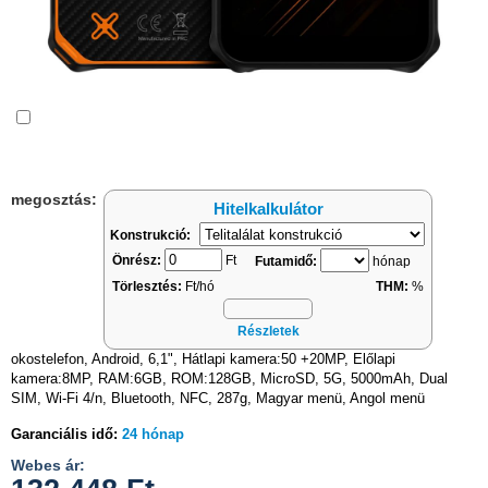
Összehasonlítás
megosztás:
Hitelkalkulátor
Konstrukció:
Önrész:
Ft
Futamidő:
hónap
Törlesztés:
Ft/hó
THM:
%
Részletek
okostelefon, Android, 6,1", Hátlapi kamera:50 +20MP, Előlapi
kamera:8MP, RAM:6GB, ROM:128GB, MicroSD, 5G, 5000mAh, Dual
SIM, Wi-Fi 4/n, Bluetooth, NFC, 287g, Magyar menü, Angol menü
Garanciális idő:
24 hónap
Webes ár: