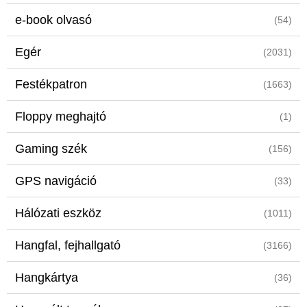
e-book olvasó
(54)
Egér
(2031)
Festékpatron
(1663)
Floppy meghajtó
(1)
Gaming szék
(156)
GPS navigáció
(33)
Hálózati eszköz
(1011)
Hangfal, fejhallgató
(3166)
Hangkártya
(36)