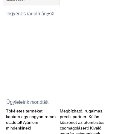
Ingyenes tanulmányok
Ügyfeleink mondták
Tökéletes terméket
Megbízható, rugalmas,
kaptam egy nagyon remek
precíz partner. Külön
eladótól! Ajánlom
köszönet az atombiztos
mindenkinek!
csomagolásért! Kiváló
vaterás, mindenkinek