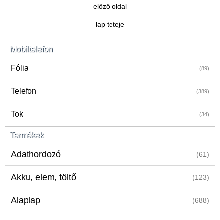
előző oldal
lap teteje
Mobiltelefon
Fólia
(89)
Telefon
(389)
Tok
(34)
Termékek
Adathordozó
(61)
Akku, elem, töltő
(123)
Alaplap
(688)