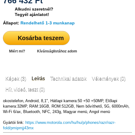
766 432
Ft
Alkudni szeretnél?
Tegyél ajánlatot!
Állapot:
Rendelhető 1-3 munkanap
Kosárba teszem
Miért mi?
Kívánságlistához adom
Képek (3)
Leírás
Technikai adatok
Vélemények (0)
Hír, videó, teszt (0)
okostelefon, Android, 8,1", Hátlapi kamera:50 +50 +50MP, Előlapi
kamera:32MP, RAM:16GB, ROM:512GB, Nem bővíthető, 5G, 6000mAh,
Wi-Fi 6/ax, Bluetooth, NFC, 243g, Magyar menü, Angol menü
Gyártói link:
https://www.motorola.com/hu/hu/p/phones/razr/razr-
fold/pmipmjj43mx