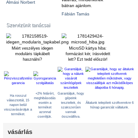
Almási Norbert
bátran ajánlom.
Fábián Tamás
Szervizünk tanácsai
Miért veszélyes idegen
MicroSD kártya hiba:
moduláris tápkábelt
formázást kér, írásvédett
használni?
lett? Ezt tedd először!
+2% felárért,
Garantáljuk, hogy
Ha rosszul
meghibásodás
gépeink
választottál, 15
esetén a
teszteltek, és
Általunk telepített szoftverekre 6
napon belül
terméket
szakszerűen
hónap garanciát vállalunk.
visszavásároljuk a
azonnal
vannak
terméket.
cseréljük.
összeállítva.
vásárlás