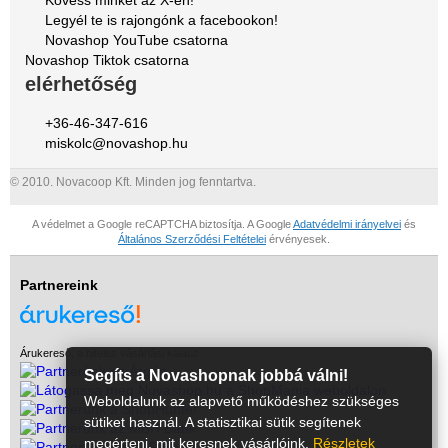
Kövess minket az X-en!
Legyél te is rajongónk a facebookon!
Novashop YouTube csatorna
Novashop Tiktok csatorna
elérhetőség
+36-46-347-616
miskolc@novashop.hu
© 2010. Novacoop Kft. Minden jog fenntartva.
A védelmet a Google reCAPTCHA biztosítja. A Google
Adatvédelmi irányelvei
és
Általános Szerződési Feltételei
érvényesek.
Partnereink
Árukereső, a hiteles vásárlási kalauz
Segíts a Novashopnak jobbá válni!
Weboldalunk az alapvető működéshez szükséges
sütiket használ. A statisztikai sütik segítenek
megérteni, mit keresnek vásárlóink.
Részletek