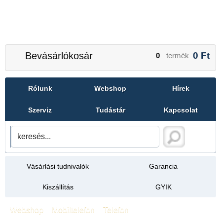
Bevásárlókosár
0
Ft
0
termék
Rólunk
Webshop
Hírek
Szerviz
Tudástár
Kapcsolat
Vásárlási tudnivalók
Garancia
Kiszállítás
GYIK
Webshop
»
Mobiltelefon
»
Telefon