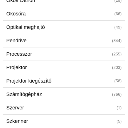
Okos Otthon
(25)
Okosóra
(66)
Optikai meghajtó
(49)
Pendrive
(344)
Processzor
(255)
Projektor
(203)
Projektor kiegészítő
(58)
Számítógépház
(766)
Szerver
(1)
Szkenner
(5)