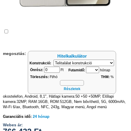
Összehasonlítás
megosztás:
Hitelkalkulátor
Konstrukció:
Önrész:
Ft
Futamidő:
hónap
Törlesztés:
Ft/hó
THM:
%
Részletek
okostelefon, Android, 8,1", Hátlapi kamera:50 +50 +50MP, Előlapi
kamera:32MP, RAM:16GB, ROM:512GB, Nem bővíthető, 5G, 6000mAh,
Wi-Fi 6/ax, Bluetooth, NFC, 243g, Magyar menü, Angol menü
Garanciális idő:
24 hónap
Webes ár: