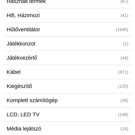
Használt termék
(87)
Hifi, Házimozi
(41)
Hűtőventilátor
(1685)
Játékkonzol
(1)
Játékvezérlő
(44)
Kábel
(871)
Kiegészítő
(120)
Komplett számítógép
(36)
LCD, LED TV
(148)
Média lejátszó
(14)