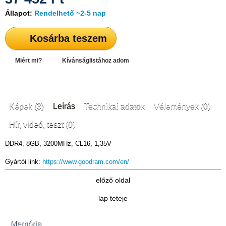
Állapot:
Rendelhető ~2-5 nap
Kosárba teszem
Miért mi?
Kívánságlistához adom
Képek (3)
Leírás
Technikai adatok
Vélemények (0)
Hír, videó, teszt (0)
DDR4, 8GB, 3200MHz, CL16, 1,35V
Gyártói link:
https://www.goodram.com/en/
előző oldal
lap teteje
Memória