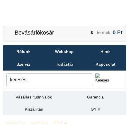
Bevásárlókosár
0
Ft
0
termék
Rólunk
Webshop
Hírek
Szerviz
Tudástár
Kapcsolat
Vásárlási tudnivalók
Garancia
Kiszállítás
GYIK
Webshop
»
Memória
»
DDR 4