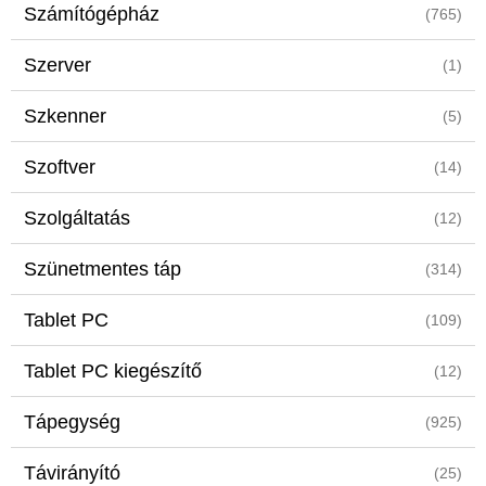
Számítógépház
(765)
Szerver
(1)
Szkenner
(5)
Szoftver
(14)
Szolgáltatás
(12)
Szünetmentes táp
(314)
Tablet PC
(109)
Tablet PC kiegészítő
(12)
Tápegység
(925)
Távirányító
(25)