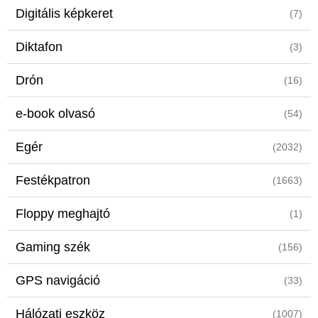
Digitális képkeret
(7)
Diktafon
(3)
Drón
(16)
e-book olvasó
(54)
Egér
(2032)
Festékpatron
(1663)
Floppy meghajtó
(1)
Gaming szék
(156)
GPS navigáció
(33)
Hálózati eszköz
(1007)