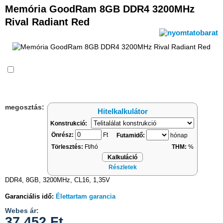
Memória GoodRam 8GB DDR4 3200MHz
Rival Radiant Red
Összehasonlítás
megosztás:
Hitelkalkulátor
Konstrukció:
Önrész:
Ft
Futamidő:
hónap
Törlesztés:
Ft/hó
THM:
%
Kalkuláció
Részletek
DDR4, 8GB, 3200MHz, CL16, 1,35V
Garanciális idő:
Élettartam garancia
Webes ár:
37 452
Ft