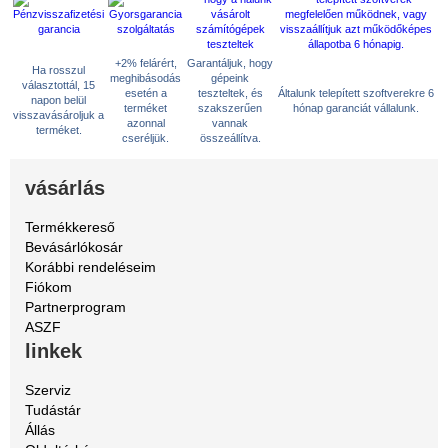
+2% felárért,
Garantáljuk, hogy
Ha rosszul
meghibásodás
gépeink
választottál, 15
esetén a
teszteltek, és
Általunk telepített szoftverekre 6
napon belül
terméket
szakszerűen
hónap garanciát vállalunk.
visszavásároljuk a
azonnal
vannak
terméket.
cseréljük.
összeállítva.
vásárlás
Termékkereső
Bevásárlókosár
Korábbi rendeléseim
Fiókom
Partnerprogram
ASZF
linkek
Szerviz
Tudástár
Állás