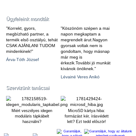
Ügyfeleink mondták
"Korrekt, gyors,
"Köszönöm szépen a mai
megbízható partner, a
napon megkaptam a
termék első osztályú, tehát
megrendelt árut.Nagyon
CSAK AJÁNLANI TUDOM
gyorsak voltak nem is
mindenkinek!"
gondoltam, hogy másnap
már meg is
Árva-Tóth József
érkezik.További jó munkát
kívánok önöknek."
Lévainé Veres Anikó
Szervizünk tanácsai
Miért veszélyes idegen
MicroSD kártya hiba:
moduláris tápkábelt
formázást kér, írásvédett
használni?
lett? Ezt tedd először!