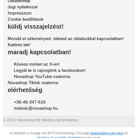
Oldaltérkép
Jogi nyilatkozat
Impresszum
Cookie beállítások
küldj visszajelzést!
Mondd el véleményed, ötleted az oldalunkkal kapcsolatban!
Kattints ide!
maradj kapcsolatban!
Kövess minket az X-en!
Legyél te is rajongónk a facebookon!
Novashop YouTube csatorna
Novashop Tiktok csatorna
elérhetőség
+36-46-347-616
miskolc@novashop.hu
© 2010. Novacoop Kft. Minden jog fenntartva.
A védelmet a Google reCAPTCHA biztosítja. A Google
Adatvédelmi irányelvei
és
Általános Szerződési Feltételei
érvényesek.