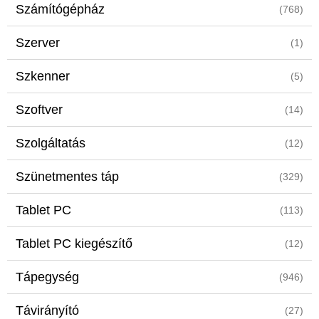
Számítógépház
(768)
Szerver
(1)
Szkenner
(5)
Szoftver
(14)
Szolgáltatás
(12)
Szünetmentes táp
(329)
Tablet PC
(113)
Tablet PC kiegészítő
(12)
Tápegység
(946)
Távirányító
(27)