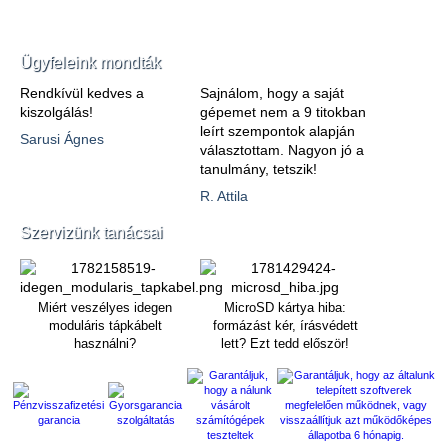
Ügyfeleink mondták
Rendkívül kedves a
Sajnálom, hogy a saját
kiszolgálás!
gépemet nem a 9 titokban
leírt szempontok alapján
Sarusi Ágnes
választottam. Nagyon jó a
tanulmány, tetszik!
R. Attila
Szervizünk tanácsai
Miért veszélyes idegen
MicroSD kártya hiba:
moduláris tápkábelt
formázást kér, írásvédett
használni?
lett? Ezt tedd először!