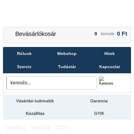
Bevásárlókosár
0
Ft
0
termék
Rólunk
Webshop
Hírek
Szerviz
Tudástár
Kapcsolat
Vásárlási tudnivalók
Garancia
Kiszállítás
GYIK
Webshop
»
Memória
»
DDR 4