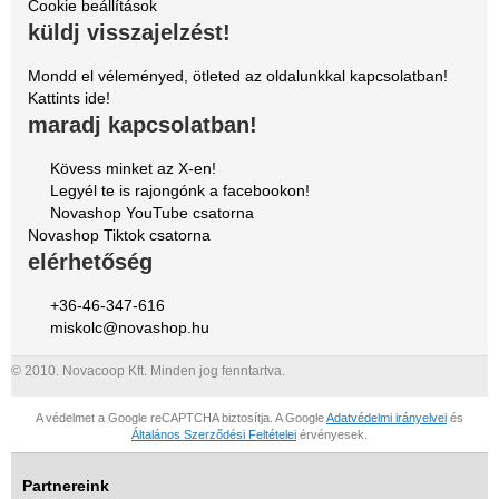
Cookie beállítások
küldj visszajelzést!
Mondd el véleményed, ötleted az oldalunkkal kapcsolatban!
Kattints ide!
maradj kapcsolatban!
Kövess minket az X-en!
Legyél te is rajongónk a facebookon!
Novashop YouTube csatorna
Novashop Tiktok csatorna
elérhetőség
+36-46-347-616
miskolc@novashop.hu
© 2010. Novacoop Kft. Minden jog fenntartva.
A védelmet a Google reCAPTCHA biztosítja. A Google
Adatvédelmi irányelvei
és
Általános Szerződési Feltételei
érvényesek.
Partnereink