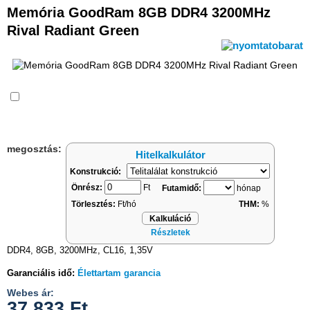
Memória GoodRam 8GB DDR4 3200MHz
Rival Radiant Green
Összehasonlítás
megosztás:
Hitelkalkulátor
Konstrukció:
Önrész:
Ft
Futamidő:
hónap
Törlesztés:
Ft/hó
THM:
%
Kalkuláció
Részletek
DDR4, 8GB, 3200MHz, CL16, 1,35V
Garanciális idő:
Élettartam garancia
Webes ár:
37 833
Ft