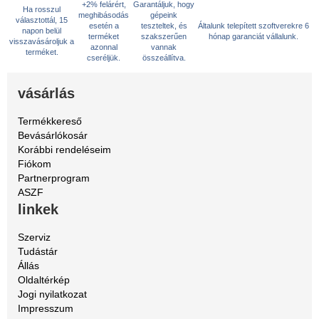
+2% felárért,
Garantáljuk, hogy
Ha rosszul
meghibásodás
gépeink
választottál, 15
esetén a
teszteltek, és
Általunk telepített szoftverekre 6
napon belül
terméket
szakszerűen
hónap garanciát vállalunk.
visszavásároljuk a
azonnal
vannak
terméket.
cseréljük.
összeállítva.
vásárlás
Termékkereső
Bevásárlókosár
Korábbi rendeléseim
Fiókom
Partnerprogram
ASZF
linkek
Szerviz
Tudástár
Állás
Oldaltérkép
Jogi nyilatkozat
Impresszum