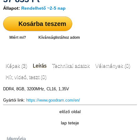
Állapot:
Rendelhető ~2-5 nap
Kosárba teszem
Miért mi?
Kívánságlistához adom
Képek (3)
Leírás
Technikai adatok
Vélemények (0)
Hír, videó, teszt (0)
DDR4, 8GB, 3200MHz, CL16, 1,35V
Gyártói link:
https://www.goodram.com/en/
előző oldal
lap teteje
Memória