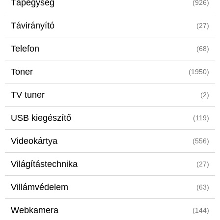
Tápegység
(926)
Távirányító
(27)
Telefon
(68)
Toner
(1950)
TV tuner
(2)
USB kiegészítő
(119)
Videokártya
(556)
Világítástechnika
(27)
Villámvédelem
(63)
Webkamera
(144)