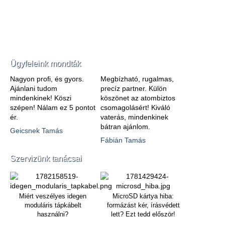
Ügyfeleink mondták
Nagyon profi, és gyors.
Megbízható, rugalmas,
Ajánlani tudom
precíz partner. Külön
mindenkinek! Köszi
köszönet az atombiztos
szépen! Nálam ez 5 pontot
csomagolásért! Kiváló
ér.
vaterás, mindenkinek
bátran ajánlom.
Geicsnek Tamás
Fábián Tamás
Szervizünk tanácsai
Miért veszélyes idegen
MicroSD kártya hiba:
moduláris tápkábelt
formázást kér, írásvédett
használni?
lett? Ezt tedd először!