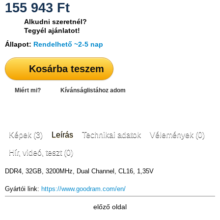
155 943
Ft
Alkudni szeretnél?
Tegyél ajánlatot!
Állapot:
Rendelhető ~2-5 nap
Kosárba teszem
Miért mi?
Kívánságlistához adom
Képek (3)
Leírás
Technikai adatok
Vélemények (0)
Hír, videó, teszt (0)
DDR4, 32GB, 3200MHz, Dual Channel, CL16, 1,35V
Gyártói link:
https://www.goodram.com/en/
előző oldal