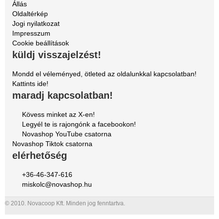
Állás
Oldaltérkép
Jogi nyilatkozat
Impresszum
Cookie beállítások
küldj visszajelzést!
Mondd el véleményed, ötleted az oldalunkkal kapcsolatban!
Kattints ide!
maradj kapcsolatban!
Kövess minket az X-en!
Legyél te is rajongónk a facebookon!
Novashop YouTube csatorna
Novashop Tiktok csatorna
elérhetőség
+36-46-347-616
miskolc@novashop.hu
© 2010. Novacoop Kft. Minden jog fenntartva.