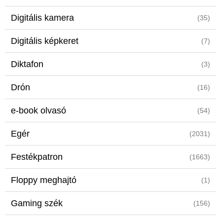
Digitális kamera
(35)
Digitális képkeret
(7)
Diktafon
(3)
Drón
(16)
e-book olvasó
(54)
Egér
(2031)
Festékpatron
(1663)
Floppy meghajtó
(1)
Gaming szék
(156)