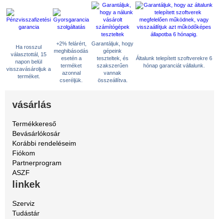
+2% felárért,
Garantáljuk, hogy
Ha rosszul
meghibásodás
gépeink
választottál, 15
esetén a
teszteltek, és
Általunk telepített szoftverekre 6
napon belül
terméket
szakszerűen
hónap garanciát vállalunk.
visszavásároljuk a
azonnal
vannak
terméket.
cseréljük.
összeállítva.
vásárlás
Termékkereső
Bevásárlókosár
Korábbi rendeléseim
Fiókom
Partnerprogram
ASZF
linkek
Szerviz
Tudástár