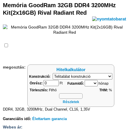
Memória GoodRam 32GB DDR4 3200MHz
Kit(2x16GB) Rival Radiant Red
Összehasonlítás
megosztás:
Hitelkalkulátor
Konstrukció:
Önrész:
Ft
Futamidő:
hónap
Törlesztés:
Ft/hó
THM:
%
Részletek
DDR4, 32GB, 3200MHz, Dual Channel, CL16, 1,35V
Garanciális idő:
Élettartam garancia
Webes ár: