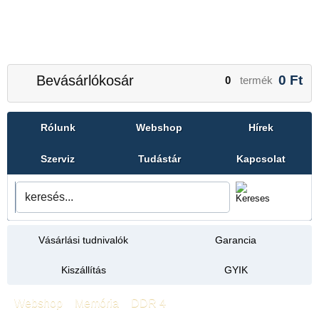
Bevásárlókosár
0
Ft
0
termék
Rólunk
Webshop
Hírek
Szerviz
Tudástár
Kapcsolat
Vásárlási tudnivalók
Garancia
Kiszállítás
GYIK
Webshop
»
Memória
»
DDR 4