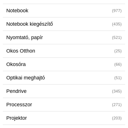
Notebook
(977)
Notebook kiegészítő
(435)
Nyomtató, papír
(521)
Okos Otthon
(25)
Okosóra
(66)
Optikai meghajtó
(51)
Pendrive
(345)
Processzor
(271)
Projektor
(203)