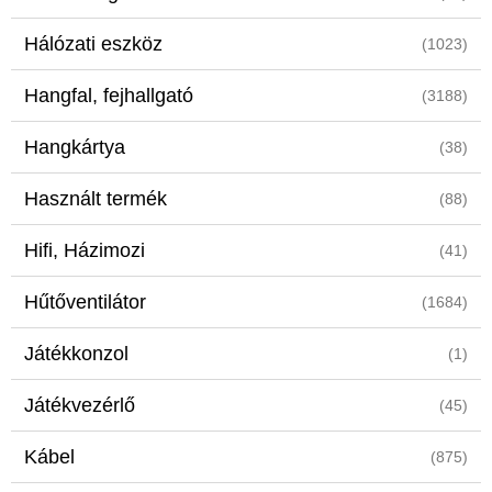
Hálózati eszköz
(1023)
Hangfal, fejhallgató
(3188)
Hangkártya
(38)
Használt termék
(88)
Hifi, Házimozi
(41)
Hűtőventilátor
(1684)
Játékkonzol
(1)
Játékvezérlő
(45)
Kábel
(875)