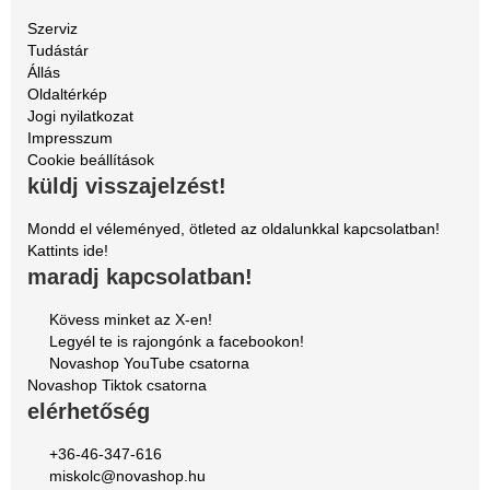
Szerviz
Tudástár
Állás
Oldaltérkép
Jogi nyilatkozat
Impresszum
Cookie beállítások
küldj visszajelzést!
Mondd el véleményed, ötleted az oldalunkkal kapcsolatban!
Kattints ide!
maradj kapcsolatban!
Kövess minket az X-en!
Legyél te is rajongónk a facebookon!
Novashop YouTube csatorna
Novashop Tiktok csatorna
elérhetőség
+36-46-347-616
miskolc@novashop.hu