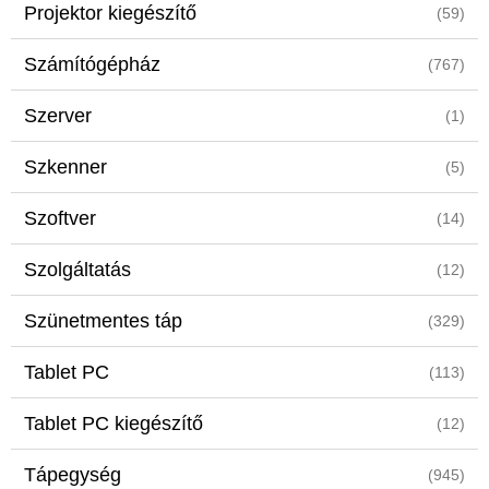
Projektor kiegészítő
(59)
Számítógépház
(767)
Szerver
(1)
Szkenner
(5)
Szoftver
(14)
Szolgáltatás
(12)
Szünetmentes táp
(329)
Tablet PC
(113)
Tablet PC kiegészítő
(12)
Tápegység
(945)