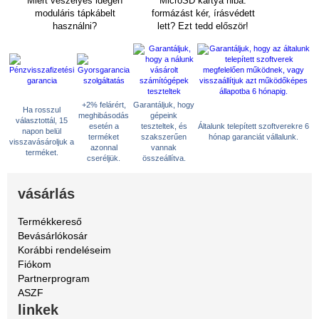
Miért veszélyes idegen
MicroSD kártya hiba:
moduláris tápkábelt
formázást kér, írásvédett
használni?
lett? Ezt tedd először!
+2% felárért,
Garantáljuk, hogy
Ha rosszul
meghibásodás
gépeink
választottál, 15
esetén a
teszteltek, és
Általunk telepített szoftverekre 6
napon belül
terméket
szakszerűen
hónap garanciát vállalunk.
visszavásároljuk a
azonnal
vannak
terméket.
cseréljük.
összeállítva.
vásárlás
Termékkereső
Bevásárlókosár
Korábbi rendeléseim
Fiókom
Partnerprogram
ASZF
linkek