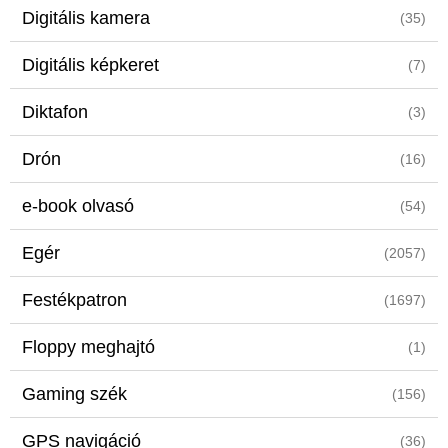
Digitális kamera
(35)
Digitális képkeret
(7)
Diktafon
(3)
Drón
(16)
e-book olvasó
(54)
Egér
(2057)
Festékpatron
(1697)
Floppy meghajtó
(1)
Gaming szék
(156)
GPS navigáció
(36)