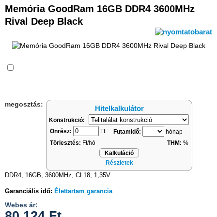
Memória GoodRam 16GB DDR4 3600MHz
Rival Deep Black
Összehasonlítás
megosztás:
Hitelkalkulátor
Konstrukció:
Önrész:
Ft
Futamidő:
hónap
Törlesztés:
Ft/hó
THM:
%
Kalkuláció
Részletek
DDR4, 16GB, 3600MHz, CL18, 1,35V
Garanciális idő:
Élettartam garancia
Webes ár:
80 124
Ft