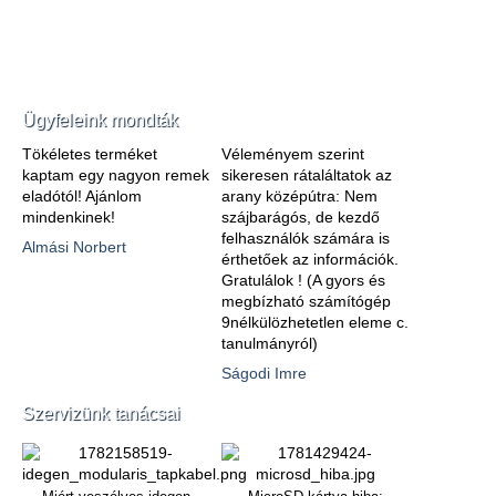
Ügyfeleink mondták
Tökéletes terméket
Véleményem szerint
kaptam egy nagyon remek
sikeresen rátaláltatok az
eladótól! Ajánlom
arany középútra: Nem
mindenkinek!
szájbarágós, de kezdő
felhasználók számára is
Almási Norbert
érthetőek az információk.
Gratulálok ! (A gyors és
megbízható számítógép
9nélkülözhetetlen eleme c.
tanulmányról)
Ságodi Imre
Szervizünk tanácsai