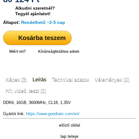
Alkudni szeretnél?
Tegyél ajánlatot!
Állapot:
Rendelhető ~2-5 nap
Kosárba teszem
Miért mi?
Kívánságlistához adom
Képek (3)
Leírás
Technikai adatok
Vélemények (0)
Hír, videó, teszt (0)
DDR4, 16GB, 3600MHz, CL18, 1,35V
Gyártói link:
https://www.goodram.com/en/
előző oldal
lap teteje