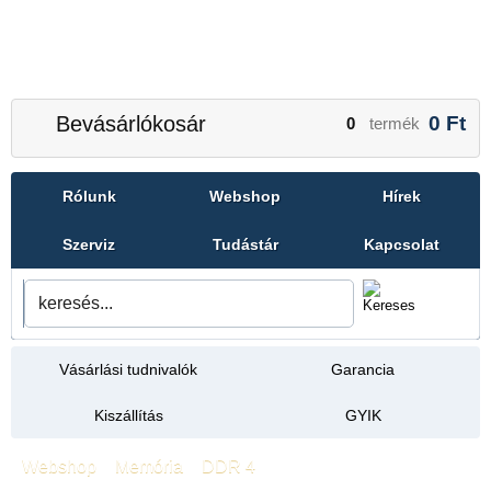
Bevásárlókosár
0
Ft
0
termék
Rólunk
Webshop
Hírek
Szerviz
Tudástár
Kapcsolat
Vásárlási tudnivalók
Garancia
Kiszállítás
GYIK
Webshop
»
Memória
»
DDR 4